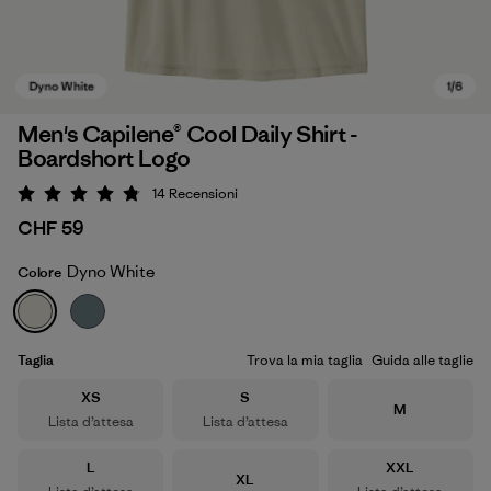
Men's Capilene® Cool Daily Shirt -
Boardshort Logo
14
Recensioni
Valutazione: 4.8 / 5
CHF 59
Dyno White
Colore
Dyno White
Taglia
Trova la mia taglia
Guida alle taglie
Taglia
Taglia
XS
S
Taglia
M
Lista d’attesa
Lista d’attesa
Taglia
Taglia
L
XXL
Taglia
XL