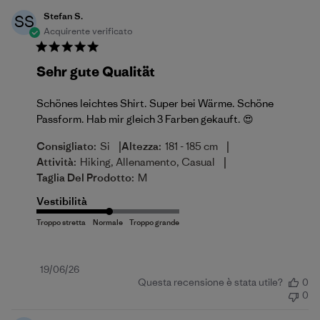
Stefan S.
SS
Acquirente verificato
Sehr gute Qualität
Schönes leichtes Shirt. Super bei Wärme. Schöne
Passform. Hab mir gleich 3 Farben gekauft. 😍
|
|
Consigliato:
Si
Altezza:
181 - 185 cm
|
Attività:
Hiking, Allenamento, Casual
Taglia Del Prodotto:
M
Vestibilità
Data
19/06/26
Questa recensione è stata utile?
0
di
0
pubblicazione