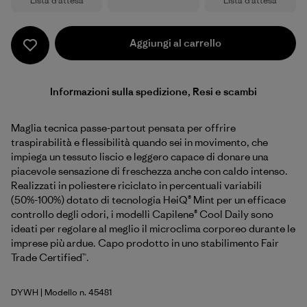
Lista d’attesa
Lista d’attesa
Aggiungi al carrello
Informazioni sulla spedizione, Resi e scambi
Maglia tecnica passe-partout pensata per offrire
traspirabilità e flessibilità quando sei in movimento, che
impiega un tessuto liscio e leggero capace di donare una
piacevole sensazione di freschezza anche con caldo intenso.
Realizzati in poliestere riciclato in percentuali variabili
(50%-100%) dotato di tecnologia HeiQ® Mint per un efficace
controllo degli odori, i modelli Capilene® Cool Daily sono
ideati per regolare al meglio il microclima corporeo durante le
imprese più ardue. Capo prodotto in uno stabilimento Fair
Trade Certified™.
DYWH
| Modello n. 45481
Dyno White