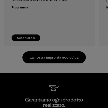
Programma
M
Scopri di più
La nostra impronta ecologica
MAS Active (Pvt) Ltd - Sleekline
Garantiamo ogni prodotto
realizzato.
Factory