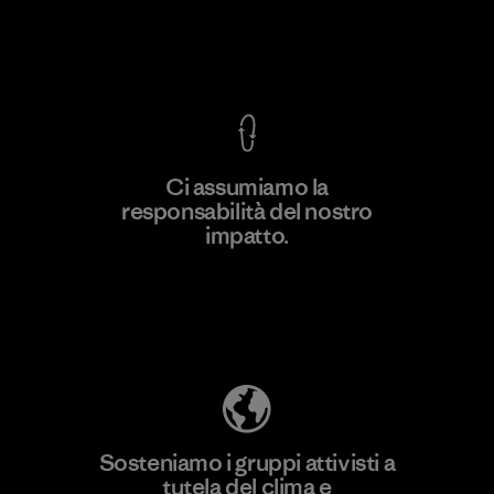
Garanzia Corazzata
Ci assumiamo la
responsabilità del nostro
Scopri di più
impatto.
Scopri di più sulla nostra impronta
ecologica
Sosteniamo i gruppi attivisti a
tutela del clima e