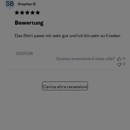
SB
Stephan B.
Bewertung
Das Shirt passt mir sehr gut und ich bin sehr zu frieden.
Data
20/07/26
Questa recensione è stata utile?
0
di
0
pubblicazione
Carica altre recensioni