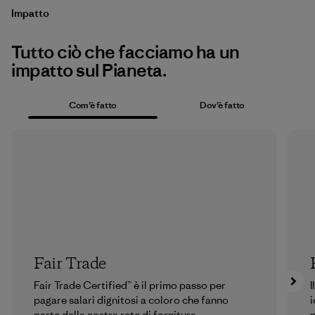
Impatto
Tutto ciò che facciamo ha un
impatto sul Pianeta.
Com’è fatto
Dov’è fatto
Fair Trade
Fair Trade Certified™ è il primo passo per
I
pagare salari dignitosi a coloro che fanno
i
parte della nostra rete di fornitura.
p