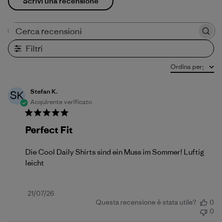
Scrivi una recensione
Cerca recensioni
Filtri
Ordina per
:
Stefan K.
SK
Acquirente verificato
Perfect Fit
Die Cool Daily Shirts sind ein Muss im Sommer! Luftig
leicht
Data
21/07/26
Questa recensione è stata utile?
0
di
0
pubblicazione