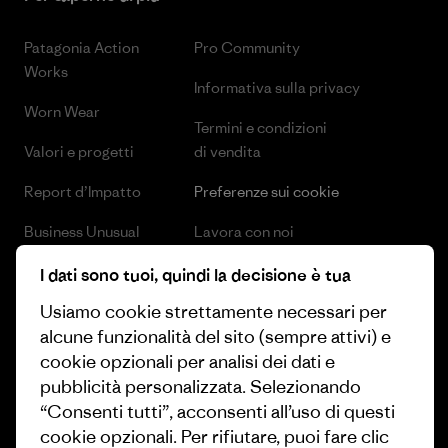
Patagonia Action
Pro Community
Works
Informativa sulla privacy
Worn Wear
Termini e condizioni
Valori e progetti
di vendita
Report d’Impatto
Preferenze sui cookie
Business Unusual
Lavora con noi
Obiettivi climatici
Stampa e media
I dati sono tuoi, quindi la decisione è tua
Usiamo cookie strettamente necessari per
1% For The Planet
Industry program
alcune funzionalità del sito (sempre attivi) e
Come finanziamo
Programma di affiliazione
cookie opzionali per analisi dei dati e
pubblicità personalizzata. Selezionando
Buoni regalo
Patagonia Svizzera Mappa del
“Consenti tutti”, acconsenti all’uso di questi
sito
Trova un negozio
cookie opzionali. Per rifiutare, puoi fare clic