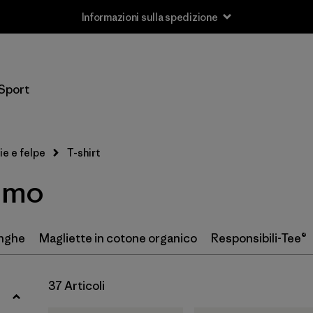
Informazioni sulla spedizione
Filtra per
Taglia
Sport
XS
(20)
S
(35)
ie e felpe
T-shirt
M
(37)
uomo
L
(35)
XL
(37)
unghe
Magliette in cotone organico
Responsibili-Tee®
XXL
(29)
37 Articoli