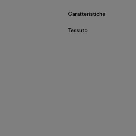
Filtra per
Caratteristiche
Filtra per
Tessuto