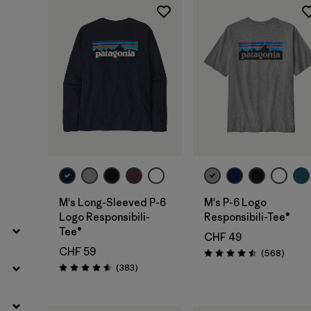
Filtra per
Vestibilità
Filtra per
Colore
Filtra per
Prezzo
Filtra per
Caratteristiche
Filtra per
Tessuto
M's Long-Sleeved P-6
M's P-6 Logo
Logo Responsibili-
Responsibili-Tee®
Tee®
CHF 49
CHF 59
Recens
(568
)
Valutazione: 4.5 / 5
Recensioni
(383
)
Valutazione: 4.6 / 5