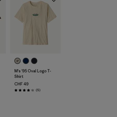
M's '95 Oval Logo T-
Shirt
CHF 49
ni
Recensioni
(5
)
Valutazione: 4.2 / 5