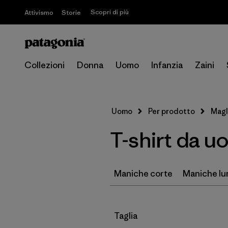
Scopri di più
Attivismo
Storie
Collezioni
Donna
Uomo
Infanzia
Zaini
Uomo
Per prodotto
Magl
T-shirt da 
Maniche corte
Maniche l
Filtra per
Taglia