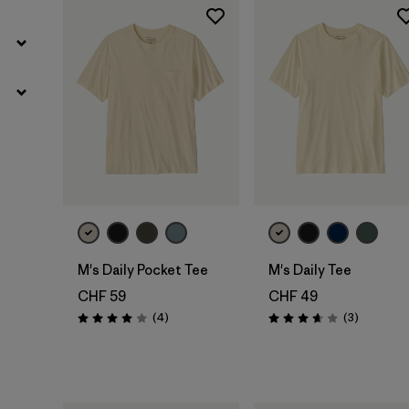
M's Daily Pocket Tee
M's Daily Tee
CHF 59
CHF 49
Recensioni
Recension
(4
)
(3
)
Valutazione: 4.0 / 5
Valutazione: 3.7 / 5