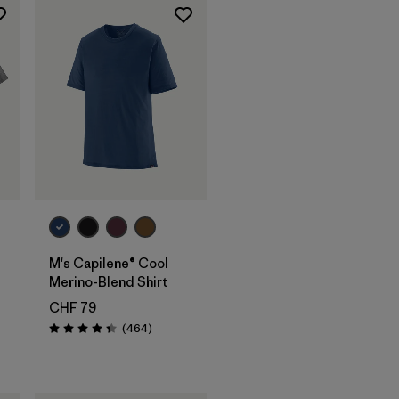
M's Capilene® Cool
Merino-Blend Shirt
CHF 79
ioni
Recensioni
(464
)
Valutazione: 4.5 / 5