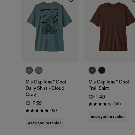
M's Capilene® Cool
M's Capilene® Cool
Daily Shirt - Cloud
Trail Shirt
Crag
CHF 49
CHF 59
Recensio
(39
)
Valutazione: 4.4 / 5
Recensioni
(12
)
Valutazione: 4.9 / 5
asciugatura rapida
asciugatura rapida