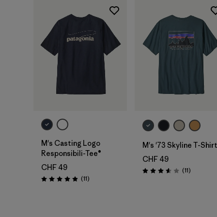
M's Casting Logo
M's '73 Skyline T-Shir
Responsibili-Tee®
CHF 49
CHF 49
Recension
(11
)
Valutazione: 3.5 / 5
Recensioni
(11
)
Valutazione: 4.9 / 5