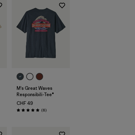
M's Great Waves
Responsibili-Tee®
CHF 49
Recensioni
(6
)
Valutazione: 5.0 / 5