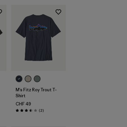
M's Fitz Roy Trout T-
Shirt
CHF 49
Recensioni
(2
)
Valutazione: 3.5 / 5