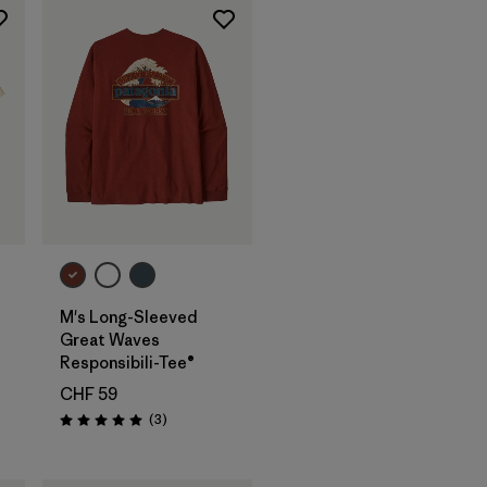
M's Long-Sleeved
Great Waves
Responsibili-Tee®
i
CHF 59
Recensioni
(3
)
Valutazione: 5.0 / 5