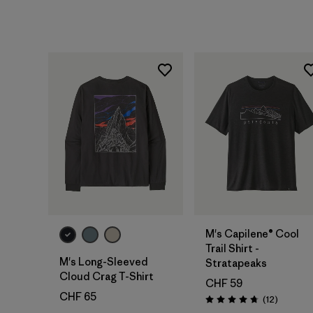
M's Capilene® Cool
Trail Shirt -
M's Long-Sleeved
Stratapeaks
Cloud Crag T-Shirt
CHF 59
CHF 65
Recensio
(12
)
Valutazione: 4.8 / 5