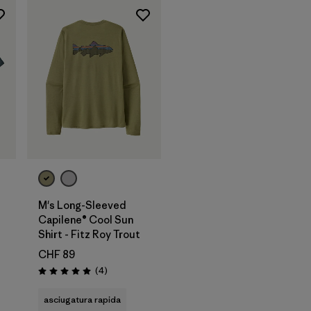
M's Long-Sleeved
t
Capilene® Cool Sun
Shirt - Fitz Roy Trout
i
CHF 89
Recensioni
(4
)
Valutazione: 5.0 / 5
asciugatura rapida