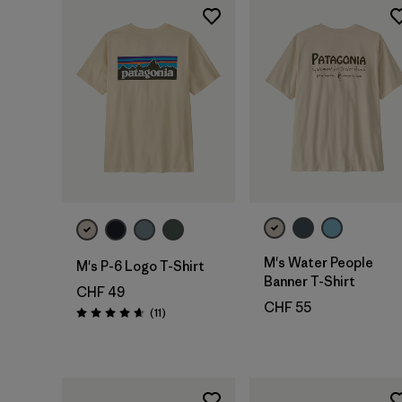
M's Water People
M's P-6 Logo T-Shirt
Banner T-Shirt
CHF 49
CHF 55
Recensioni
(11
)
Valutazione: 4.6 / 5