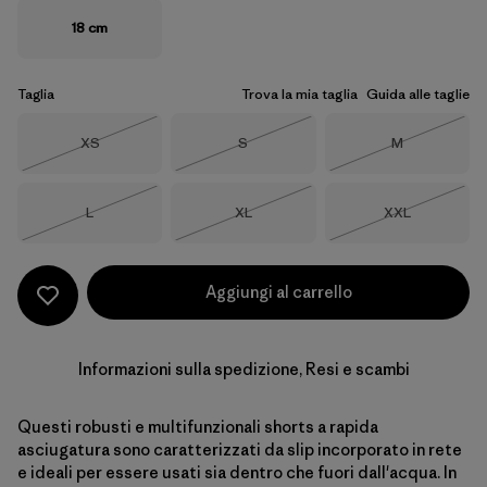
18 cm
Taglia
Trova la mia taglia
Guida alle taglie
Taglia
Taglia
Taglia
XS
S
M
Esaurito
Esaurito
Esaurito
Taglia
Taglia
Taglia
L
XL
XXL
Esaurito
Esaurito
Esaurito
Aggiungi al carrello
Informazioni sulla spedizione, Resi e scambi
Questi robusti e multifunzionali shorts a rapida
asciugatura sono caratterizzati da slip incorporato in rete
e ideali per essere usati sia dentro che fuori dall'acqua. In