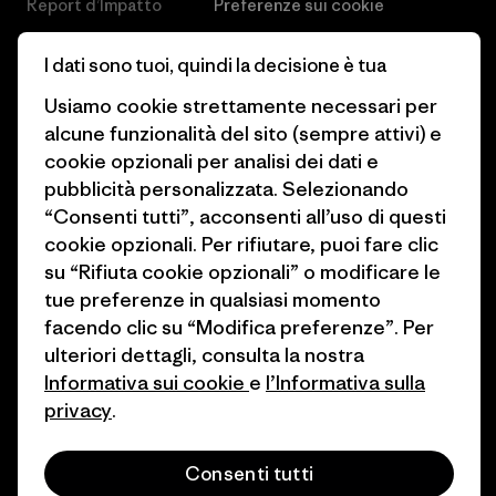
Report d’Impatto
Preferenze sui cookie
Business Unusual
Lavora con noi
I dati sono tuoi, quindi la decisione è tua
Obiettivi climatici
Stampa e media
Usiamo cookie strettamente necessari per
alcune funzionalità del sito (sempre attivi) e
1% For The Planet
Industry program
cookie opzionali per analisi dei dati e
Come finanziamo
Programma di affiliazione
pubblicità personalizzata. Selezionando
“Consenti tutti”, acconsenti all’uso di questi
Buoni regalo
Patagonia Svizzera Mappa del
cookie opzionali. Per rifiutare, puoi fare clic
sito
su “Rifiuta cookie opzionali” o modificare le
Trova un negozio
tue preferenze in qualsiasi momento
facendo clic su “Modifica preferenze”. Per
ulteriori dettagli, consulta la nostra
Informativa sui cookie
e
l’Informativa sulla
privacy
.
© 2026 Patagonia, Inc. All Rights Reserved.
Consenti tutti