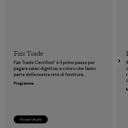
Fair Trade
Fair Trade Certified™ è il primo passo per
I
pagare salari dignitosi a coloro che fanno
c
parte della nostra rete di fornitura.
r
t
Programma
M
Scopri di più