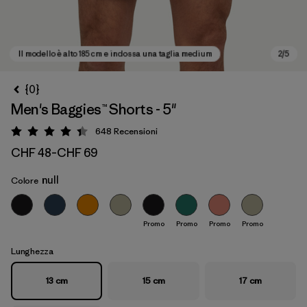
{0}
Men's Baggies™ Shorts - 5"
648
Recensioni
Valutazione: 4.4 / 5
CHF 48
–
CHF 69
null
Colore
Il modello è alto 185 cm e indossa una taglia medium
Promo
Promo
Promo
Promo
Lunghezza
13 cm
15 cm
17 cm