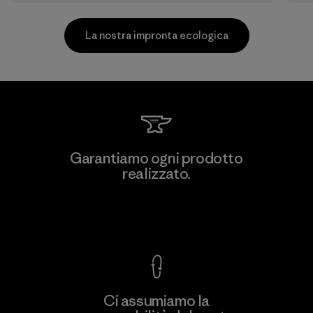
La nostra impronta ecologica
Formosa Taffeta Co., Ltd.
Garantiamo ogni prodotto
realizzato.
Material-supplier
F
Garanzia Corazzata
Ci assumiamo la