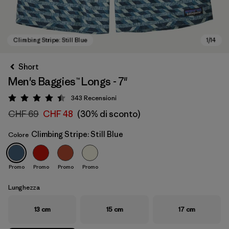
Short
Men's Baggies™ Longs - 7"
343
Recensioni
Valutazione: 4.5 / 5
CHF 69
CHF 48
(30% di sconto)
Climbing Stripe: Still Blue
Colore
Climbing Stripe: Still Blue
Promo
Promo
Promo
Promo
Lunghezza
13 cm
15 cm
17 cm