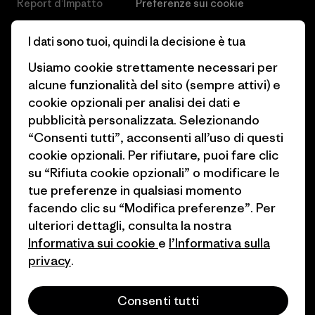
Report d’Impatto
Preferenze sui cookie
Business Unusual
Lavora con noi
I dati sono tuoi, quindi la decisione è tua
Obiettivi climatici
Stampa e media
Usiamo cookie strettamente necessari per
alcune funzionalità del sito (sempre attivi) e
1% For The Planet
Industry program
cookie opzionali per analisi dei dati e
Come finanziamo
Programma di affiliazione
pubblicità personalizzata. Selezionando
“Consenti tutti”, acconsenti all’uso di questi
Buoni regalo
Patagonia Svizzera Mappa del
cookie opzionali. Per rifiutare, puoi fare clic
sito
su “Rifiuta cookie opzionali” o modificare le
Trova un negozio
tue preferenze in qualsiasi momento
facendo clic su “Modifica preferenze”. Per
ulteriori dettagli, consulta la nostra
Informativa sui cookie
e
l’Informativa sulla
privacy
.
© 2026 Patagonia, Inc. All Rights Reserved.
Consenti tutti