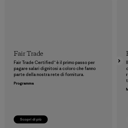
Fair Trade
Fair Trade Certified™ è il primo passo per
I
pagare salari dignitosi a coloro che fanno
c
parte della nostra rete di fornitura.
r
t
Programma
M
Scopri di più