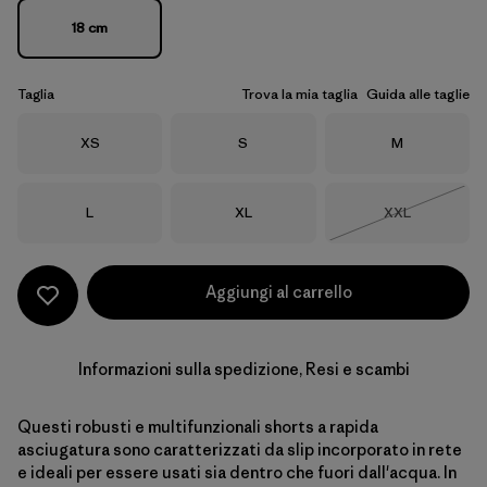
18 cm
Taglia
Trova la mia taglia
Guida alle taglie
Taglia
Taglia
Taglia
XS
S
M
Taglia
Taglia
Taglia
L
XL
XXL
Esaurito
Aggiungi al carrello
Informazioni sulla spedizione, Resi e scambi
Questi robusti e multifunzionali shorts a rapida
asciugatura sono caratterizzati da slip incorporato in rete
e ideali per essere usati sia dentro che fuori dall'acqua. In