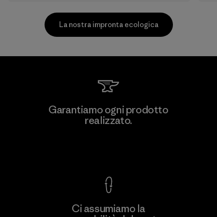
La nostra impronta ecologica
Formosa Taffeta Co., Ltd.
Garantiamo ogni prodotto
realizzato.
Material-supplier
F
Garanzia Corazzata
Ci assumiamo la