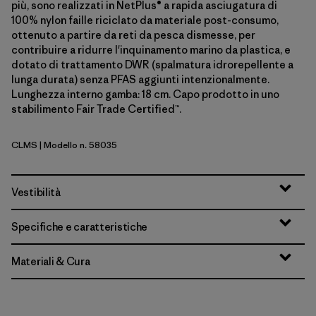
più, sono realizzati in NetPlus® a rapida asciugatura di
100% nylon faille riciclato da materiale post-consumo,
ottenuto a partire da reti da pesca dismesse, per
contribuire a ridurre l'inquinamento marino da plastica, e
dotato di trattamento DWR (spalmatura idrorepellente a
lunga durata) senza PFAS aggiunti intenzionalmente.
Lunghezza interno gamba: 18 cm. Capo prodotto in uno
stabilimento Fair Trade Certified™.
CLMS
| Modello n. 58035
Climbing Stripe: Still Blue
Vestibilità
Specifiche e caratteristiche
Materiali & Cura