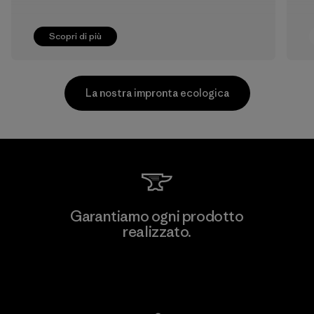
Scopri di più
La nostra impronta ecologica
Greentech Headgear Company
Garantiamo ogni prodotto
Limited - Chau Duc
realizzato.
Factory
Garanzia Corazzata