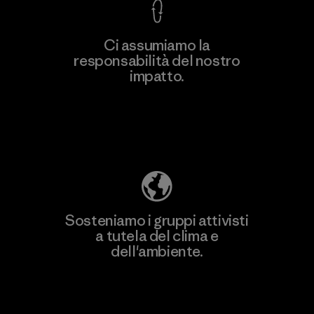
Ci assumiamo la
responsabilità del nostro
Scopri di più
impatto.
Scopri di più sulla nostra impronta
ecologica
Sosteniamo i gruppi attivisti
a tutela del clima e
dell'ambiente.
Visita Patagonia Action Works