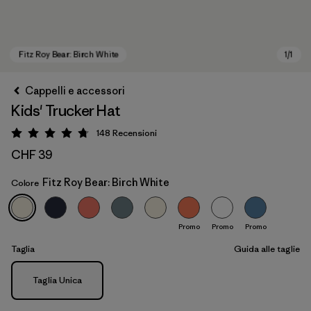
Cappelli e accessori
Kids' Trucker Hat
148
Recensioni
Valutazione: 4.7 / 5
CHF 39
Fitz Roy Bear: Birch White
Colore
Fitz Roy Bear: Birch White
Promo
Promo
Promo
Taglia
Guida alle taglie
Taglia
Taglia Unica