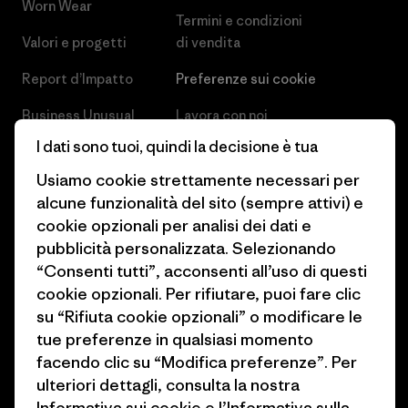
Worn Wear
Termini e condizioni
Valori e progetti
di vendita
Report d’Impatto
Preferenze sui cookie
Business Unusual
Lavora con noi
I dati sono tuoi, quindi la decisione è tua
Obiettivi climatici
Stampa e media
Usiamo cookie strettamente necessari per
1% For The Planet
Industry program
alcune funzionalità del sito (sempre attivi) e
cookie opzionali per analisi dei dati e
Come finanziamo
Programma di affiliazione
pubblicità personalizzata. Selezionando
Buoni regalo
Patagonia Svizzera Mappa del
“Consenti tutti”, acconsenti all’uso di questi
sito
cookie opzionali. Per rifiutare, puoi fare clic
Trova un negozio
su “Rifiuta cookie opzionali” o modificare le
tue preferenze in qualsiasi momento
facendo clic su “Modifica preferenze”. Per
ulteriori dettagli, consulta la nostra
Informativa sui cookie
e
l’Informativa sulla