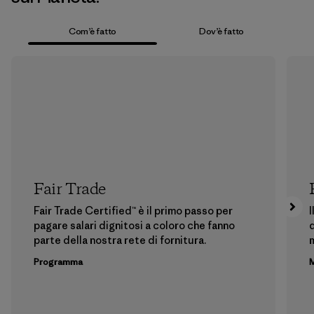
Com’è fatto
Dov’è fatto
Fair Trade
Fair Trade Certified™ è il primo passo per
I
pagare salari dignitosi a coloro che fanno
d
parte della nostra rete di fornitura.
m
Programma
M