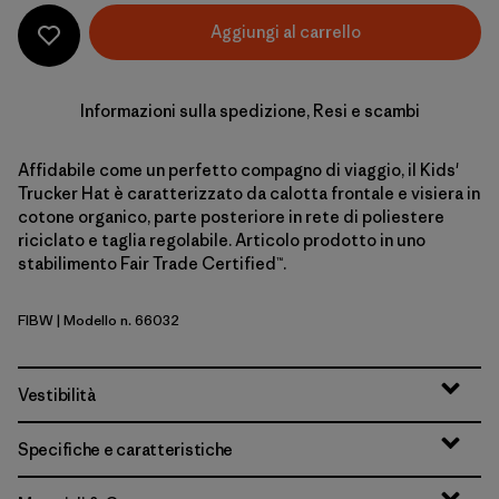
Aggiungi al carrello
Informazioni sulla spedizione, Resi e scambi
Affidabile come un perfetto compagno di viaggio, il Kids'
Trucker Hat è caratterizzato da calotta frontale e visiera in
cotone organico, parte posteriore in rete di poliestere
riciclato e taglia regolabile. Articolo prodotto in uno
stabilimento Fair Trade Certified™.
FIBW
| Modello n. 66032
Fitz Roy Bear: Birch White
Vestibilità
Specifiche e caratteristiche