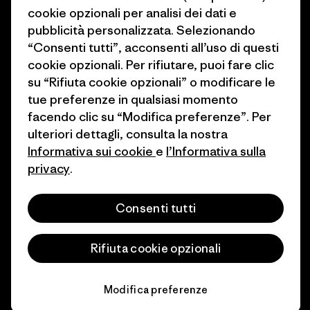
cookie opzionali per analisi dei dati e
Come finanziamo
Programma di affiliazione
pubblicità personalizzata. Selezionando
“Consenti tutti”, acconsenti all’uso di questi
Buoni regalo
Patagonia Svizzera Mappa del
cookie opzionali. Per rifiutare, puoi fare clic
sito
su “Rifiuta cookie opzionali” o modificare le
Trova un negozio
tue preferenze in qualsiasi momento
facendo clic su “Modifica preferenze”. Per
ulteriori dettagli, consulta la nostra
Informativa sui cookie
e
l’Informativa sulla
privacy
.
© 2026 Patagonia, Inc. All Rights Reserved.
Consenti tutti
italiano
Rifiuta cookie opzionali
Modifica preferenze