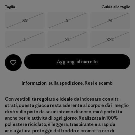
Taglia
Guida alle taglie
Taglia
Taglia
Taglia
XS
S
M
Esaurito
Esaurito
Esaurito
Taglia
Taglia
Taglia
L
XL
XXL
Esaurito
Esaurito
Esaurito
Aggiungi al carrello
Informazioni sulla spedizione, Resi e scambi
Con vestibilità regolare e ideale da indossare con altri
strati, questa giacca resta aderente al corpo e dà il meglio
di sé sulle piste da sci in intense discese, ma è perfetta
anche per le attività di ogni giorno. Realizzata in 100%
poliestere riciclato, è leggera, traspirante e a rapida
asciugatura, protegge dal freddo e promette ore di