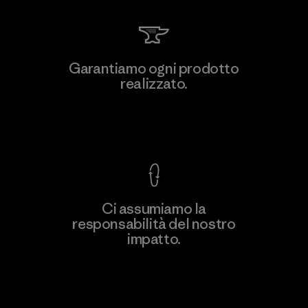
Kingwhale Industries Corp.
Garantiamo ogni prodotto
realizzato.
Material-supplier
F
Garanzia Corazzata
Ci assumiamo la
responsabilità del nostro
Scopri di più
impatto.
Scopri di più sulla nostra impronta
ecologica