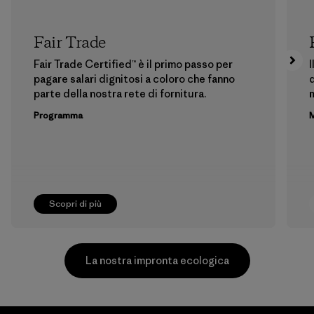
Fair Trade
Fair Trade Certified™ è il primo passo per
I
pagare salari dignitosi a coloro che fanno
d
parte della nostra rete di fornitura.
m
Programma
M
Scopri di più
La nostra impronta ecologica