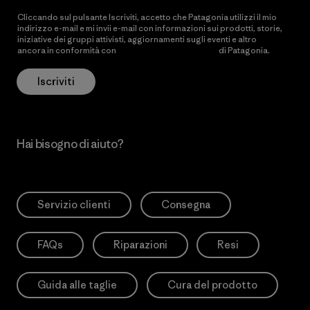
Cliccando sul pulsante Iscriviti, accetto che Patagonia utilizzi il mio
indirizzo e-mail e mi invii e-mail con informazioni sui prodotti, storie,
iniziative dei gruppi attivisti, aggiornamenti sugli eventi e altro
ancora in conformità con
l’Informativa sulla privacy
di Patagonia.
Iscriviti
Hai bisogno di aiuto?
Servizio clienti
Consegna
FAQs
Riparazioni
Resi
Guida alle taglie
Cura del prodotto