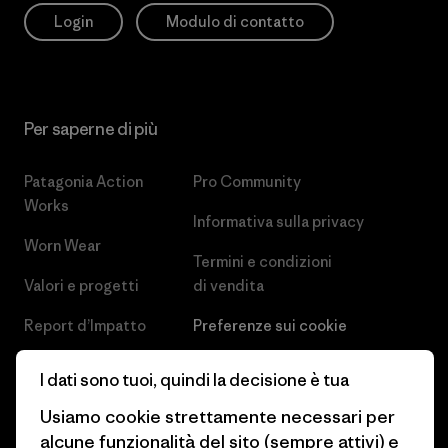
Login
Modulo di contatto
Per saperne di più
Patagonia Action
Pro Community
Works
Informativa sulla privacy
Worn Wear
Termini e condizioni
Valori e progetti
di vendita
Report d’Impatto
Preferenze sui cookie
Business Unusual
Lavora con noi
I dati sono tuoi, quindi la decisione è tua
Obiettivi climatici
Stampa e media
Usiamo cookie strettamente necessari per
alcune funzionalità del sito (sempre attivi) e
1% For The Planet
Industry program