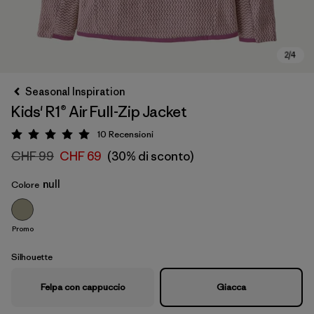
Seasonal Inspiration
Kids' R1® Air Full-Zip Jacket
10
Recensioni
Valutazione: 5 / 5
CHF 99
CHF 69
(30% di sconto)
null
Colore
Promo
Silhouette
Felpa con cappuccio
Giacca