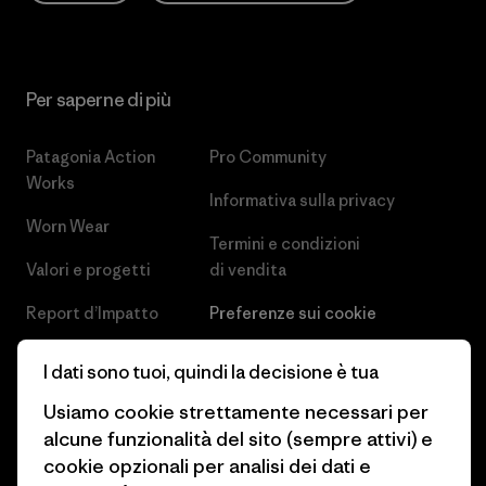
Per saperne di più
Patagonia Action
Pro Community
Works
Informativa sulla privacy
Worn Wear
Termini e condizioni
Valori e progetti
di vendita
Report d’Impatto
Preferenze sui cookie
Business Unusual
Lavora con noi
I dati sono tuoi, quindi la decisione è tua
Obiettivi climatici
Stampa e media
Usiamo cookie strettamente necessari per
alcune funzionalità del sito (sempre attivi) e
1% For The Planet
Industry program
cookie opzionali per analisi dei dati e