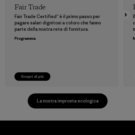
Fair Trade
Fair Trade Certified™ è il primo passo per
I
pagare salari dignitosi a coloro che fanno
d
parte della nostra rete di fornitura.
m
Programma
M
Scopri di più
La nostra impronta ecologica