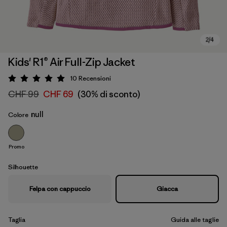
Kids' R1® Air Full-Zip Jacket
10
Recensioni
Valutazione: 5 / 5
CHF 99
CHF 69
(30% di sconto)
null
Colore
Promo
Silhouette
Felpa con cappuccio
Giacca
Taglia
Guida alle taglie