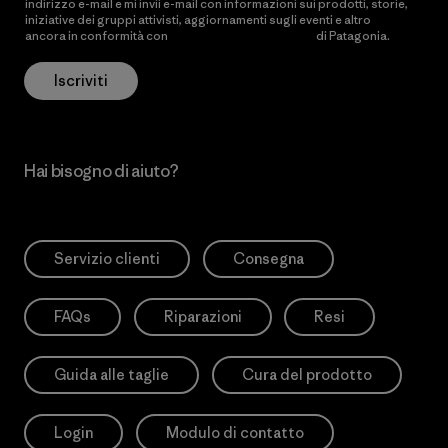
indirizzo e-mail e mi invii e-mail con informazioni sui prodotti, storie,
iniziative dei gruppi attivisti, aggiornamenti sugli eventi e altro
ancora in conformità con
l’Informativa sulla privacy
di Patagonia.
Iscriviti
Hai bisogno di aiuto?
Servizio clienti
Consegna
FAQs
Riparazioni
Resi
Guida alle taglie
Cura del prodotto
Login
Modulo di contatto