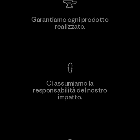
Kingwhale Industries Corp.
Garantiamo ogni prodotto
realizzato.
Material-supplier
F
Garanzia Corazzata
Ci assumiamo la
responsabilità del nostro
Scopri di più
impatto.
Scopri di più sulla nostra impronta
ecologica