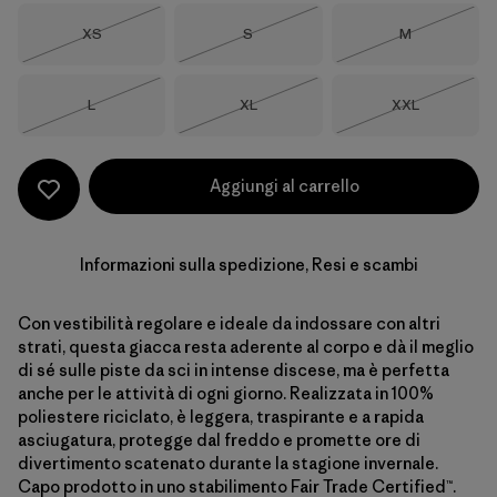
Taglia
Taglia
Taglia
XS
S
M
Esaurito
Esaurito
Esaurito
Taglia
Taglia
Taglia
L
XL
XXL
Esaurito
Esaurito
Esaurito
Aggiungi al carrello
Informazioni sulla spedizione, Resi e scambi
Con vestibilità regolare e ideale da indossare con altri
strati, questa giacca resta aderente al corpo e dà il meglio
di sé sulle piste da sci in intense discese, ma è perfetta
anche per le attività di ogni giorno. Realizzata in 100%
poliestere riciclato, è leggera, traspirante e a rapida
asciugatura, protegge dal freddo e promette ore di
divertimento scatenato durante la stagione invernale.
Capo prodotto in uno stabilimento Fair Trade Certified™.