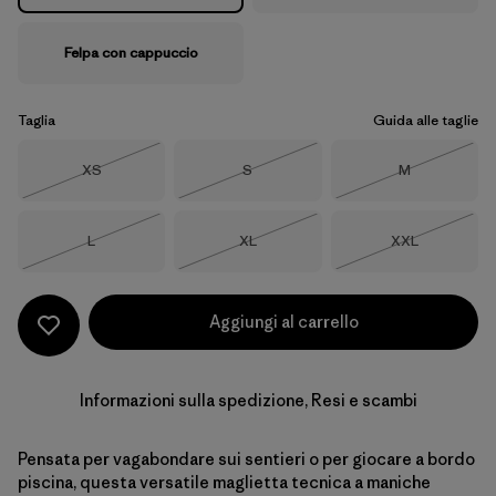
Felpa con cappuccio
Taglia
Guida alle taglie
Taglia
Taglia
Taglia
XS
S
M
Esaurito
Esaurito
Esaurito
Taglia
Taglia
Taglia
L
XL
XXL
Esaurito
Esaurito
Esaurito
Aggiungi al carrello
Informazioni sulla spedizione, Resi e scambi
Pensata per vagabondare sui sentieri o per giocare a bordo
piscina, questa versatile maglietta tecnica a maniche