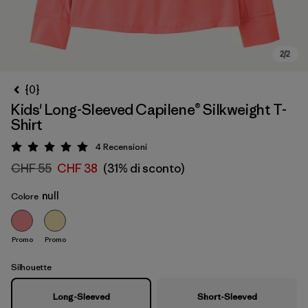
{0}
Kids' Long-Sleeved Capilene® Silkweight T-
Shirt
4
Recensioni
Valutazione: 5 / 5
CHF 55
CHF 38
(31% di sconto)
null
Colore
Promo
Promo
Silhouette
Long-Sleeved
Short-Sleeved