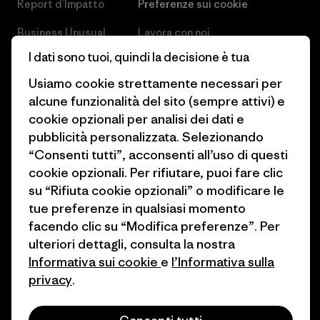
Report d’Impatto
Preferenze sui cookie
Business Unusual
Lavora con noi
I dati sono tuoi, quindi la decisione è tua
Obiettivi climatici
Stampa e media
Usiamo cookie strettamente necessari per
1% For The Planet
Industry program
alcune funzionalità del sito (sempre attivi) e
cookie opzionali per analisi dei dati e
Come finanziamo
Programma di affiliazione
pubblicità personalizzata. Selezionando
Buoni regalo
Patagonia Svizzera Mappa del
“Consenti tutti”, acconsenti all’uso di questi
sito
cookie opzionali. Per rifiutare, puoi fare clic
Trova un negozio
su “Rifiuta cookie opzionali” o modificare le
tue preferenze in qualsiasi momento
facendo clic su “Modifica preferenze”. Per
ulteriori dettagli, consulta la nostra
Informativa sui cookie
e
l’Informativa sulla
© 2026 Patagonia, Inc. All Rights Reserved.
privacy
.