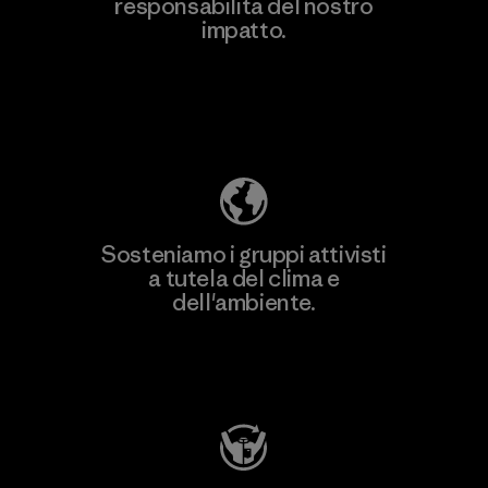
responsabilità del nostro
Scopri di più
impatto.
Scopri di più sulla nostra impronta
ecologica
Sosteniamo i gruppi attivisti
a tutela del clima e
dell'ambiente.
Visita Patagonia Action Works