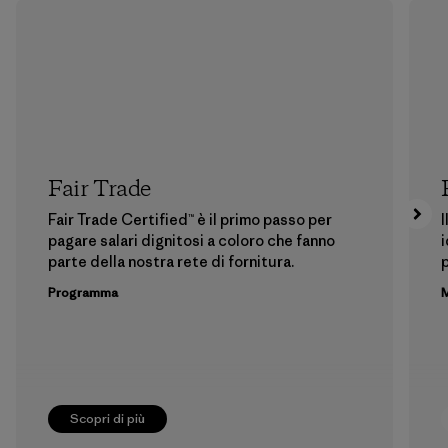
Fair Trade
Fair Trade Certified™ è il primo passo per
I
pagare salari dignitosi a coloro che fanno
i
parte della nostra rete di fornitura.
p
Programma
M
Scopri di più