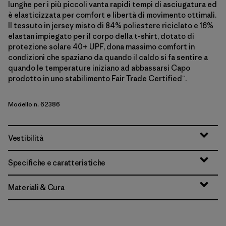
lunghe per i più piccoli vanta rapidi tempi di asciugatura ed
è elasticizzata per comfort e libertà di movimento ottimali.
Il tessuto in jersey misto di 84% poliestere riciclato e 16%
elastan impiegato per il corpo della t-shirt, dotato di
protezione solare 40+ UPF, dona massimo comfort in
condizioni che spaziano da quando il caldo si fa sentire a
quando le temperature iniziano ad abbassarsi Capo
prodotto in uno stabilimento Fair Trade Certified™.
Modello n. 62386
Vestibilità
Specifiche e caratteristiche
Materiali & Cura