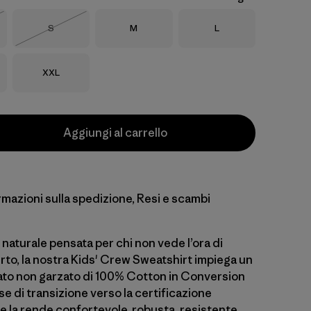
Taglia
Taglia
Taglia
S
M
L
o
Esaurito
Taglia
XXL
Aggiungi al carrello
rmazioni sulla spedizione, Resi e scambi
l naturale pensata per chi non vede l’ora di
erto, la nostra Kids' Crew Sweatshirt impiega un
ato non garzato di 100% Cotton in Conversion
se di transizione verso la certificazione
e la rende confortevole, robusta, resistente