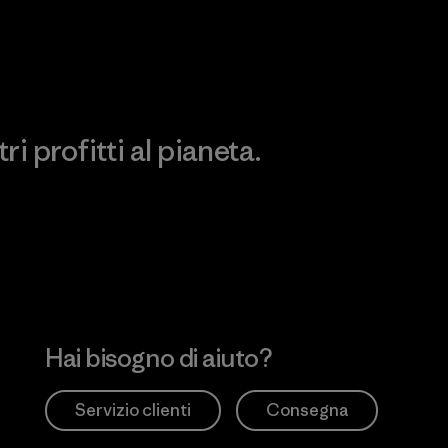
impronta ecologica
Works
i profitti al pianeta.
no
Hai bisogno di aiuto?
Servizio clienti
Consegna