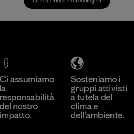
La nostra impronta ecologica
Programma
CKT Apparel
(Pvt) Ltd. -
Agalawatte
Factory
Scopri di più
Ci assumiamo
Sosteniamo i
la
gruppi attivisti
responsabilità
a tutela del
del nostro
clima e
impatto.
dell'ambiente.
Scopri di più sulla nostra
Visita Patagonia Action