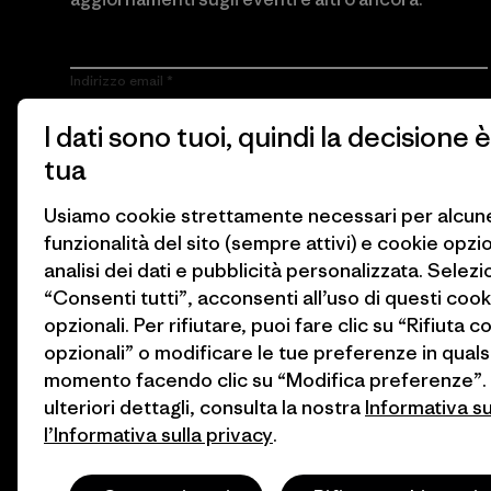
Indirizzo email
I dati sono tuoi, quindi la decisione è
Cliccando sul pulsante Iscriviti, accetto che Patagonia utilizzi il
mio indirizzo e-mail e mi invii e-mail con informazioni sui
tua
prodotti, storie, iniziative dei gruppi attivisti, aggiornamenti sugli
eventi e altro ancora in conformità con
l’Informativa sulla privacy
di Patagonia.
Usiamo cookie strettamente necessari per alcun
funzionalità del sito (sempre attivi) e cookie opzi
Iscriviti
analisi dei dati e pubblicità personalizzata. Selez
“Consenti tutti”, acconsenti all’uso di questi cook
opzionali. Per rifiutare, puoi fare clic su “Rifiuta c
opzionali” o modificare le tue preferenze in quals
momento facendo clic su “Modifica preferenze”.
ulteriori dettagli, consulta la nostra
Informativa s
l’Informativa sulla privacy
.
© 2026 Patagonia, Inc. All Rights Reserved.