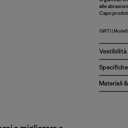
alle abrasioni
Capo prodott
GWTI
| Modell
Great Wave
Vestibilità
Specifiche
Materiali 