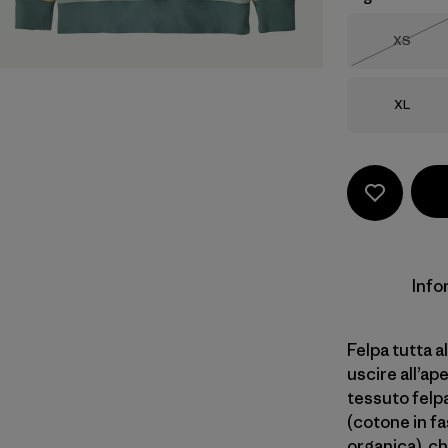
Taglia
XS
Esaurit
Taglia
XL
Info
Felpa tutta a
uscire all’ap
tessuto felp
(cotone in fa
organica), ch