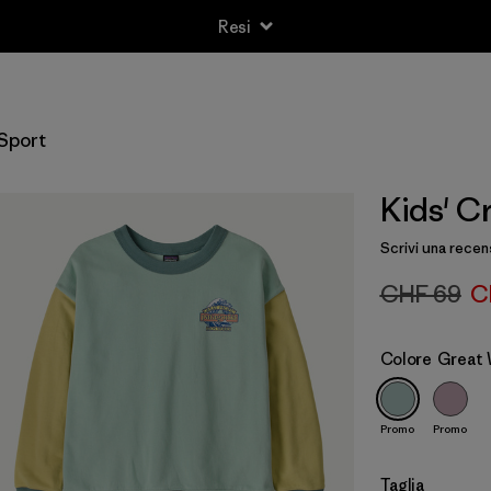
Resi
Sport
Kids' C
Scrivi una recen
CHF 69
C
Colore
Great 
Promo
Promo
Taglia