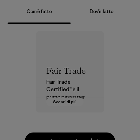
Com’è fatto
Dov’è fatto
Fair Trade
Fair Trade
Certified™ è il
primo passo per
Scopri di più
pagare salari
dignitosi a coloro
che fanno parte
della nostra rete di
fornitura.