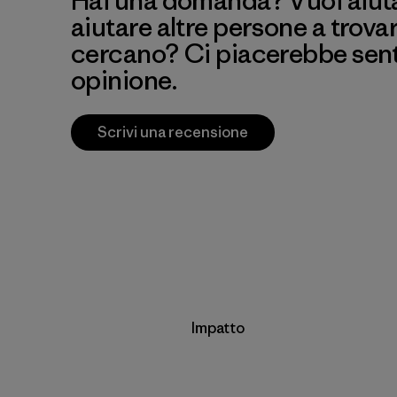
Hai una domanda? Vuoi aiutar
aiutare altre persone a trova
cercano? Ci piacerebbe senti
opinione.
Scrivi una recensione
Impatto