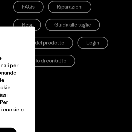
FAQs
Riparazioni
Resi
Guida alle taglie
Cura del prodotto
Login
e
Modulo di contatto
onali per
ionando
ie
ookie
iasi
 Per
ui cookie
e