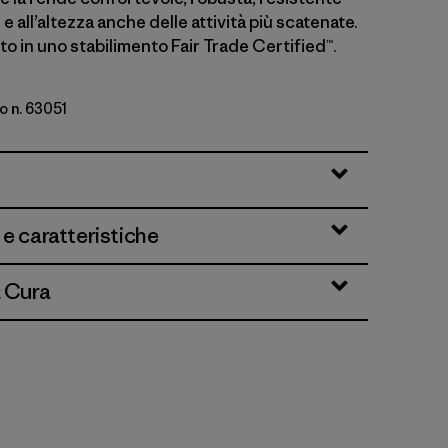
 e all’altezza anche delle attività più scatenate.
o in uno stabilimento Fair Trade Certified™.
o n. 63051
s: Thin Ice
 e caratteristiche
& Cura