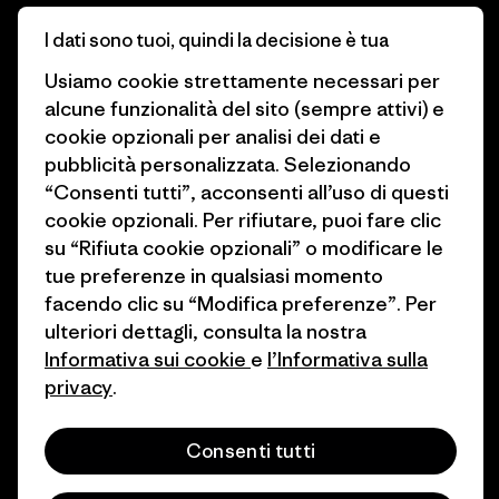
Obiettivi climatici
Stampa e media
I dati sono tuoi, quindi la decisione è tua
1% For The Planet
Industry program
Usiamo cookie strettamente necessari per
alcune funzionalità del sito (sempre attivi) e
Come finanziamo
Programma di affiliazione
cookie opzionali per analisi dei dati e
pubblicità personalizzata. Selezionando
Buoni regalo
Patagonia Svizzera Mappa del
“Consenti tutti”, acconsenti all’uso di questi
sito
Trova un negozio
cookie opzionali. Per rifiutare, puoi fare clic
su “Rifiuta cookie opzionali” o modificare le
tue preferenze in qualsiasi momento
facendo clic su “Modifica preferenze”. Per
ulteriori dettagli, consulta la nostra
© 2026 Patagonia, Inc. All Rights Reserved.
Informativa sui cookie
e
l’Informativa sulla
privacy
.
italiano
Consenti tutti