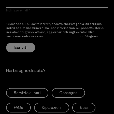
Indirizzo email
Cliccando sul pulsante Iscriviti, accetto che Patagonia utilizzi il mio
indirizzo e-mail e mi invii e-mail con informazioni sui prodotti, storie,
iniziative dei gruppi attivisti, aggiornamenti sugli eventi e altro
ancora in conformità con
l’Informativa sulla privacy
di Patagonia.
Iscriviti
Hai bisogno di aiuto?
Servizio clienti
Consegna
FAQs
Riparazioni
Resi