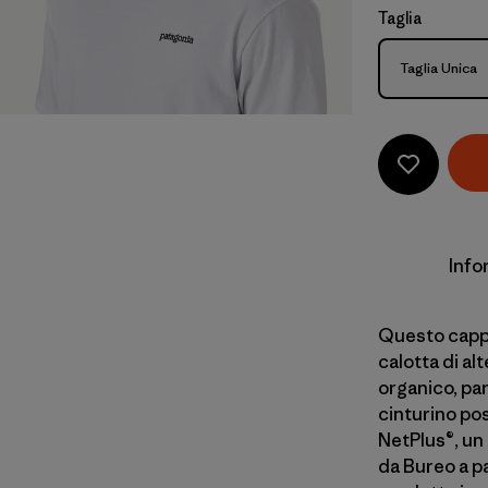
Taglia
Taglia
Taglia Unica
Info
Questo cappe
calotta di al
organico, par
cinturino pos
NetPlus®, un
da Bureo a pa