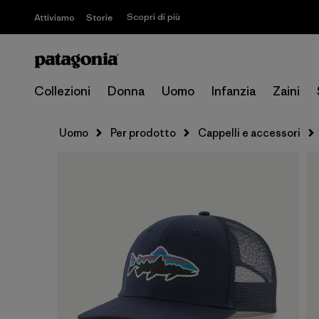
Scopri di più
Attivismo
Storie
Collezioni
Donna
Uomo
Infanzia
Zaini
Uomo
Per prodotto
Cappelli e accessori