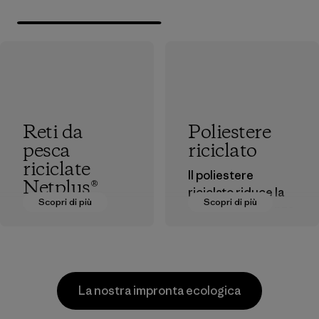
Reti da
Poliestere
pesca
riciclato
riciclate
Il poliestere
Netplus®
riciclato riduce la
Scopri di più
Scopri di più
nostra dipendenza
Il materiale
dal petrolio come
Netplus® è
fonte di materia
realizzato al 100%
prima.
con reti da pesca
riciclate e
Materiali
La nostra impronta ecologica
dismesse, raccolte
dalle comunità di