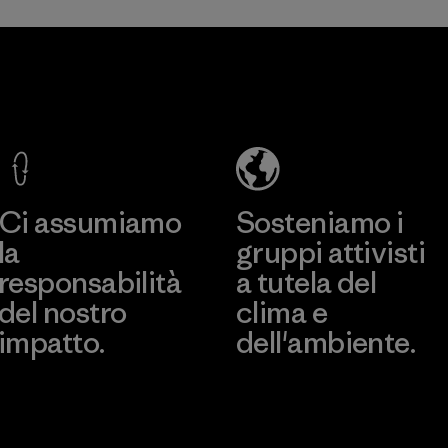
pescatori di tutto il
mondo.
Greentech
Materiali
Headgear
Company
Limited -
Chau Duc
Scopri di più
Factory
Ci assumiamo
Sosteniamo i
la
gruppi attivisti
responsabilità
a tutela del
del nostro
clima e
impatto.
dell'ambiente.
Scopri di più sulla nostra
Visita Patagonia Action
impronta ecologica
Works