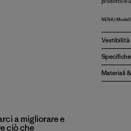
prodotto in u
NENA
| Modell
New Navy
Vestibilità
Specifiche
Materiali 
ci a migliorare e
re ciò che