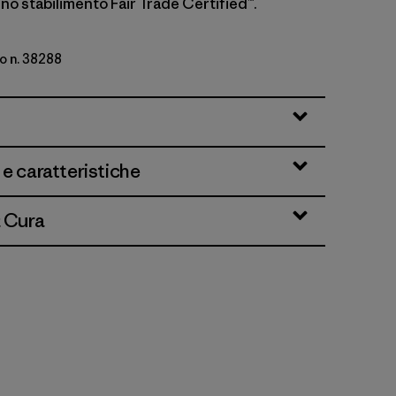
no stabilimento Fair Trade Certified™.
o n. 38288
 e caratteristiche
& Cura