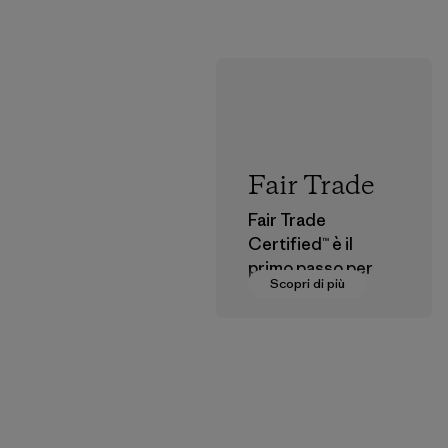
Fair Trade
Fair Trade
Certified™ è il
primo passo per
Scopri di più
pagare salari
dignitosi a coloro
che fanno parte
della nostra rete di
fornitura.
Programma