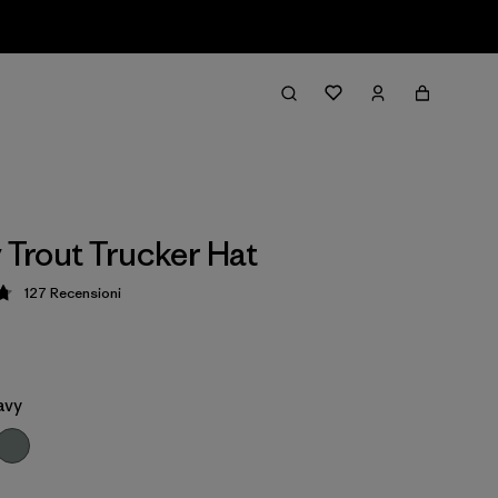
y Trout Trucker Hat
127
Recensioni
zione: 4.8 / 5
avy