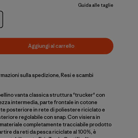
Guida alle taglie
Aggiungi al carrello
rmazioni sulla spedizione, Resi e scambi
llino vanta classica struttura "trucker" con
tezza intermedia, parte frontale in cotone
te posteriore in rete di poliestere riciclato e
teriore regolabile con snap. Con visiera in
 materiale completamente tracciabile prodotto
rtire da reti da pesca riciclate al 100%, è