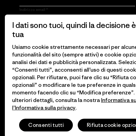
Indirizzo email
I dati sono tuoi, quindi la decisione è
Cliccando sul pulsante Iscriviti, accetto che Patagonia utilizzi il
mio indirizzo e-mail e mi invii e-mail con informazioni sui
tua
prodotti, storie, iniziative dei gruppi attivisti, aggiornamenti sugli
eventi e altro ancora in conformità con
l’Informativa sulla privacy
di Patagonia.
Usiamo cookie strettamente necessari per alcun
funzionalità del sito (sempre attivi) e cookie opzi
Iscriviti
analisi dei dati e pubblicità personalizzata. Selez
“Consenti tutti”, acconsenti all’uso di questi cook
opzionali. Per rifiutare, puoi fare clic su “Rifiuta c
opzionali” o modificare le tue preferenze in quals
momento facendo clic su “Modifica preferenze”.
ulteriori dettagli, consulta la nostra
Informativa s
l’Informativa sulla privacy
.
© 2026 Patagonia, Inc. All Rights Reserved.
Consenti tutti
Rifiuta cookie opzio