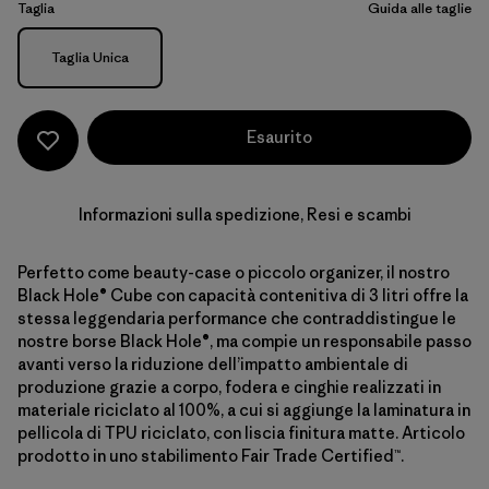
Taglia
Guida alle taglie
Taglia
Taglia Unica
Esaurito
Informazioni sulla spedizione, Resi e scambi
Perfetto come beauty-case o piccolo organizer, il nostro
Black Hole® Cube con capacità contenitiva di 3 litri offre la
stessa leggendaria performance che contraddistingue le
nostre borse Black Hole®, ma compie un responsabile passo
avanti verso la riduzione dell’impatto ambientale di
produzione grazie a corpo, fodera e cinghie realizzati in
materiale riciclato al 100%, a cui si aggiunge la laminatura in
pellicola di TPU riciclato, con liscia finitura matte. Articolo
prodotto in uno stabilimento Fair Trade Certified™.