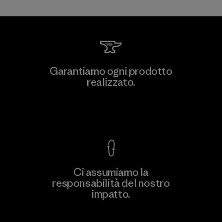
Li Peng Enterprise Co., Ltd.
Garantiamo ogni prodotto
realizzato.
Material-supplier
F
Garanzia Corazzata
Ci assumiamo la
responsabilità del nostro
Scopri di più
impatto.