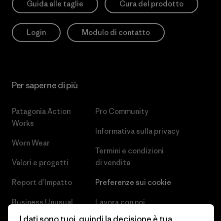
Guida alle taglie
Cura del prodotto
Login
Modulo di contatto
Per saperne di più
Patagonia Action
Pro Community
Works
Informativa sulla privacy
Worn Wear
Termini e condizioni
Valori e progetti
di vendita
Report d’Impatto
Preferenze sui cookie
Business Unusual
Lavora con noi
I dati sono tuoi, quindi la decisione è tua