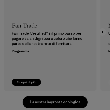
Fair Trade
Fair Trade Certified™ è il primo passo per
U
pagare salari dignitosi a coloro che fanno
f
parte della nostra rete di fornitura.
Programma
M
Scopri di più
La nostra impronta ecologica