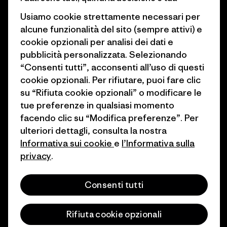
Obiettivi climatici
Stampa e media
Usiamo cookie strettamente necessari per
1% For The Planet
Industry program
alcune funzionalità del sito (sempre attivi) e
cookie opzionali per analisi dei dati e
Come finanziamo
Programma di affiliazione
pubblicità personalizzata. Selezionando
Buoni regalo
Patagonia Svizzera Mappa del
“Consenti tutti”, acconsenti all’uso di questi
sito
cookie opzionali. Per rifiutare, puoi fare clic
Trova un negozio
su “Rifiuta cookie opzionali” o modificare le
tue preferenze in qualsiasi momento
facendo clic su “Modifica preferenze”. Per
ulteriori dettagli, consulta la nostra
Informativa sui cookie
e
l’Informativa sulla
© 2026 Patagonia, Inc. All Rights Reserved.
privacy
.
Consenti tutti
italiano
Rifiuta cookie opzionali