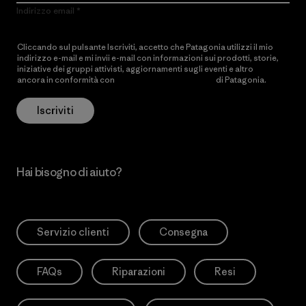
Indirizzo email
Cliccando sul pulsante Iscriviti, accetto che Patagonia utilizzi il mio
indirizzo e-mail e mi invii e-mail con informazioni sui prodotti, storie,
iniziative dei gruppi attivisti, aggiornamenti sugli eventi e altro
ancora in conformità con
l’Informativa sulla privacy
di Patagonia.
Iscriviti
Hai bisogno di aiuto?
Servizio clienti
Consegna
FAQs
Riparazioni
Resi