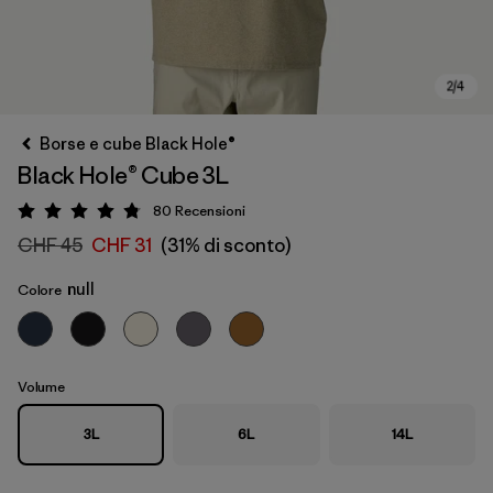
Borse e cube Black Hole®
Black Hole® Cube 3L
80
Recensioni
Valutazione: 4.8 / 5
CHF 45
CHF 31
(31% di sconto)
null
Colore
Volume
3L
6L
14L