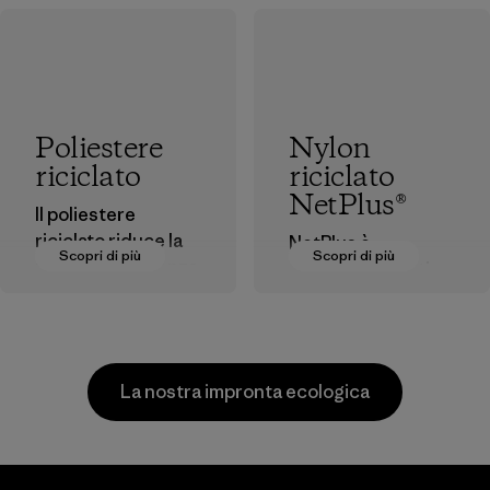
Poliestere
Nylon
riciclato
riciclato
NetPlus®
Il poliestere
riciclato riduce la
NetPlus è
Scopri di più
Scopri di più
nostra dipendenza
realizzato a partire
dal petrolio come
dalle reti da pesca
fonte di materia
gettate via e
prima.
raccolte nelle
comunità di
Materiali
La nostra impronta ecologica
pescatori del
Sudamerica.
Materiali