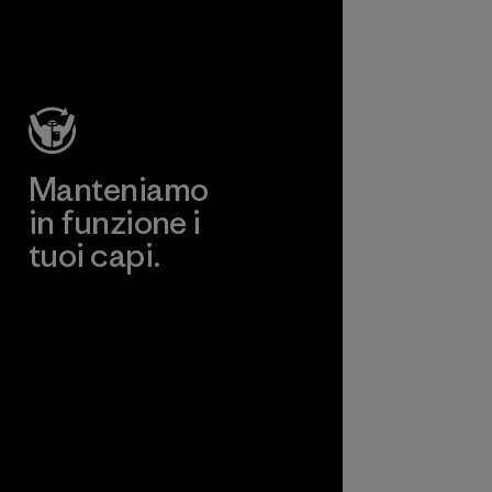
l'ambiente, per i
lavoratori e per i
clienti finali.
Programma
Manteniamo
in funzione i
tuoi capi.
Worn Wear