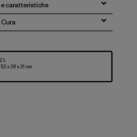
 e caratteristiche
& Cura
2 L
 52 x 28 x 21 cm