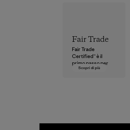
Fair Trade
Fair Trade
Certified™ è il
primo passo per
Scopri di più
pagare salari
dignitosi a coloro
che fanno parte
della nostra rete di
fornitura.
Programma