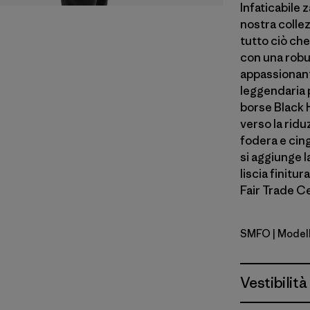
Infaticabile z
nostra colle
tutto ciò che
con una robu
appassionanti
leggendaria 
borse Black 
verso la ridu
fodera e cingh
si aggiunge la
liscia finitu
Fair Trade Ce
SMFO
| Model
Smolder B
Vestibilità