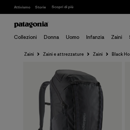
Scopri di più
Attivismo
Storie
Collezioni
Donna
Uomo
Infanzia
Zaini
Zaini
Zaini e attrezzature
Zaini
Black Ho