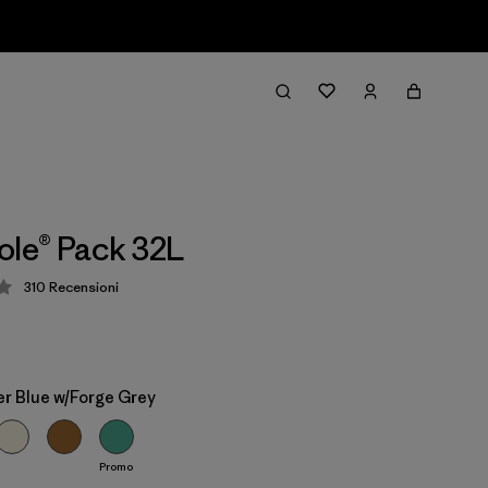
ole® Pack 32L
310
Recensioni
zione: 4.3 / 5
r Blue w/Forge Grey
Promo