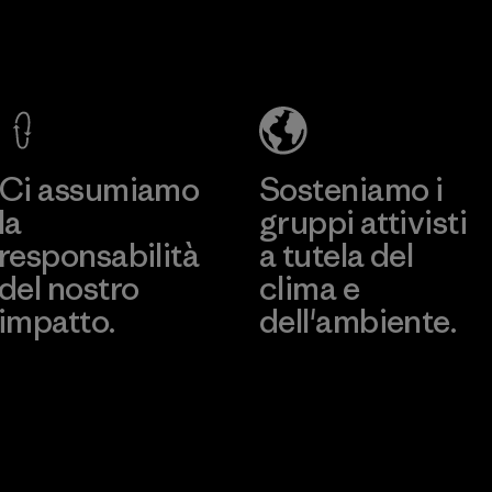
Kanaan Bao
Li Peng
Loc Co., Ltd.
Enterprise
Co., Ltd.
Factory
Material-supplier
Scopri di più
Scopri di più
Ci assumiamo
Sosteniamo i
la
gruppi attivisti
responsabilità
a tutela del
del nostro
clima e
impatto.
dell'ambiente.
Scopri di più sulla nostra
Visita Patagonia Action
impronta ecologica
Works