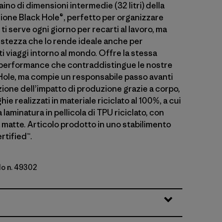
aino di dimensioni intermedie (32 litri) della
zione Black Hole®, perfetto per organizzare
 ti serve ogni giorno per recarti al lavoro, ma
stezza che lo rende ideale anche per
 viaggi intorno al mondo. Offre la stessa
performance che contraddistingue le nostre
Hole, ma compie un responsabile passo avanti
zione dell’impatto di produzione grazie a corpo,
ie realizzati in materiale riciclato al 100%, a cui
 laminatura in pellicola di TPU riciclato, con
ra matte. Articolo prodotto in uno stabilimento
rtified™.
lo n. 49302
lue w/Forge Grey