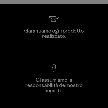
Kanaan Bao Loc Co., Ltd.
Garantiamo ogni prodotto
realizzato.
Factory
M
Garanzia Corazzata
Ci assumiamo la
responsabilità del nostro
Scopri di più
impatto.
Scopri di più sulla nostra impronta