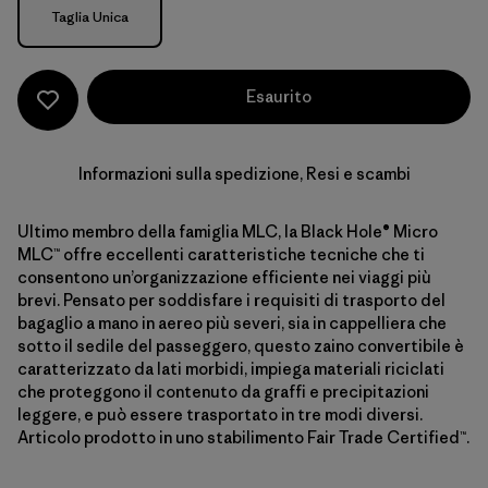
Taglia
Taglia Unica
Esaurito
Informazioni sulla spedizione, Resi e scambi
Ultimo membro della famiglia MLC, la Black Hole® Micro
MLC™ offre eccellenti caratteristiche tecniche che ti
consentono un’organizzazione efficiente nei viaggi più
brevi. Pensato per soddisfare i requisiti di trasporto del
bagaglio a mano in aereo più severi, sia in cappelliera che
sotto il sedile del passeggero, questo zaino convertibile è
caratterizzato da lati morbidi, impiega materiali riciclati
che proteggono il contenuto da graffi e precipitazioni
leggere, e può essere trasportato in tre modi diversi.
Articolo prodotto in uno stabilimento Fair Trade Certified™.