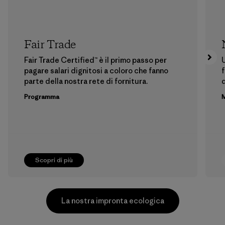
Fair Trade
Fair Trade Certified™ è il primo passo per
U
pagare salari dignitosi a coloro che fanno
f
parte della nostra rete di fornitura.
Programma
M
Scopri di più
La nostra impronta ecologica