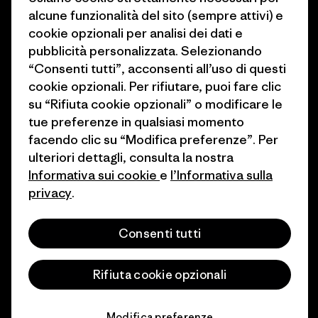
alcune funzionalità del sito (sempre attivi) e
1% For The Planet
Industry program
cookie opzionali per analisi dei dati e
Come finanziamo
Programma di affiliazione
pubblicità personalizzata. Selezionando
“Consenti tutti”, acconsenti all’uso di questi
Buoni regalo
Patagonia Svizzera Mappa del
cookie opzionali. Per rifiutare, puoi fare clic
sito
su “Rifiuta cookie opzionali” o modificare le
Trova un negozio
tue preferenze in qualsiasi momento
facendo clic su “Modifica preferenze”. Per
ulteriori dettagli, consulta la nostra
Informativa sui cookie
e
l’Informativa sulla
privacy
.
© 2026 Patagonia, Inc. All Rights Reserved.
Consenti tutti
italiano
Rifiuta cookie opzionali
Modifica preferenze