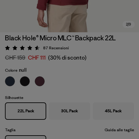
Black Hole® Micro MLC™ Backpack 22L
87
Recensioni
Valutazione: 4.6 / 5
CHF 159
CHF 111
(30% di sconto)
null
Colore
Silhouette
22L Pack
30L Pack
45L Pack
Taglia
Guida alle taglie