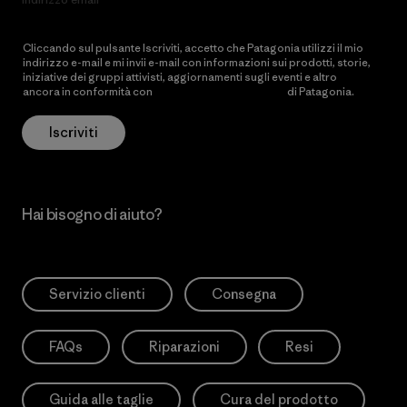
Cliccando sul pulsante Iscriviti, accetto che Patagonia utilizzi il mio
indirizzo e-mail e mi invii e-mail con informazioni sui prodotti, storie,
iniziative dei gruppi attivisti, aggiornamenti sugli eventi e altro
ancora in conformità con
l’Informativa sulla privacy
di Patagonia.
Iscriviti
Hai bisogno di aiuto?
Servizio clienti
Consegna
FAQs
Riparazioni
Resi
Guida alle taglie
Cura del prodotto