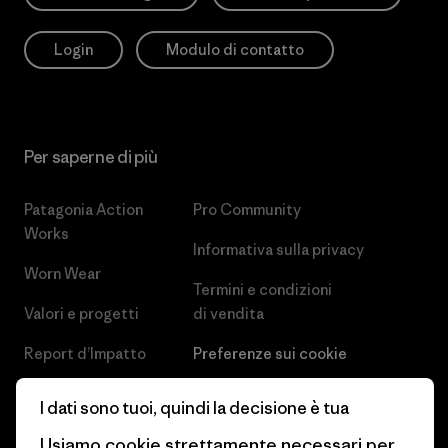
Login
Modulo di contatto
Per saperne di più
Patagonia Action
Pro Community
Works
Informativa sulla privacy
Worn Wear
Termini e condizioni
Valori e progetti
di vendita
Report d’Impatto
Preferenze sui cookie
Business Unusual
Lavora con noi
I dati sono tuoi, quindi la decisione è tua
Obiettivi climatici
Stampa e media
Usiamo cookie strettamente necessari per