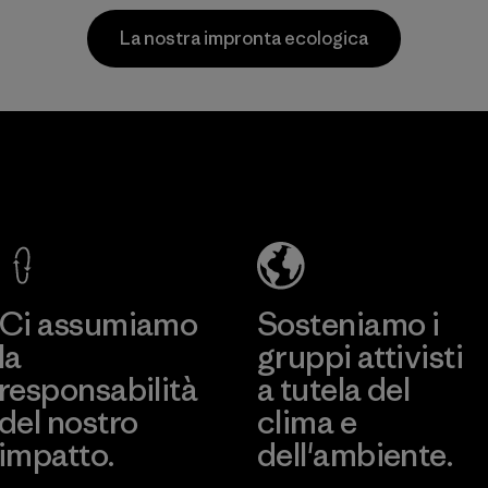
consumo.
Materiali
La nostra impronta ecologica
Materiali
Hirdaramani
Toray
Industries
International
(Pvt) Ltd. -
, Inc.
Kuruwita
Material-supplier
Scopri di più
Scopri di più
Factory
Ci assumiamo
Sosteniamo i
la
gruppi attivisti
responsabilità
a tutela del
del nostro
clima e
impatto.
dell'ambiente.