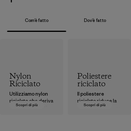
Com’è fatto
Dov’è fatto
Nylon
Poliestere
Riciclato
riciclato
Utilizziamo nylon
Il poliestere
riciclato che deriva
riciclato riduce la
Scopri di più
Scopri di più
da fibre di scarti
nostra dipendenza
post-industriali,
dal petrolio come
filati e scarti di
fonte di materia
tessiture post-
prima.