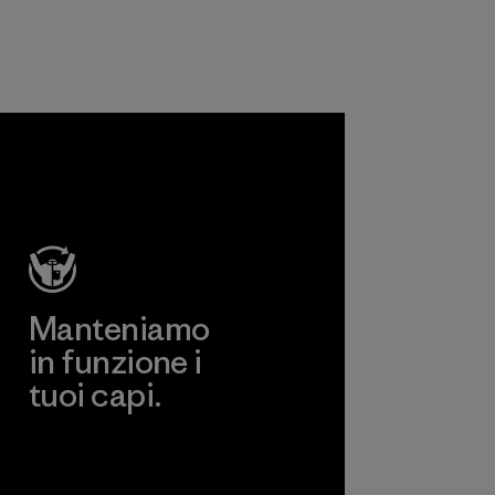
attrezzature.
all'aperto.
Materiali
Materiali
Manteniamo
in funzione i
tuoi capi.
Worn Wear