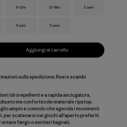
Taglia
Taglia
Taglia
6-12m
12-18m
2 anni
Taglia
Taglia
4 anni
5 anni
Aggiungi al carrello
rmazioni sulla spedizione, Resi e scambi
oni idrorepellenti e a rapida asciugatura,
 robusto ma confortevole materiale ripstop,
aglio ampio e comodo che agevola i movimenti
i, per scatenarsi nei giochi all’aperto preferiti.
frontare fango o sentieri bagnati,