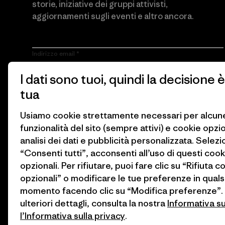
storie, iniziative dei gruppi attivisti,
aggiornamenti sugli eventi e altro ancora.
Indirizzo email
I dati sono tuoi, quindi la decisione è
Cliccando sul pulsante Iscriviti, accetto che Patagonia utilizzi il
mio indirizzo e-mail e mi invii e-mail con informazioni sui
tua
prodotti, storie, iniziative dei gruppi attivisti, aggiornamenti sugli
eventi e altro ancora in conformità con
l’Informativa sulla privacy
di Patagonia.
Usiamo cookie strettamente necessari per alcun
funzionalità del sito (sempre attivi) e cookie opzi
Iscriviti
analisi dei dati e pubblicità personalizzata. Selez
“Consenti tutti”, acconsenti all’uso di questi cook
opzionali. Per rifiutare, puoi fare clic su “Rifiuta c
opzionali” o modificare le tue preferenze in quals
momento facendo clic su “Modifica preferenze”.
ulteriori dettagli, consulta la nostra
Informativa s
l’Informativa sulla privacy
.