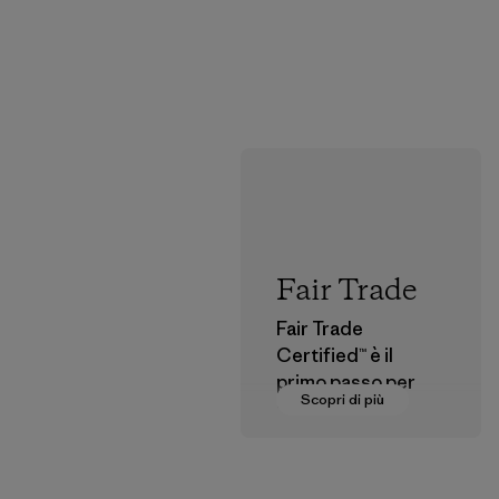
Fair Trade
Fair Trade
Certified™ è il
primo passo per
Scopri di più
pagare salari
dignitosi a coloro
che fanno parte
della nostra rete di