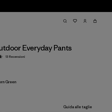
tdoor Everyday Pants
13
Recensioni
zione: 4.5 / 5
rn Green
Guida alle taglie