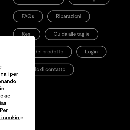
FAQs
Riparazioni
Resi
Guida alle taglie
Cura del prodotto
Login
e
Modulo di contatto
onali per
ionando
ie
ookie
iasi
 Per
ui cookie
e