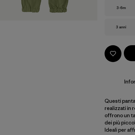
Taglia
3-6m
Taglia
3 anni
Info
Questi pantal
realizzati in
offrono un t
dei più piccol
Ideali per af