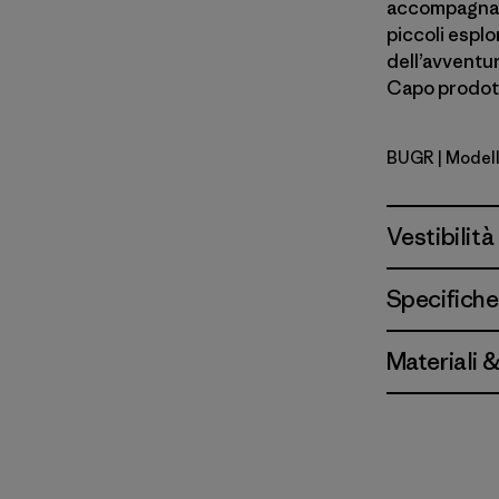
accompagnano
piccoli esplo
dell’avventu
Capo prodott
BUGR
| Model
Buckhorn 
Vestibilità
Specifiche
Materiali 