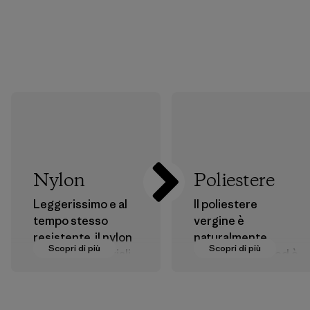
Nylon
Poliestere
Leggerissimo e al
Il poliestere
tempo stesso
vergine è
resistente, il nylon
naturalmente
Scopri di più
Scopri di più
è uno dei materiali
idrorepellente ed è
più resistenti
noto per le sue
utilizzati nei nostri
ottime prestazioni
capi e nelle nostre
per attività