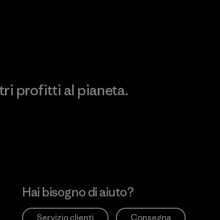
Scopri di più sulla nostra
Visita Patagonia Action
impronta ecologica
Works
i profitti al pianeta.
no
Hai bisogno di aiuto?
Servizio clienti
Consegna