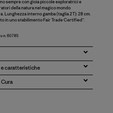
 sempre con gioia piccole esploratrici e
ratori della natura nel magico mondo
ra. Lunghezza interno gamba (taglia 2T): 28 cm.
o in uno stabilimento Fair Trade Certified™.
lo n. 60785
Green
 e caratteristiche
& Cura