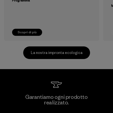
Programma
M
Scopri di più
La nostra impronta ecologica
Supertex El Salvador
Garantiamo ogni prodotto
realizzato.
Factory
M