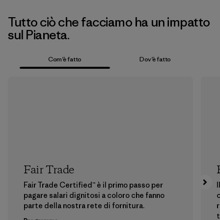
Tutto ciò che facciamo ha un impatto
sul Pianeta.
Com’è fatto
Dov’è fatto
Fair Trade
Fair Trade Certified™ è il primo passo per
I
pagare salari dignitosi a coloro che fanno
c
parte della nostra rete di fornitura.
r
t