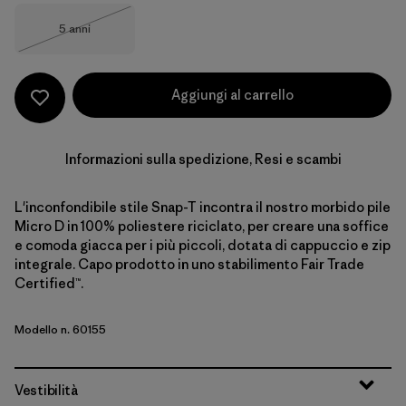
Taglia
5 anni
Esaurito
Aggiungi al carrello
Informazioni sulla spedizione, Resi e scambi
L'inconfondibile stile Snap-T incontra il nostro morbido pile
Micro D in 100% poliestere riciclato, per creare una soffice
e comoda giacca per i più piccoli, dotata di cappuccio e zip
integrale. Capo prodotto in uno stabilimento Fair Trade
Certified™.
Modello n. 60155
Vestibilità