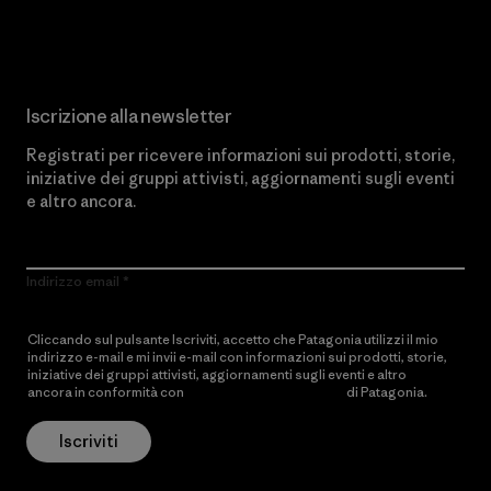
Scopri di più sul nostro impegno
Iscrizione alla newsletter
Registrati per ricevere informazioni sui prodotti, storie,
iniziative dei gruppi attivisti, aggiornamenti sugli eventi
e altro ancora.
Indirizzo email
Cliccando sul pulsante Iscriviti, accetto che Patagonia utilizzi il mio
indirizzo e-mail e mi invii e-mail con informazioni sui prodotti, storie,
iniziative dei gruppi attivisti, aggiornamenti sugli eventi e altro
ancora in conformità con
l’Informativa sulla privacy
di Patagonia.
Iscriviti