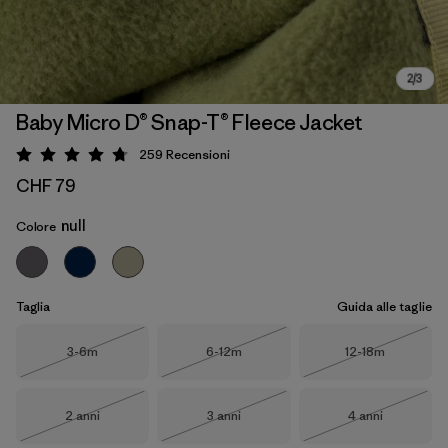
Baby Micro D® Snap-T® Fleece Jacket
259
Recensioni
Valutazione: 4.7 / 5
CHF 79
null
Colore
Taglia
Guida alle taglie
Taglia
Taglia
Taglia
3-6m
6-12m
12-18m
Esaurito
Esaurito
Esaurito
Taglia
Taglia
Taglia
2 anni
3 anni
4 anni
Esaurito
Esaurito
Esaurito