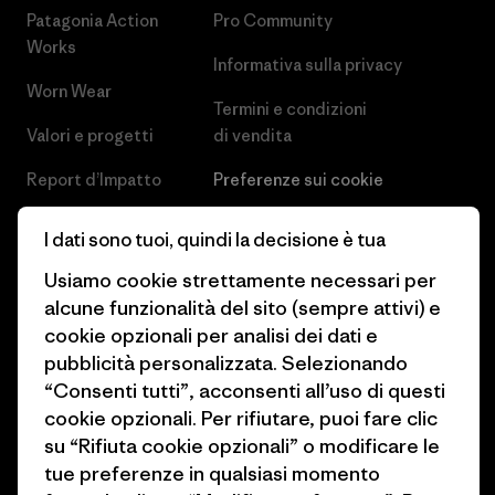
Patagonia Action
Pro Community
Works
Informativa sulla privacy
Worn Wear
Termini e condizioni
Valori e progetti
di vendita
Report d’Impatto
Preferenze sui cookie
Business Unusual
Lavora con noi
I dati sono tuoi, quindi la decisione è tua
Obiettivi climatici
Stampa e media
Usiamo cookie strettamente necessari per
alcune funzionalità del sito (sempre attivi) e
1% For The Planet
Industry program
cookie opzionali per analisi dei dati e
Come finanziamo
Programma di affiliazione
pubblicità personalizzata. Selezionando
“Consenti tutti”, acconsenti all’uso di questi
Buoni regalo
Patagonia Svizzera Mappa del
cookie opzionali. Per rifiutare, puoi fare clic
sito
su “Rifiuta cookie opzionali” o modificare le
Trova un negozio
tue preferenze in qualsiasi momento