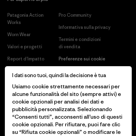
Patagonia Action
Pro Community
Works
Informativa sulla privacy
Worn Wear
Termini e condizioni
Valori e progetti
di vendita
Report d’Impatto
Preferenze sui cookie
Business Unusual
Lavora con noi
I dati sono tuoi, quindi la decisione è tua
Obiettivi climatici
Stampa e media
Usiamo cookie strettamente necessari per
alcune funzionalità del sito (sempre attivi) e
1% For The Planet
Industry program
cookie opzionali per analisi dei dati e
Come finanziamo
Programma di affiliazione
pubblicità personalizzata. Selezionando
“Consenti tutti”, acconsenti all’uso di questi
Buoni regalo
Patagonia Svizzera Mappa del
cookie opzionali. Per rifiutare, puoi fare clic
sito
su “Rifiuta cookie opzionali” o modificare le
Trova un negozio