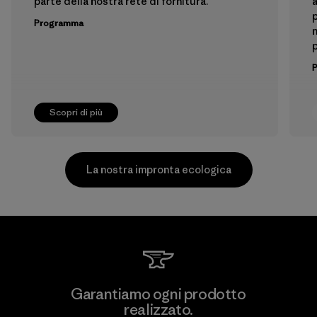
parte della nostra rete di fornitura.
a
p
Programma
n
p
Scopri di più
La nostra impronta ecologica
Vertical Knits S.A. de C.V.
Garantiamo ogni prodotto
realizzato.
Factory