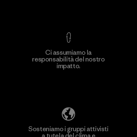
Garanzia Corazzata
Ci assumiamo la
responsabilità del nostro
Scopri di più
impatto.
Scopri di più sulla nostra impronta
ecologica
Sosteniamo i gruppi attivisti
a tutela del clima e