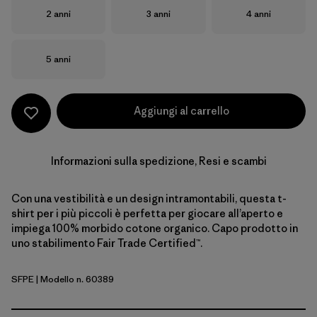
Taglia
Taglia
Taglia
2 anni
3 anni
4 anni
Taglia
5 anni
Aggiungi al carrello
Informazioni sulla spedizione, Resi e scambi
Con una vestibilità e un design intramontabili, questa t-
shirt per i più piccoli è perfetta per giocare all’aperto e
impiega 100% morbido cotone organico. Capo prodotto in
uno stabilimento Fair Trade Certified™.
SFPE
| Modello n. 60389
Surf Shelly: Peach Sherbet