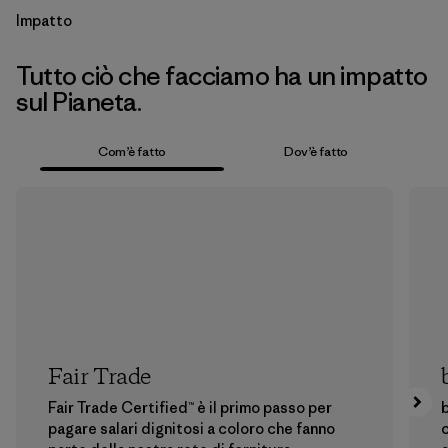
Impatto
Tutto ciò che facciamo ha un impatto
sul Pianeta.
Com’è fatto
Dov’è fatto
Fair Trade
Fair Trade Certified™ è il primo passo per
b
pagare salari dignitosi a coloro che fanno
c