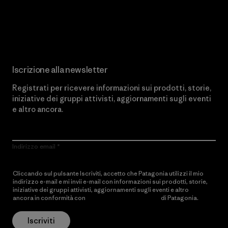
Scopri di più sul nostro impegno
Iscrizione alla newsletter
Registrati per ricevere informazioni sui prodotti, storie,
iniziative dei gruppi attivisti, aggiornamenti sugli eventi
e altro ancora.
Indirizzo email
Cliccando sul pulsante Iscriviti, accetto che Patagonia utilizzi il mio
indirizzo e-mail e mi invii e-mail con informazioni sui prodotti, storie,
iniziative dei gruppi attivisti, aggiornamenti sugli eventi e altro
ancora in conformità con
l’Informativa sulla privacy
di Patagonia.
Iscriviti