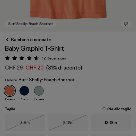
Bambino e neonato
Baby Graphic T-Shirt
12
Recensioni
Valutazione: 4.7 / 5
CHF 29
CHF 20
(31% di sconto)
Surf Shelly: Peach Sherbet
Colore
Surf Shelly: Peach Sherbet
Promo
Promo
Promo
Taglia
Guida alle taglie
Taglia
Taglia
Taglia
3-6m
6-12m
12-18m
Esaurito
Esaurito