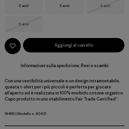
Taglia
Taglia
Taglia
2 anni
3 anni
4 anni
Esaurito
Taglia
5 anni
Esaurito
Aggiungi al carrello
Informazioni sulla spedizione, Resi e scambi
Con una vestibilità universale e un design intramontabile,
questa t-shirt per i più piccoli è perfetta per giocare
all’aperto ed è realizzata in 100% morbido cotone organico.
Capo prodotto in uno stabilimento Fair Trade Certified™.
SHRB
| Modello n. 60421
Shore Blue