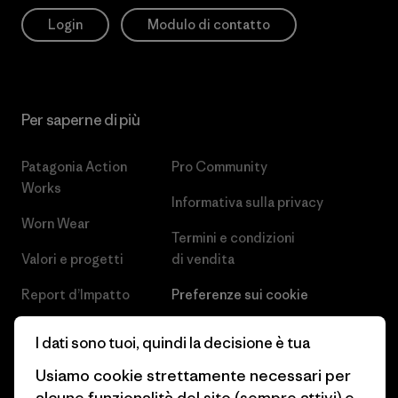
Login
Modulo di contatto
Per saperne di più
Patagonia Action
Pro Community
Works
Informativa sulla privacy
Worn Wear
Termini e condizioni
Valori e progetti
di vendita
Report d’Impatto
Preferenze sui cookie
Business Unusual
Lavora con noi
I dati sono tuoi, quindi la decisione è tua
Obiettivi climatici
Stampa e media
Usiamo cookie strettamente necessari per
alcune funzionalità del sito (sempre attivi) e