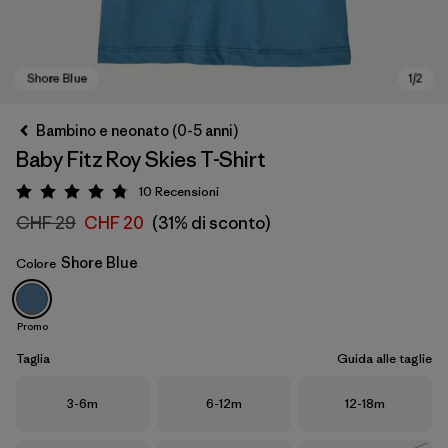
Bambino e neonato (0-5 anni)
Baby Fitz Roy Skies T-Shirt
10
Recensioni
Valutazione: 4.8 / 5
CHF 29
CHF 20
(31% di sconto)
Shore Blue
Colore
Shore Blue
Promo
Taglia
Guida alle taglie
Taglia
Taglia
Taglia
3-6m
6-12m
12-18m