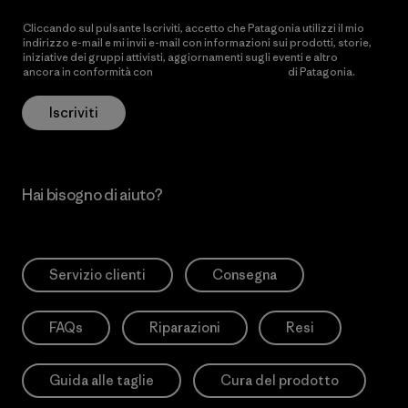
Cliccando sul pulsante Iscriviti, accetto che Patagonia utilizzi il mio
indirizzo e-mail e mi invii e-mail con informazioni sui prodotti, storie,
iniziative dei gruppi attivisti, aggiornamenti sugli eventi e altro
ancora in conformità con
l’Informativa sulla privacy
di Patagonia.
Iscriviti
Hai bisogno di aiuto?
Servizio clienti
Consegna
FAQs
Riparazioni
Resi
Guida alle taglie
Cura del prodotto