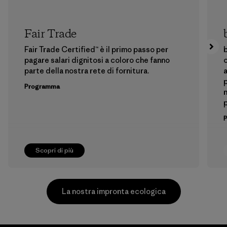
Fair Trade
Fair Trade Certified™ è il primo passo per
b
pagare salari dignitosi a coloro che fanno
c
parte della nostra rete di fornitura.
a
p
Programma
n
p
Scopri di più
La nostra impronta ecologica