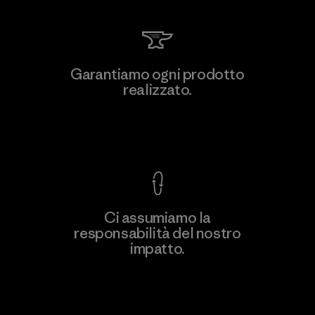
Vertical Knits S.A. de C.V.
Garantiamo ogni prodotto
realizzato.
Factory
Garanzia Corazzata
Ci assumiamo la
responsabilità del nostro
Scopri di più
impatto.
Scopri di più sulla nostra impronta
ecologica