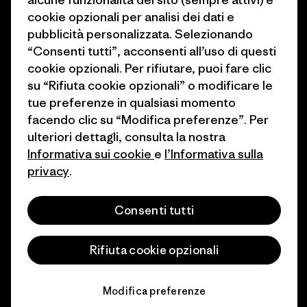
1% For The Planet
Industry program
cookie opzionali per analisi dei dati e
Come finanziamo
Programma di affiliazione
pubblicità personalizzata. Selezionando
“Consenti tutti”, acconsenti all’uso di questi
Buoni regalo
Patagonia Svizzera Mappa del
cookie opzionali. Per rifiutare, puoi fare clic
sito
su “Rifiuta cookie opzionali” o modificare le
Trova un negozio
tue preferenze in qualsiasi momento
facendo clic su “Modifica preferenze”. Per
ulteriori dettagli, consulta la nostra
Informativa sui cookie
e
l’Informativa sulla
privacy
.
© 2026 Patagonia, Inc. All Rights Reserved.
Consenti tutti
italiano
Rifiuta cookie opzionali
Modifica preferenze