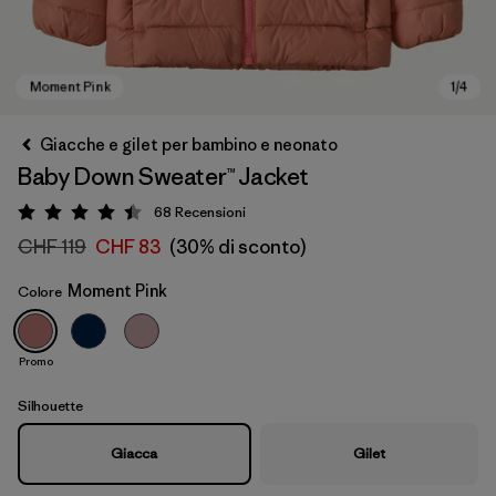
Giacche e gilet per bambino e neonato
Baby Down Sweater™ Jacket
68
Recensioni
Valutazione: 4.4 / 5
CHF 119
CHF 83
(30% di sconto)
Moment Pink
Colore
Moment Pink
Promo
Silhouette
Giacca
Gilet