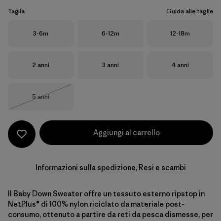
Taglia
Guida alle taglie
Taglia
Taglia
Taglia
3-6m
6-12m
12-18m
Taglia
Taglia
Taglia
2 anni
3 anni
4 anni
Taglia
5 anni
Esaurito
Aggiungi al carrello
Informazioni sulla spedizione, Resi e scambi
Il Baby Down Sweater offre un tessuto esterno ripstop in
NetPlus® di 100% nylon riciclato da materiale post-
consumo, ottenuto a partire da reti da pesca dismesse, per