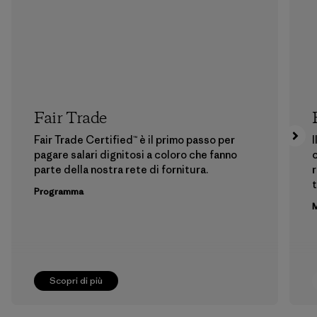
Fair Trade
Fair Trade Certified™ è il primo passo per
I
pagare salari dignitosi a coloro che fanno
c
parte della nostra rete di fornitura.
r
t
Programma
M
Scopri di più