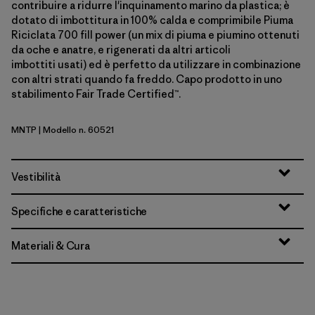
contribuire a ridurre l'inquinamento marino da plastica; è
dotato di imbottitura in 100% calda e comprimibile Piuma
Riciclata 700 fill power (un mix di piuma e piumino ottenuti
da oche e anatre, e rigenerati da altri articoli
imbottiti usati) ed è perfetto da utilizzare in combinazione
con altri strati quando fa freddo. Capo prodotto in uno
stabilimento Fair Trade Certified™.
MNTP
| Modello n. 60521
Moment Pink
Vestibilità
Specifiche e caratteristiche
Materiali & Cura