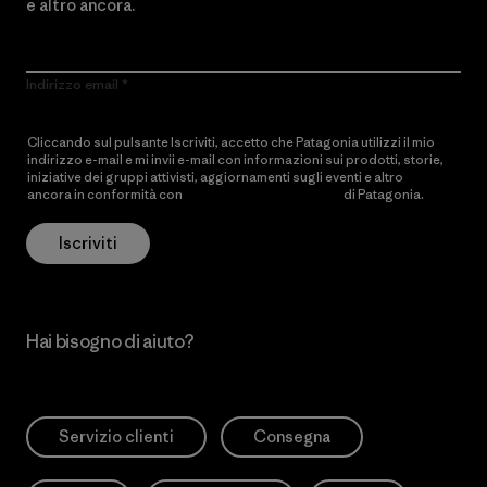
e altro ancora.
Indirizzo email
Cliccando sul pulsante Iscriviti, accetto che Patagonia utilizzi il mio
indirizzo e-mail e mi invii e-mail con informazioni sui prodotti, storie,
iniziative dei gruppi attivisti, aggiornamenti sugli eventi e altro
ancora in conformità con
l’Informativa sulla privacy
di Patagonia.
Iscriviti
Hai bisogno di aiuto?
Servizio clienti
Consegna