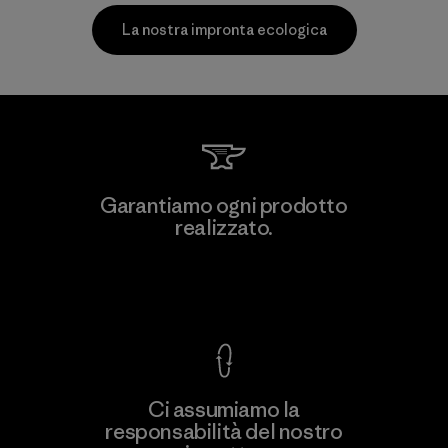
La nostra impronta ecologica
Allied Feather and Down Corp.
Garantiamo ogni prodotto
realizzato.
Material-supplier
F
Garanzia Corazzata
Ci assumiamo la
responsabilità del nostro
Scopri di più