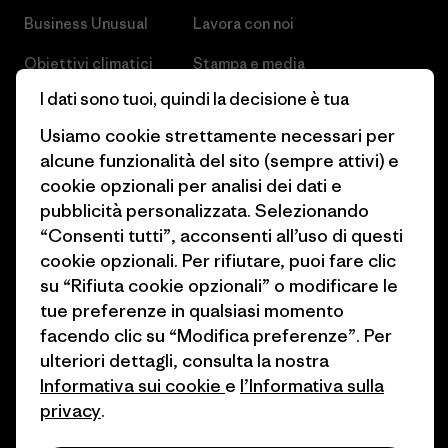
Business Unusual
Lavora con noi
Obiettivi climatici
Stampa e media
I dati sono tuoi, quindi la decisione è tua
1% For The Planet
Industry program
Usiamo cookie strettamente necessari per
Come finanziamo
Programma di affiliazione
alcune funzionalità del sito (sempre attivi) e
Buoni regalo
cookie opzionali per analisi dei dati e
Patagonia Svizzera Mappa del
sito
pubblicità personalizzata. Selezionando
Trova un negozio
“Consenti tutti”, acconsenti all’uso di questi
cookie opzionali. Per rifiutare, puoi fare clic
su “Rifiuta cookie opzionali” o modificare le
tue preferenze in qualsiasi momento
facendo clic su “Modifica preferenze”. Per
© 2026 Patagonia, Inc. All Rights Reserved.
ulteriori dettagli, consulta la nostra
Informativa sui cookie
e
l’Informativa sulla
privacy
.
italiano