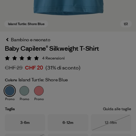
Bambino e neonato
Baby Capilene® Silkweight T-Shirt
4
Recensioni
Valutazione: 5 / 5
CHF 29
CHF 20
(31% di sconto)
Island Turtle: Shore Blue
Colore
Island Turtle: Shore Blue
Promo
Promo
Promo
Taglia
Guida alle taglie
Taglia
Taglia
Taglia
3-6m
6-12m
12-18m
Esaurito