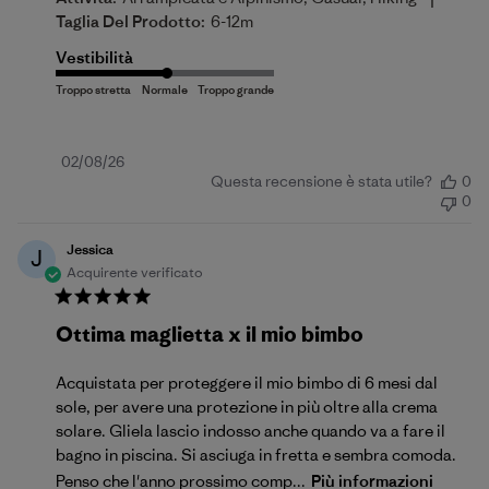
Taglia Del Prodotto:
6-12m
Vestibilità
Data
02/08/26
Questa recensione è stata utile?
0
di
0
pubblicazione
Jessica
J
Acquirente verificato
Ottima maglietta x il mio bimbo
Acquistata per proteggere il mio bimbo di 6 mesi dal
sole, per avere una protezione in più oltre alla crema
solare. Gliela lascio indosso anche quando va a fare il
bagno in piscina. Si asciuga in fretta e sembra comoda.
Penso che l'anno prossimo comp...
Più informazioni