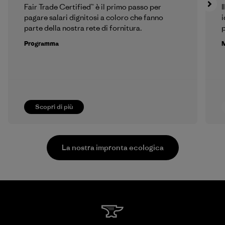
Fair Trade Certified™ è il primo passo per
I
pagare salari dignitosi a coloro che fanno
i
parte della nostra rete di fornitura.
p
Programma
M
Scopri di più
La nostra impronta ecologica