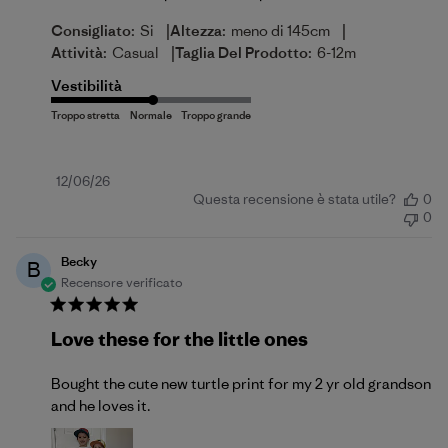
|
|
Consigliato:
Si
Altezza:
meno di 145cm
|
Attività:
Casual
Taglia Del Prodotto:
6-12m
Vestibilità
Data
12/06/26
Questa recensione è stata utile?
0
di
0
pubblicazione
Becky
B
Recensore verificato
Love these for the little ones
Bought the cute new turtle print for my 2 yr old grandson
and he loves it.