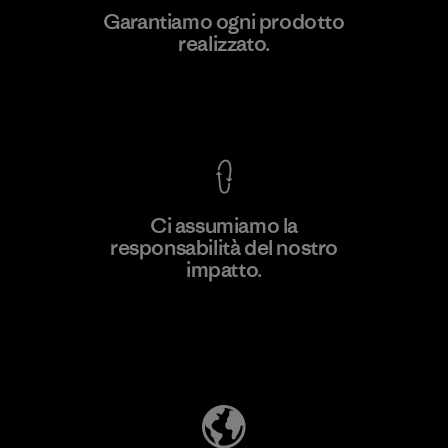
MAS Active (Pvt) Ltd. - Asialine
Garantiamo ogni prodotto
realizzato.
Factory
Garanzia Corazzata
Ci assumiamo la
responsabilità del nostro
Scopri di più
impatto.
Scopri di più sulla nostra impronta
ecologica