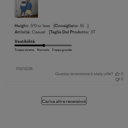
|
|
Height:
5'0 or less
Consigliato:
Si
|
Attività:
Casual
Taglia Del Prodotto:
3T
Vestibilità
Data
05/02/26
Questa recensione è stata utile?
0
di
0
pubblicazione
Carica altre recensioni