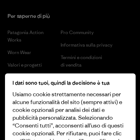
Per saperne di più
Patagonia Action
Pro Community
Works
Informativa sulla privacy
Worn Wear
Termini e condizioni
Valori e progetti
di vendita
Report d’Impatto
Preferenze sui cookie
I dati sono tuoi, quindi la decisione è tua
Business Unusual
Lavora con noi
Usiamo cookie strettamente necessari per
alcune funzionalità del sito (sempre attivi) e
Obiettivi climatici
Stampa e media
cookie opzionali per analisi dei dati e
1% For The Planet
Industry program
pubblicità personalizzata. Selezionando
“Consenti tutti”, acconsenti all’uso di questi
Come finanziamo
Programma di affiliazione
cookie opzionali. Per rifiutare, puoi fare clic
Buoni regalo
Patagonia Svizzera Mappa del