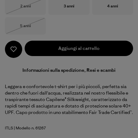
Taglia
Taglia
Taglia
2 anni
3 anni
4 anni
Esaurito
Taglia
5 anni
Esaurito
Aggiungi al carrello
Informazioni sulla spedizione, Resi e scambi
Leggera e confortevole t-shirt per i più piccoli, perfetta sia
dentro che fuori dall'acqua, realizzata nel nostro flessibile e
traspirante tessuto Capilene® Silkweight, caratterizzato da
rapidi tempi di asciugatura e dotato di protezione solare 40+
UPF. Capo prodotto in uno stabilimento Fair Trade Certified™.
ITLS
| Modello n. 61267
Island Turtle: Shore Blue