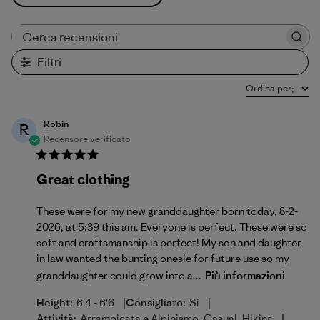
Cerca recensioni
Filtri
Ordina per
:
Robin
R
Recensore verificato
Great clothing
These were for my new granddaughter born today, 8-2-
2026, at 5:39 this am. Everyone is perfect. These were so
soft and craftsmanship is perfect! My son and daughter
in law wanted the bunting onesie for future use so my
granddaughter could grow into a...
Più informazioni
|
|
Height:
6'4 - 6'6
Consigliato:
Si
|
Attività:
Arrampicata e Alpinismo, Casual, Hiking