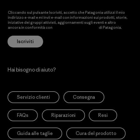
Cliccando sul pulsante Iscriviti, accetto che Patagonia utilizzi il mio
indirizzo e-mail e mi invii e-mail con informazioni sui prodotti, storie,
iniziative dei gruppi attivisti, aggiornamenti sugli eventi e altro
ancora in conformità con
l’Informativa sulla privacy
di Patagonia.
Iscriviti
Hai bisogno di aiuto?
Servizio clienti
Consegna
FAQs
Riparazioni
Resi
Guida alle taglie
Cura del prodotto