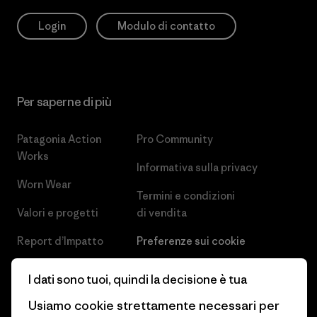
Login
Modulo di contatto
Per saperne di più
Patagonia Action
Pro Community
Works
Informativa sulla privacy
Worn Wear
Termini e condizioni
Valori e progetti
di vendita
Report d’Impatto
Preferenze sui cookie
Business Unusual
Lavora con noi
I dati sono tuoi, quindi la decisione è tua
Obiettivi climatici
Stampa e media
Usiamo cookie strettamente necessari per