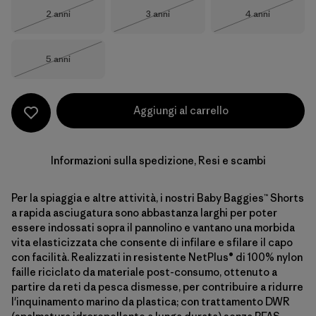
Taglia
Taglia
Taglia
2 anni
3 anni
4 anni
Esaurito
Esaurito
Esaurito
Taglia
5 anni
Esaurito
Aggiungi al carrello
Informazioni sulla spedizione, Resi e scambi
Per la spiaggia e altre attività, i nostri Baby Baggies™ Shorts
a rapida asciugatura sono abbastanza larghi per poter
essere indossati sopra il pannolino e vantano una morbida
vita elasticizzata che consente di infilare e sfilare il capo
con facilità. Realizzati in resistente NetPlus® di 100% nylon
faille riciclato da materiale post-consumo, ottenuto a
partire da reti da pesca dismesse, per contribuire a ridurre
l'inquinamento marino da plastica; con trattamento DWR