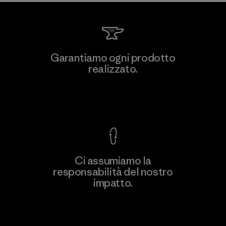
Viet Tien Garment JSC
Garantiamo ogni prodotto
realizzato.
Factory
M
Garanzia Corazzata
Ci assumiamo la
responsabilità del nostro
Scopri di più
impatto.
Scopri di più sulla nostra impronta
ecologica