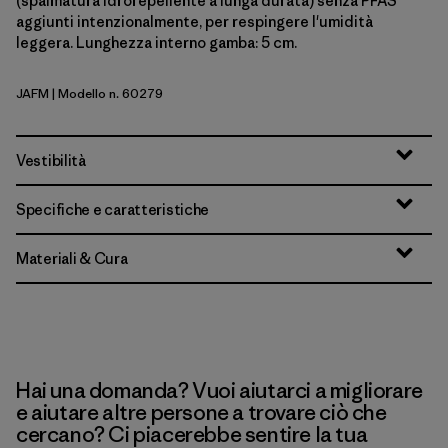
(spalmatura idrorepellente a lunga durata) senza PFAS
aggiunti intenzionalmente, per respingere l'umidità
leggera. Lunghezza interno gamba: 5 cm.
JAFM
| Modello n. 60279
Jaggy: Faded Magenta
Vestibilità
Specifiche e caratteristiche
Materiali & Cura
Hai una domanda? Vuoi aiutarci a migliorare
e aiutare altre persone a trovare ciò che
cercano? Ci piacerebbe sentire la tua