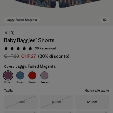
{0}
Baby Baggies™ Shorts
36
Recensioni
Valutazione: 4.9 / 5
CHF 39
CHF 27
(30% di sconto)
Jaggy: Faded Magenta
Colore
Jaggy: Faded Magenta
Promo
Promo
Promo
Promo
Taglia
Guida alle taglie
Taglia
Taglia
Taglia
3-6m
6-12m
12-18m
Esaurito
Esaurito