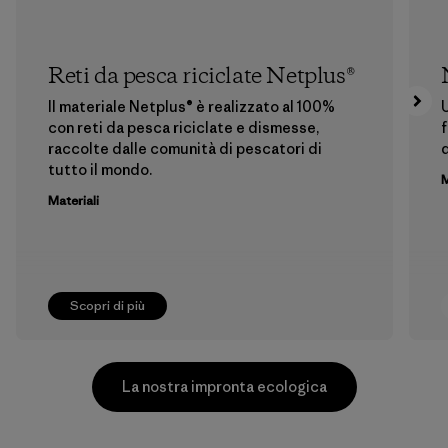
Reti da pesca riciclate Netplus®
Il materiale Netplus® è realizzato al 100%
U
con reti da pesca riciclate e dismesse,
f
raccolte dalle comunità di pescatori di
tutto il mondo.
M
Materiali
Scopri di più
La nostra impronta ecologica