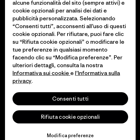
alcune funzionalità del sito (sempre attivi) e
1% For The Planet
Industry program
cookie opzionali per analisi dei dati e
Come finanziamo
Programma di affiliazione
pubblicità personalizzata. Selezionando
“Consenti tutti”, acconsenti all’uso di questi
Buoni regalo
Patagonia Svizzera Mappa del
cookie opzionali. Per rifiutare, puoi fare clic
sito
su “Rifiuta cookie opzionali” o modificare le
Trova un negozio
tue preferenze in qualsiasi momento
facendo clic su “Modifica preferenze”. Per
ulteriori dettagli, consulta la nostra
Informativa sui cookie
e
l’Informativa sulla
privacy
.
© 2026 Patagonia, Inc. All Rights Reserved.
Consenti tutti
italiano
Rifiuta cookie opzionali
Modifica preferenze