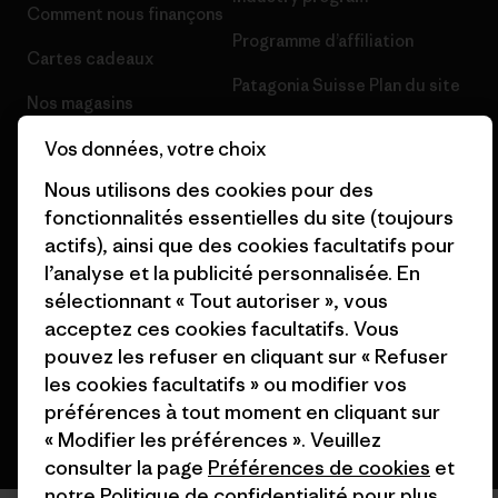
Comment nous finançons
Programme d’affiliation
Cartes cadeaux
Patagonia Suisse Plan du site
Nos magasins
Vos données, votre choix
Nous utilisons des cookies pour des
fonctionnalités essentielles du site (toujours
actifs), ainsi que des cookies facultatifs pour
© 2026 Patagonia, Inc. All Rights Reserved.
l’analyse et la publicité personnalisée. En
sélectionnant « Tout autoriser », vous
acceptez ces cookies facultatifs. Vous
français
pouvez les refuser en cliquant sur « Refuser
les cookies facultatifs » ou modifier vos
préférences à tout moment en cliquant sur
« Modifier les préférences ». Veuillez
consulter la page
Préférences de cookies
et
notre
Politique de confidentialité
pour plus