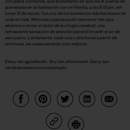
con plena confianza, que el momento en que me di cuenta de
que estaba en la habitación con mi familia, a las 9:15 pm. del
lunes 12 de marzo, fue uno de los momentos más hermosos de
toda mi vida. Mientras a penas podía mantener mis ojos
abiertos o evitar el dolor de la cirugía cerebral, una
refrescante sensación de emoción pareció invadir el air de
ese cuarto. Lentamente, cada una o dos horas a partir de
entonces, las cosas parecían solo mejorar.
Estoy tan agradecido. Soy tan afortunado. Estoy tan
verdaderamente entusiasmado.
Partager sur Facebook
Partager sur Pinterest
Partager sur Twitter
Partager sur Linke
Partager 