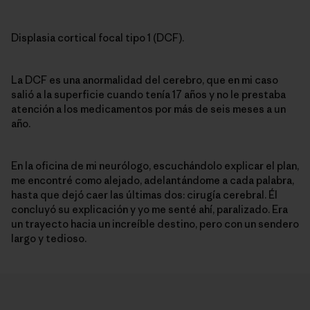
Displasia cortical focal tipo 1 (DCF).
La DCF es una anormalidad del cerebro, que en mi caso
salió a la superficie cuando tenía 17 años y no le prestaba
atención a los medicamentos por más de seis meses a un
año.
En la oficina de mi neurólogo, escuchándolo explicar el plan,
me encontré como alejado, adelantándome a cada palabra,
hasta que dejó caer las últimas dos: cirugía cerebral. Él
concluyó su explicación y yo me senté ahí, paralizado. Era
un trayecto hacia un increíble destino, pero con un sendero
largo y tedioso.