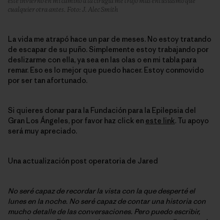
este invierno en mi camino a la cirugía me trajo más entusiasmo que
cualquier otra antes. Foto: J. Alec Smith
La vida me atrapó hace un par de meses. No estoy tratando
de escapar de su puño. Simplemente estoy trabajando por
deslizarme con ella, ya sea en las olas o en mi tabla para
remar. Eso es lo mejor que puedo hacer. Estoy conmovido
por ser tan afortunado.
Si quieres donar para la Fundación para la Epilepsia del
Gran Los Ángeles, por favor haz click en
este link
. Tu apoyo
será muy apreciado.
Una actualización post operatoria de Jared
No seré capaz de recordar la vista con la que desperté el
lunes en la noche. No seré capaz de contar una historia con
mucho detalle de las conversaciones. Pero puedo escribir,