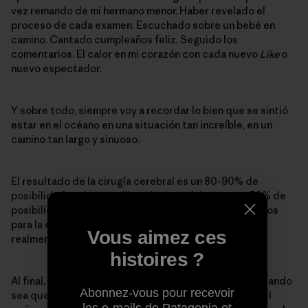
vez remando de mi hermano menor. Haber revelado el
proceso de cada examen. Escuchado sobre un bebé en
camino. Cantado cumpleaños feliz. Seguido los
comentarios. El calor en mi corazón con cada nuevo
Like
o
nuevo espectador.
Y sobre todo, siempre voy a recordar lo bien que se sintió
estar en el océano en una situación tan increíble, en un
camino tan largo y sinuoso.
El resultado de la cirugía cerebral es un 80-90% de
posibilidades de estar libre de convulsiones y un 50% de
posibilidades de nunca tener que tomar medicamentos
para la epilepsia de nuevo. Esas son cosas para estar
Vous aimez ces
realmente feliz.
histoires ?
Al final, no hay nada para estar triste en todo esto. Cuando
Abonnez-vous pour recevoir
sea que sienta que sí lo hay, voy a dar la vuelta hacia el