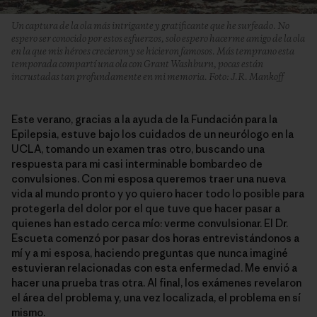
Un captura de la ola más intrigante y gratificante que he surfeado. No
espero ser conocido por estos esfuerzos, solo espero hacerme amigo de la ola
en la que mis héroes crecieron y se hicieron famosos. Más temprano esta
temporada compartí una ola con Grant Washburn, pocas están
incrustadas tan profundamente en mi memoria. Foto: J.R. Mankoff
Este verano, gracias a la ayuda de la Fundación para la
Epilepsia, estuve bajo los cuidados de un neurólogo en la
UCLA, tomando un examen tras otro, buscando una
respuesta para mi casi interminable bombardeo de
convulsiones. Con mi esposa queremos traer una nueva
vida al mundo pronto y yo quiero hacer todo lo posible para
protegerla del dolor por el que tuve que hacer pasar a
quienes han estado cerca mío: verme convulsionar. El Dr.
Escueta comenzó por pasar dos horas entrevistándonos a
mí y a mi esposa, haciendo preguntas que nunca imaginé
estuvieran relacionadas con esta enfermedad. Me envió a
hacer una prueba tras otra. Al final, los exámenes revelaron
el área del problema y, una vez localizada, el problema en sí
mismo.