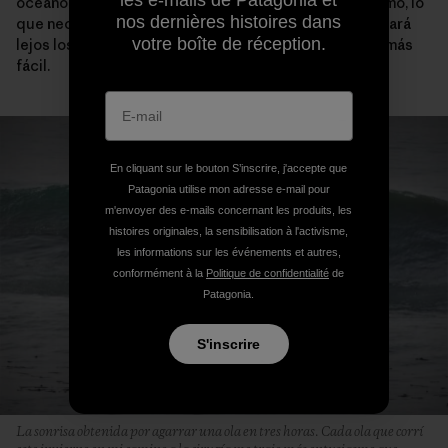
les e-mails de Patagonia et
océano para embarcarme en alguna misión. Ahora mismo, lo
nos dernières histoires dans
que necesito ya está aquí. No necesariamente se llevará
votre boîte de réception.
lejos los miedos o las emociones, pero lo hará mucho más
fácil.
En cliquant sur le bouton S’inscrire, j'accepte que
Patagonia utilise mon adresse e-mail pour
m'envoyer des e-mails concernant les produits, les
histoires originales, la sensibilisation à l'activisme,
les informations sur les événements et autres,
conformément à la
Politique de confidentialité
de
Patagonia.
S'inscrire
La sonrisa obtenida por agarrar una ola en tres horas. Cada ola que corrí