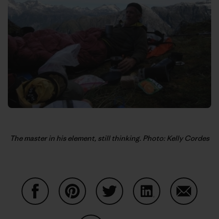
The master in his element, still thinking. Photo: Kelly Cordes
Partager sur Facebook
Partager sur Pinterest
Partager sur Twitter
Partager sur Linke
Partager 