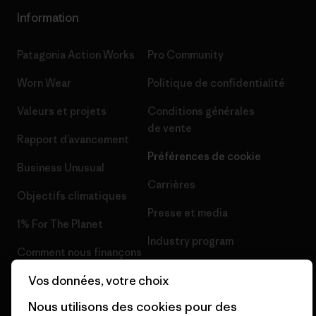
Information
Patagonia Action Works
Pro Community
Worn Wear
Politique de confidentialité
Valeurs et projets
Conditions générales
de vente
Rapport d’avancement
Préférences de cookie
Business Unusual
Carrières
Objectifs climatiques
Presse et media
1% For The Planet
Industry program
Comment nous finançons
Programme d’affiliation
Vos données, votre choix
Cartes cadeaux
Patagonia Suisse Plan du site
Nous utilisons des cookies pour des
Nos magasins