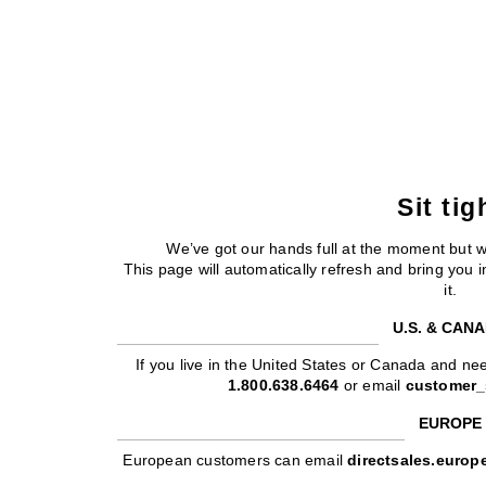
Sit tig
We’ve got our hands full at the moment but 
This page will automatically refresh and bring you
it.
U.S. & CAN
If you live in the United States or Canada and nee
1.800.638.6464
or email
customer_
EUROPE
European customers can email
directsales.euro