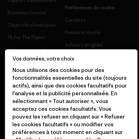
Rapport d’avancement
Préférences de cookie
Business Unusual
Carrières
Objectifs climatiques
Presse et media
1% For The Planet
Industry program
Comment nous finançons
Programme d’affiliation
Vos données, votre choix
Cartes cadeaux
Nous utilisons des cookies pour des
Patagonia Suisse Plan du site
Nos magasins
fonctionnalités essentielles du site (toujours
actifs), ainsi que des cookies facultatifs pour
l’analyse et la publicité personnalisée. En
sélectionnant « Tout autoriser », vous
acceptez ces cookies facultatifs. Vous
© 2026 Patagonia, Inc. All Rights Reserved.
pouvez les refuser en cliquant sur « Refuser
les cookies facultatifs » ou modifier vos
préférences à tout moment en cliquant sur