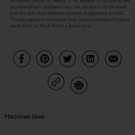
increased theirs by nearly 17%. Almost all of the stores
increasedtheir numbers over the duration of the week
and for that they deserve around of applause as well.
Thanks again to everyone that participatedand helped
make Bike to Work Week a great time.
Partager sur Facebook
Partager sur Pinterest
Partager sur Twitter
Partager sur Linke
Partager 
Partager sur Copy Link
Imprimer
Histoires liées