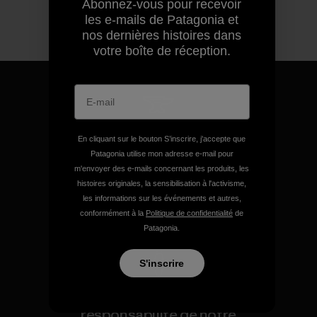
Abonnez-vous pour recevoir
les e-mails de Patagonia et
nos dernières histoires dans
votre boîte de réception.
Nous garantissons tous les
En cliquant sur le bouton S’inscrire, j'accepte que
produits que nous
Patagonia utilise mon adresse e-mail pour
fabriquons.
m'envoyer des e-mails concernant les produits, les
histoires originales, la sensibilisation à l'activisme,
les informations sur les événements et autres,
Voir la Garantie Ironclad
conformément à la
Politique de confidentialité
de
Patagonia.
S'inscrire
Nous assumons la
responsabilité de notre