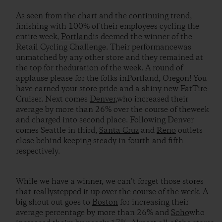
As seen from the chart and the continuing trend,
finishing with 100% of their employees cycling the
entire week,
Portland
is deemed the winner of the
Retail Cycling Challenge. Their performancewas
unmatched by any other store and they remained at
the top for theduration of the week. A round of
applause please for the folks inPortland, Oregon! You
have earned your store pride and a shiny new FatTire
Cruiser. Next comes
Denver
,who increased their
average by more than 26% over the course of theweek
and charged into second place. Following Denver
comes Seattle in third,
Santa Cruz
and
Reno
outlets
close behind keeping steady in fourth and fifth
respectively.
While we have a winner, we can’t forget those stores
that reallystepped it up over the course of the week. A
big shout out goes to
Boston
for increasing their
average percentage by more than 26% and
Soho
who