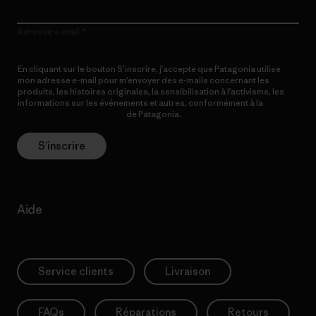
Adresse e-mail
En cliquant sur le bouton S’inscrire, j’accepte que Patagonia utilise
mon adresse e-mail pour m’envoyer des e-mails concernant les
produits, les histoires originales, la sensibilisation à l’activisme, les
informations sur les événements et autres, conformément à la
Politique de confidentialité
de Patagonia.
S’inscrire
Aide
Service clients
Livraison
FAQs
Réparations
Retours