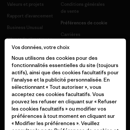
Valeurs et projets
Conditions générales
de vente
Rapport d’avancement
Préférences de cookie
Business Unusual
Carrières
Objectifs climatiques
Presse et media
Vos données, votre choix
1% For The Planet
Nous utilisons des cookies pour des
Industry program
Comment nous finançons
fonctionnalités essentielles du site (toujours
Programme d’affiliation
actifs), ainsi que des cookies facultatifs pour
Cartes cadeaux
l’analyse et la publicité personnalisée. En
Patagonia Suisse Plan du site
Nos magasins
sélectionnant « Tout autoriser », vous
acceptez ces cookies facultatifs. Vous
pouvez les refuser en cliquant sur « Refuser
les cookies facultatifs » ou modifier vos
préférences à tout moment en cliquant sur
« Modifier les préférences ». Veuillez
© 2026 Patagonia, Inc. All Rights Reserved.