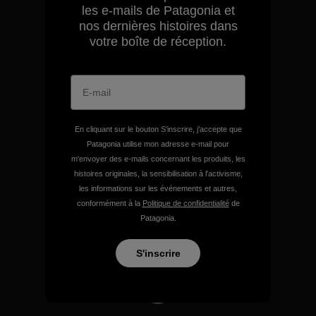
les e-mails de Patagonia et
Nous assumons la
nos dernières histoires dans
responsabilité de notre
votre boîte de réception.
impact.
Découvrez notre empreinte carbone
En cliquant sur le bouton S’inscrire, j'accepte que
Patagonia utilise mon adresse e-mail pour
m'envoyer des e-mails concernant les produits, les
histoires originales, la sensibilisation à l'activisme,
Nous soutenons l'activisme
les informations sur les événements et autres,
de terrain.
conformément à la
Politique de confidentialité
de
Patagonia.
Consulter Patagonia Action Works
S'inscrire