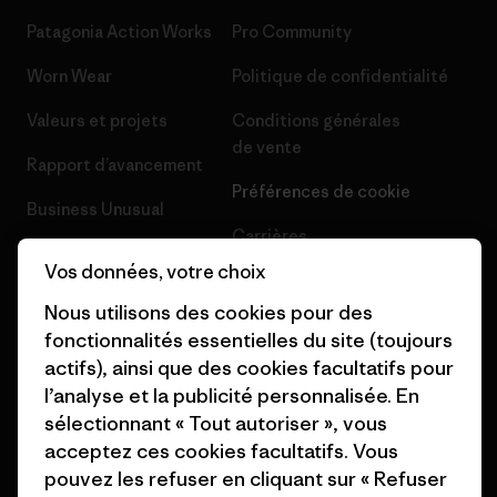
Patagonia Action Works
Pro Community
Worn Wear
Politique de confidentialité
Valeurs et projets
Conditions générales
de vente
Rapport d’avancement
Préférences de cookie
Business Unusual
Carrières
Objectifs climatiques
Vos données, votre choix
Presse et media
1% For The Planet
Nous utilisons des cookies pour des
Industry program
fonctionnalités essentielles du site (toujours
Comment nous finançons
actifs), ainsi que des cookies facultatifs pour
Programme d’affiliation
Cartes cadeaux
l’analyse et la publicité personnalisée. En
Patagonia Suisse Plan du site
sélectionnant « Tout autoriser », vous
Nos magasins
acceptez ces cookies facultatifs. Vous
pouvez les refuser en cliquant sur « Refuser