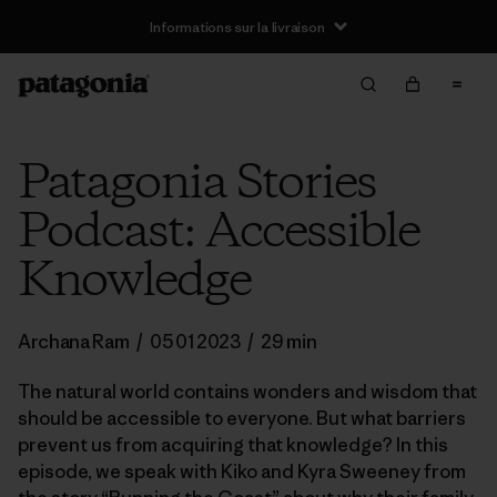
Informations sur la livraison
Patagonia Stories
Podcast: Accessible
Knowledge
Archana Ram
/
05 01 2023
/
29 min
The natural world contains wonders and wisdom that
should be accessible to everyone. But what barriers
prevent us from acquiring that knowledge? In this
episode, we speak with Kiko and Kyra Sweeney from