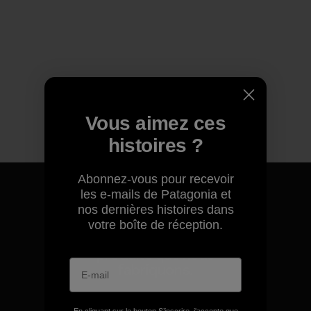
Vous aimez ces
histoires ?
Abonnez-vous pour recevoir
les e-mails de Patagonia et
nos dernières histoires dans
votre boîte de réception.
Nous garantissons tous les
produits que nous
fabriquons.
Voir la Garantie Ironclad
En cliquant sur le bouton S’inscrire, j'accepte que