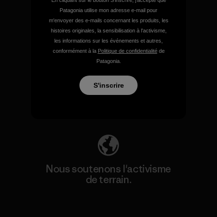
Patagonia utilise mon adresse e-mail pour
m'envoyer des e-mails concernant les produits, les
histoires originales, la sensibilisation à l'activisme,
les informations sur les événements et autres,
conformément à la
Politique de confidentialité
de
Nous assumons la
Patagonia.
responsabilité de notre
impact.
S'inscrire
Découvrez notre empreinte carbone
Nous soutenons l'activisme
de terrain.
Consulter Patagonia Action Works