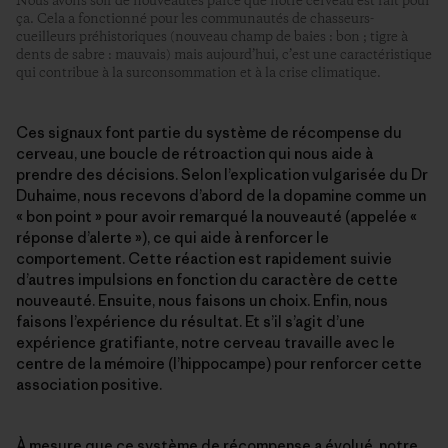
Nous avons soif de nouveautés parce que notre cerveau est fait pour
ça. Cela a fonctionné pour les communautés de chasseurs-
cueilleurs préhistoriques (nouveau champ de baies : bon ; tigre à
dents de sabre : mauvais) mais aujourd’hui, c’est une caractéristique
qui contribue à la surconsommation et à la crise climatique.
Ces signaux font partie du système de récompense du
cerveau, une boucle de rétroaction qui nous aide à
prendre des décisions. Selon l’explication vulgarisée du Dr
Duhaime, nous recevons d’abord de la dopamine comme un
« bon point » pour avoir remarqué la nouveauté (appelée «
réponse d’alerte »), ce qui aide à renforcer le
comportement. Cette réaction est rapidement suivie
d’autres impulsions en fonction du caractère de cette
nouveauté. Ensuite, nous faisons un choix. Enfin, nous
faisons l’expérience du résultat. Et s’il s’agit d’une
expérience gratifiante, notre cerveau travaille avec le
centre de la mémoire (l’hippocampe) pour renforcer cette
association positive.
À mesure que ce système de récompense a évolué, notre