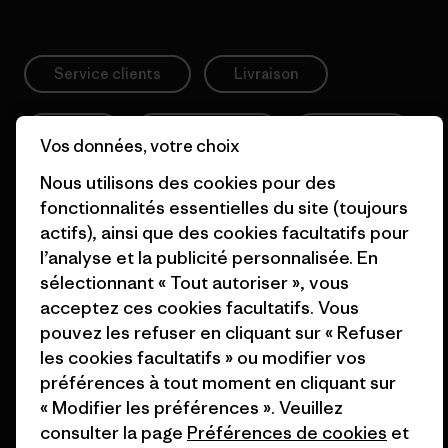
Service clients
Livraison
FAQs
Réparations
Retours
Vos données, votre choix
Nous utilisons des cookies pour des
Guide des tailles
fonctionnalités essentielles du site (toujours
actifs), ainsi que des cookies facultatifs pour
Entretien des produits
Login
l’analyse et la publicité personnalisée. En
sélectionnant « Tout autoriser », vous
acceptez ces cookies facultatifs. Vous
Formulaire de contact
pouvez les refuser en cliquant sur « Refuser
les cookies facultatifs » ou modifier vos
préférences à tout moment en cliquant sur
« Modifier les préférences ». Veuillez
Information
consulter la page
Préférences de cookies
et