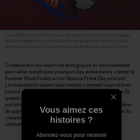
Les soldes, l’exclusivité et la rareté peuvent toutes avoir un impact
sur la récompense que nous attribuons à quelque chose que nous
sommes sur le point d’acheter et sur la décision de passer à l’acte.
Comprendre ces réactions biologiques et émotionnelles
peut aider à expliquer pourquoi des événements comme le
Summer Black Friday ou les Amazon Prime Day existent.
Les marchands savent exactement comment nous attirer,
jusque dans la façon dont ils collectent les paiements. Et
quand on plaisante en disant que « ça fait mal à mon
portefeuille », ce n’est pas qu’une métaphore. La « douleur
Vous aimez ces
de payer » – une expression inventée par le spécialiste du
comportement Ofer Zellermayer en 1996 – existe
histoires ?
réellement.
Abonnez-vous pour recevoir