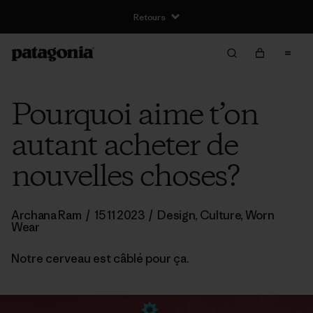
Retours
Pourquoi aime t’on
autant acheter de
nouvelles choses?
Archana Ram
/
15 11 2023
/
Design
,
Culture
,
Worn
Wear
Notre cerveau est câblé pour ça.