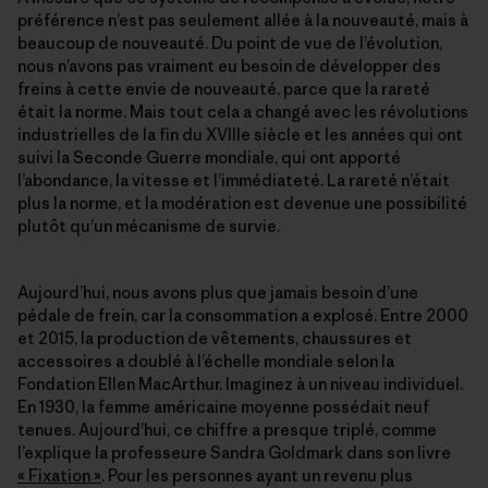
préférence n’est pas seulement allée à la nouveauté, mais à
beaucoup de nouveauté. Du point de vue de l’évolution,
nous n’avons pas vraiment eu besoin de développer des
freins à cette envie de nouveauté, parce que la rareté
était la norme. Mais tout cela a changé avec les révolutions
industrielles de la fin du XVIIIe siècle et les années qui ont
suivi la Seconde Guerre mondiale, qui ont apporté
l’abondance, la vitesse et l’immédiateté. La rareté n’était
plus la norme, et la modération est devenue une possibilité
plutôt qu’un mécanisme de survie.
Aujourd’hui, nous avons plus que jamais besoin d’une
pédale de frein, car la consommation a explosé. Entre 2000
et 2015, la production de vêtements, chaussures et
accessoires a doublé à l’échelle mondiale selon la
Fondation Ellen MacArthur. Imaginez à un niveau individuel.
En 1930, la femme américaine moyenne possédait neuf
tenues. Aujourd’hui, ce chiffre a presque triplé, comme
l’explique la professeure Sandra Goldmark dans son livre
« Fixation »
. Pour les personnes ayant un revenu plus