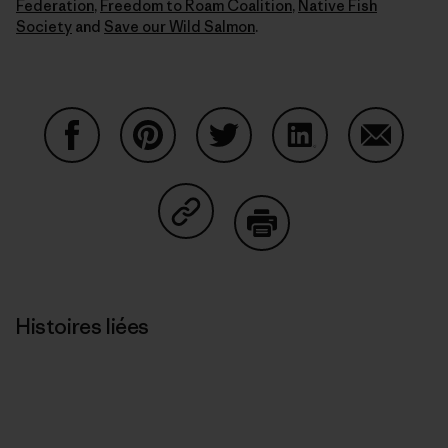
Federation
,
Freedom to Roam Coalition
,
Native Fish
Society
and
Save our Wild Salmon
.
Partager sur Facebook
Partager sur Pinterest
Partager sur Twitter
Partager sur Linke
Partager 
Partager sur Copy Link
Imprimer
Histoires liées