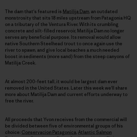
The dam that's featured is
Matilija Dam
, an outdated
monstrosity that sits 18 miles upstream from Patagonia HQ
on a tributary of the Ventura River. With its crumbling
concrete and silt-filled reservoir, Matilija Dam no longer
serves any beneficial purpose. Its removal would allow
native Southern Steelhead trout to once again use the
river to spawn, and give local beaches a much needed
boost in sediments (more sand) from the steep canyons of
Matilija Creek.
At almost 200-feet tall, it would be largest dam ever
removed in the United States. Later this week we'll share
more about Matilija Dam and current efforts underway to
free the river.
All proceeds that Yvon receives from the commercial will
be divided between five of environmental groups of his
choice:
Conservacion Patagonica
,
Atlantic Salmon