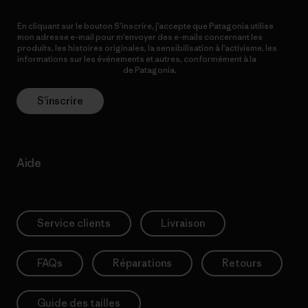
En cliquant sur le bouton S’inscrire, j’accepte que Patagonia utilise
mon adresse e-mail pour m’envoyer des e-mails concernant les
produits, les histoires originales, la sensibilisation à l’activisme, les
informations sur les événements et autres, conformément à la
Politique de confidentialité
de Patagonia.
S’inscrire
Aide
Service clients
Livraison
FAQs
Réparations
Retours
Guide des tailles