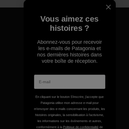
Vous aimez ces
histoires ?
Nous garantissons tous les
Abonnez-vous pour recevoir
produits que nous
les e-mails de Patagonia et
fabriquons.
nos dernières histoires dans
votre boîte de réception.
Voir la Garantie Ironclad
En cliquant sur le bouton S’inscrire, j'accepte que
Nous assumons la
Patagonia utilise mon adresse e-mail pour
responsabilité de notre
m'envoyer des e-mails concernant les produits, les
histoires originales, la sensibilisation à l'activisme,
impact.
les informations sur les événements et autres,
conformément à la
Politique de confidentialité
de