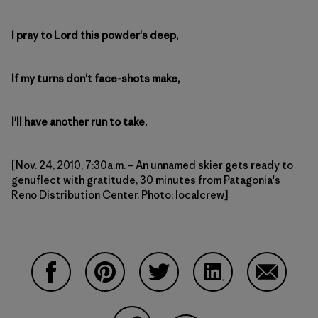
I pray to Lord this powder's deep,
If my turns don't face-shots make,
I'll have another run to take.
[Nov. 24, 2010, 7:30a.m. – An unnamed skier gets ready to
genuflect with gratitude, 30 minutes from Patagonia's
Reno Distribution Center. Photo: localcrew]
Partager sur Facebook
Partager sur Pinterest
Partager sur Twitter
Partager sur Linke
Partager 