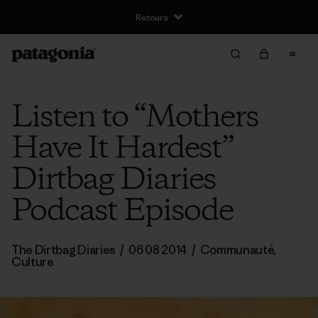
Retours
Listen to “Mothers
Have It Hardest”
Dirtbag Diaries
Podcast Episode
The Dirtbag Diaries
/
06 08 2014
/
Communauté
,
Culture