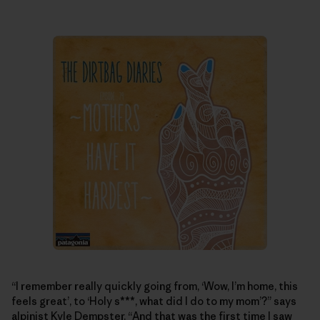
“I remember really quickly going from, ‘Wow, I’m home, this
feels great’, to ‘Holy s***, what did I do to my mom’?” says
alpinist Kyle Dempster. “And that was the first time I saw