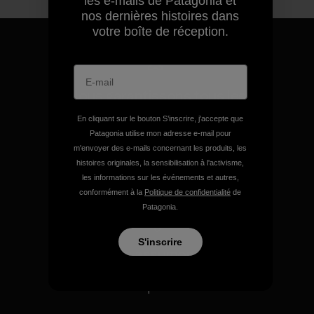
les e-mails de Patagonia et
nos dernières histoires dans
votre boîte de réception.
Nous garantissons tous les
produits que nous
En cliquant sur le bouton S’inscrire, j'accepte que
fabriquons.
Patagonia utilise mon adresse e-mail pour
m'envoyer des e-mails concernant les produits, les
histoires originales, la sensibilisation à l'activisme,
Voir la Garantie Ironclad
les informations sur les événements et autres,
conformément à la
Politique de confidentialité
de
Patagonia.
S'inscrire
Nous assumons la
responsabilité de notre
impact.