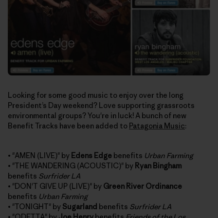
Looking for some good music to enjoy over the long
President’s Day weekend? Love supporting grassroots
environmental groups? You're in luck! A bunch of new
Benefit Tracks have been added to
Patagonia Music
:
• "AMEN (LIVE)" by
Edens Edge
benefits
Urban Farming
• "THE WANDERING (ACOUSTIC)" by
Ryan Bingham
benefits
Surfrider LA
• "DON'T GIVE UP (LIVE)" by
Green River Ordinance
benefits
Urban Farming
• "TONIGHT" by
Sugarland
benefits
Surfrider LA
• "ODETTA" by
Joe Henry
benefits
Friends of the Los