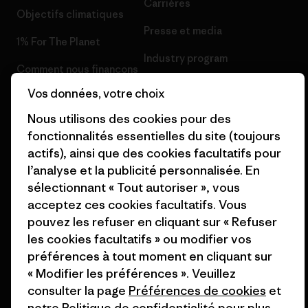
Carrières
Objectifs climatiques
Presse et media
1% For The Planet
Industry program
Comment nous finançons
Programme d’affiliation
Vos données, votre choix
Cartes cadeaux
Patagonia Suisse Plan du site
Nous utilisons des cookies pour des
Nos magasins
fonctionnalités essentielles du site (toujours
actifs), ainsi que des cookies facultatifs pour
l’analyse et la publicité personnalisée. En
sélectionnant « Tout autoriser », vous
acceptez ces cookies facultatifs. Vous
© 2026 Patagonia, Inc. All Rights Reserved.
pouvez les refuser en cliquant sur « Refuser
les cookies facultatifs » ou modifier vos
préférences à tout moment en cliquant sur
« Modifier les préférences ». Veuillez
français
consulter la page
Préférences de cookies
et
notre
Politique de confidentialité
pour plus