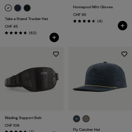
Homepool Mitt Gloves
CHF 65
Take a Stand Trucker Hat
Avis
(4
)
Évaluation: 4.5 / 5
CHF 45
Avis
(62
)
Évaluation: 4.6 / 5
Wading Support Belt
CHF 109
Fly Catcher Hat
Avis
(7
)