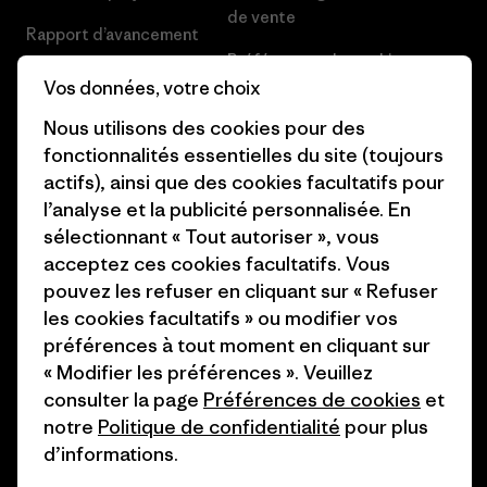
de vente
Rapport d’avancement
Préférences de cookie
Business Unusual
Vos données, votre choix
Carrières
Objectifs climatiques
Nous utilisons des cookies pour des
Presse et media
fonctionnalités essentielles du site (toujours
1% For The Planet
actifs), ainsi que des cookies facultatifs pour
Industry program
l’analyse et la publicité personnalisée. En
Comment nous finançons
Programme d’affiliation
sélectionnant « Tout autoriser », vous
Cartes cadeaux
acceptez ces cookies facultatifs. Vous
Patagonia Suisse Plan du site
pouvez les refuser en cliquant sur « Refuser
Nos magasins
les cookies facultatifs » ou modifier vos
préférences à tout moment en cliquant sur
« Modifier les préférences ». Veuillez
consulter la page
Préférences de cookies
et
notre
Politique de confidentialité
pour plus
© 2026 Patagonia, Inc. All Rights Reserved.
d’informations.