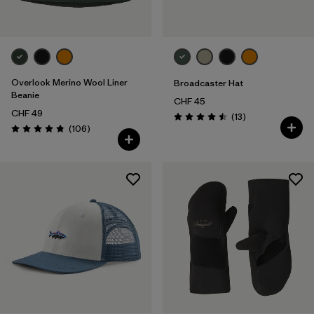
Overlook Merino Wool Liner
Broadcaster Hat
Beanie
CHF 45
CHF 49
Avis
(13
)
Évaluation: 4.5 / 5
Avis
(106
)
Évaluation: 4.8 / 5