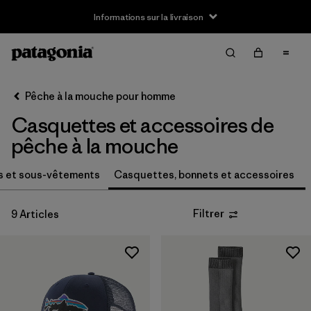
Informations sur la livraison
Filter & Sort
Effacer tout
Trier par
Pêche à la mouche pour homme
Filtrer par
Taille
Casquettes et accessoires de
S
(3)
pêche à la mouche
S/M
(1)
s et sous-vêtements
Casquettes, bonnets et accessoires
M
(3)
Filtrer
9 Articles
L
(3)
L/XL
(1)
XL
(2)