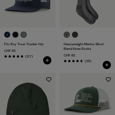
Taille Unique
(5)
Filtrer par
Prix
Filtrer par
Coupe
Fitz Roy Trout Trucker Hat
Heavyweight Merino Wool-
Blend Knee Socks
CHF 45
CHF 45
Avis
(127
)
Évaluation: 4.8 / 5
Avis
(29
)
Évaluation: 4.6 / 5