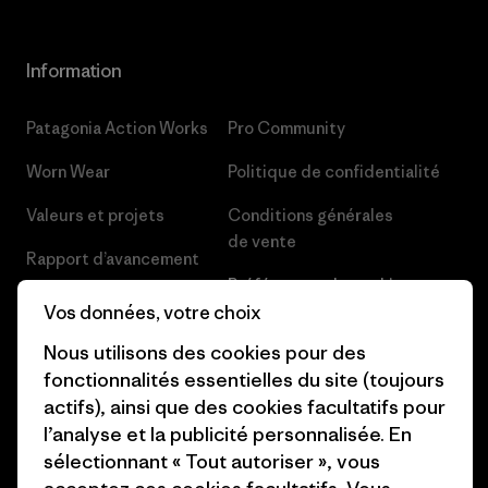
Information
Patagonia Action Works
Pro Community
Worn Wear
Politique de confidentialité
Valeurs et projets
Conditions générales
de vente
Rapport d’avancement
Préférences de cookie
Business Unusual
Vos données, votre choix
Carrières
Objectifs climatiques
Nous utilisons des cookies pour des
Presse et media
fonctionnalités essentielles du site (toujours
1% For The Planet
actifs), ainsi que des cookies facultatifs pour
Industry program
l’analyse et la publicité personnalisée. En
Comment nous finançons
Programme d’affiliation
sélectionnant « Tout autoriser », vous
Cartes cadeaux