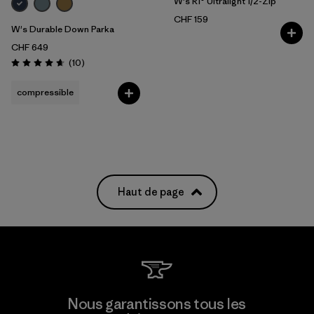
W's R1® Ultralight 1/2-Zip
CHF 159
W's Durable Down Parka
CHF 649
Avis
(10
)
Évaluation: 4.7 / 5
compressible
Haut de page
Nous garantissons tous les