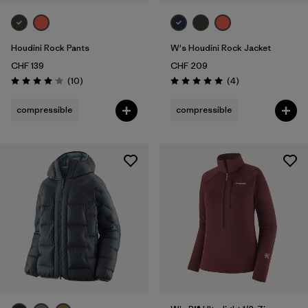
Temps
Houdini Rock Pants
W's Houdini Rock Jacket
CHF 139
CHF 209
Avis
Avis
(10
)
(4
)
Évaluation: 4.1 / 5
Évaluation: 5.0 / 5
compressible
compressible