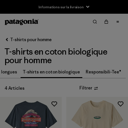
Informations sur la livraison
Filter & Sort
Effacer tout
Trier par
T-shirts pour homme
Filtrer par
Taille
T-shirts en coton biologique
XS
(1)
pour homme
S
(4)
 longues
T-shirts en coton biologique
Responsibili-Tee®
M
(4)
Filtrer
4 Articles
L
(4)
XL
(4)
XXL
(4)