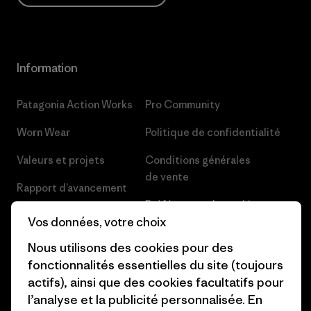
Information
Patagonia Action Works
Pro Community
Worn Wear
Politique de confidentialité
Valeurs et projets
Conditions générales
de vente
Rapport d’avancement
Préférences de cookie
Business Unusual
Vos données, votre choix
Carrières
Objectifs climatiques
Nous utilisons des cookies pour des
Presse et media
fonctionnalités essentielles du site (toujours
1% For The Planet
actifs), ainsi que des cookies facultatifs pour
Industry program
l’analyse et la publicité personnalisée. En
Comment nous finançons