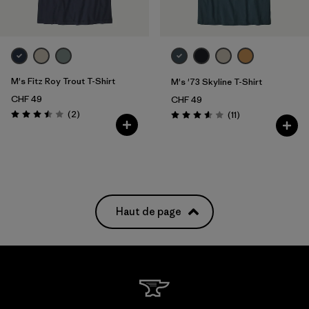
M's Fitz Roy Trout T-Shirt
M's '73 Skyline T-Shirt
CHF 49
CHF 49
Avis
(2
)
Avis
(11
)
Évaluation: 3.5 / 5
Évaluation: 3.5 / 5
Haut de page