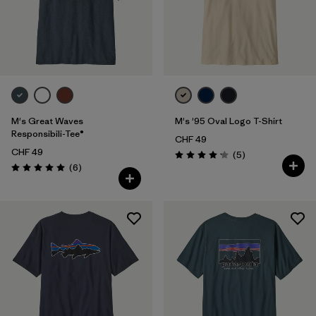
Filtrer par
Coupe
Filtrer par
Couleur
Filtrer par
Prix
M's Great Waves
M's '95 Oval Logo T-Shirt
Filtrer par
Caractéristiques
Responsibili-Tee®
CHF 49
CHF 49
Avis
(5
)
Évaluation: 4.2 / 5
Avis
Filtrer par
(6
)
Tissu
Évaluation: 5.0 / 5