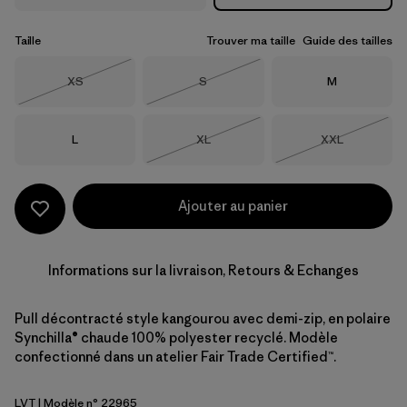
Taille
Trouver ma taille
Guide des tailles
Taille
Taille
Taille
XS
S
M
Épuisé
Épuisé
Taille
Taille
Taille
L
XL
XXL
Épuisé
Épuisé
Ajouter au panier
Informations sur la livraison, Retours & Echanges
Pull décontracté style kangourou avec demi-zip, en polaire
Synchilla® chaude 100% polyester recyclé. Modèle
confectionné dans un atelier Fair Trade Certified™.
LVT
| Modèle n° 22965
Light Violet