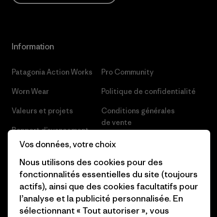
Information
Patagonia Action Works
Pro Community
Worn Wear
Politique de confidentialité
Valeurs et projets
Conditions générales
de vente
Rapport d’avancement
Préférences de cookie
Vos données, votre choix
Business Unusual
Nous utilisons des cookies pour des
Carrières
Objectifs climatiques
fonctionnalités essentielles du site (toujours
Presse et media
actifs), ainsi que des cookies facultatifs pour
1% For The Planet
l’analyse et la publicité personnalisée. En
Industry program
Comment nous finançons
sélectionnant « Tout autoriser », vous