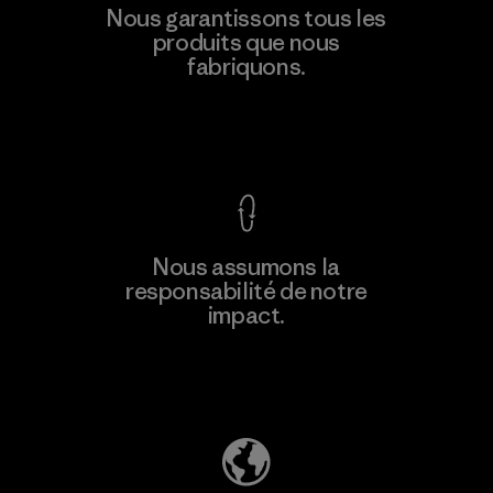
Supertex El Salvador
Nous garantissons tous les
produits que nous
Factory
M
fabriquons.
Voir la Garantie Ironclad
En savoir
Nous assumons la
plus
responsabilité de notre
impact.
Découvrez notre empreinte carbone