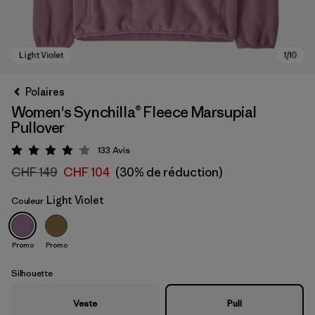
Polaires
Women's Synchilla® Fleece Marsupial
Pullover
133
Avis
Évaluation: 4.1 / 5
CHF 149
CHF 104
(30% de réduction)
Light Violet
Couleur
Light Violet
Promo
Promo
Silhouette
Veste
Pull