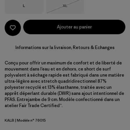
Taille
Taille
L
XL
Épuisé
Ajouter au panier
Informations sur la livraison, Retours & Echanges
Conçu pour offrir un maximum de confort et de liberté de
mouvement dans l’eau et en dehors, ce short de surf
polyvalent à séchage rapide est fabriqué dans une matière
ultra-légère avec stretch quadridirectionnel 87%
polyester recyclé et 13% élasthanne, traitée avec un
apprêt déperlant durable (DWR) sans ajout intentionnel de
PFAS. Entrejambe de 9 cm. Modèle confectionné dans un
atelier Fair Trade Certified™.
KALB
| Modèle n° 76015
Kaleido: Black