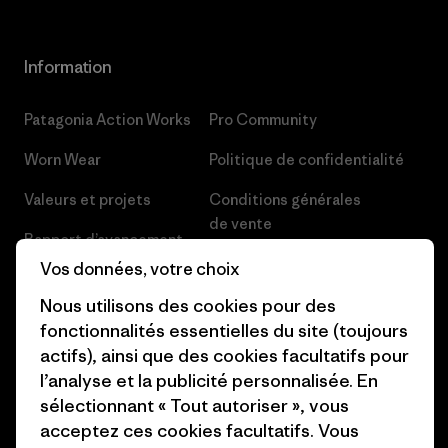
Information
Patagonia Action Works
Pro Community
Worn Wear
Politique de confidentialité
Valeurs et projets
Conditions générales
de vente
Rapport d’avancement
Préférences de cookie
Vos données, votre choix
Business Unusual
Nous utilisons des cookies pour des
Carrières
Objectifs climatiques
fonctionnalités essentielles du site (toujours
Presse et media
actifs), ainsi que des cookies facultatifs pour
1% For The Planet
l’analyse et la publicité personnalisée. En
Industry program
Comment nous finançons
sélectionnant « Tout autoriser », vous
Programme d’affiliation
acceptez ces cookies facultatifs. Vous
Cartes cadeaux