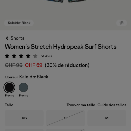
Shorts
Women's Stretch Hydropeak Surf Shorts
51
Avis
Évaluation: 4.1 / 5
CHF 99
CHF 69
(30% de réduction)
Kaleido: Black
Couleur
Kaleido: Black
Promo
Promo
Taille
Trouver ma taille
Guide des tailles
Taille
Taille
Taille
XS
S
M
Épuisé