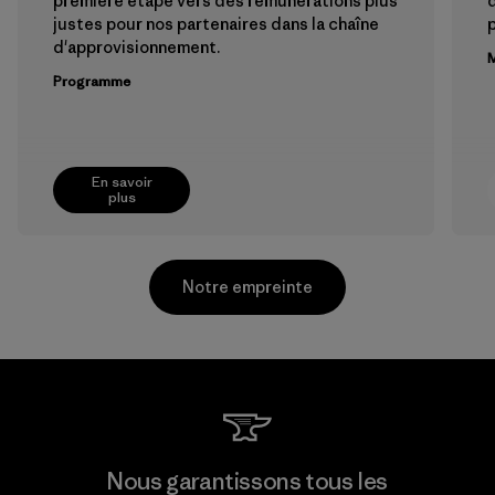
première étape vers des rémunérations plus
justes pour nos partenaires dans la chaîne
p
d'approvisionnement.
M
Programme
En savoir
plus
Notre empreinte
Toyota Tsusho
Nous garantissons tous les