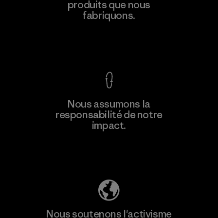
produits que nous
Material-supplier
F
fabriquons.
Voir la Garantie Ironclad
En savoir
Nous assumons la
plus
responsabilité de notre
impact.
Découvrez notre empreinte carbone
Nous soutenons l'activisme