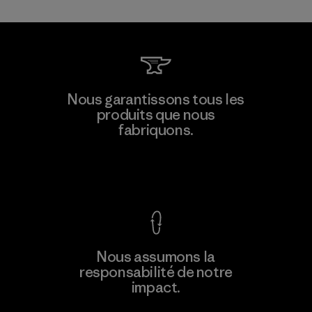
Supertex S.A.
Nous garantissons tous les
produits que nous
Factory
M
fabriquons.
Voir la Garantie Ironclad
En savoir
Nous assumons la
plus
responsabilité de notre
impact.