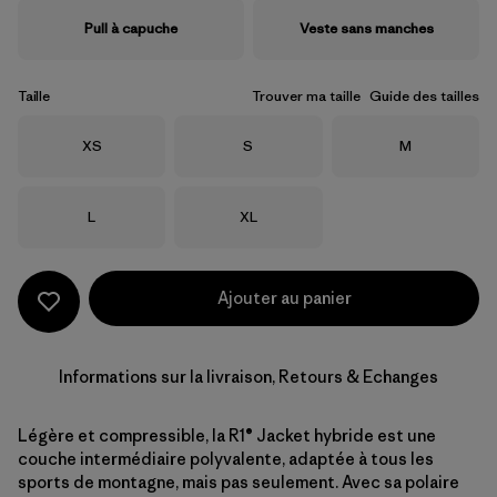
Pull à capuche
Veste sans manches
Taille
Trouver ma taille
Guide des tailles
Taille
Taille
Taille
XS
S
M
Taille
Taille
L
XL
Ajouter au panier
Informations sur la livraison, Retours & Echanges
Légère et compressible, la R1® Jacket hybride est une
couche intermédiaire polyvalente, adaptée à tous les
sports de montagne, mais pas seulement. Avec sa polaire