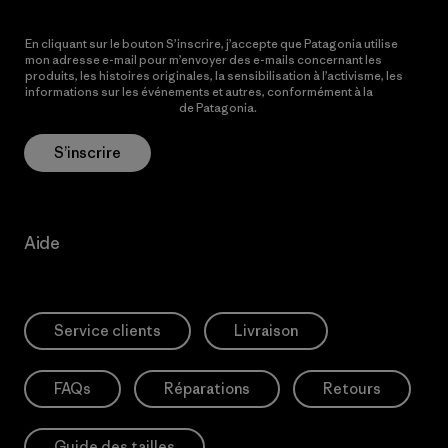
En cliquant sur le bouton S’inscrire, j’accepte que Patagonia utilise
mon adresse e-mail pour m’envoyer des e-mails concernant les
produits, les histoires originales, la sensibilisation à l’activisme, les
informations sur les événements et autres, conformément à la
Politique de confidentialité
de Patagonia.
S’inscrire
Aide
Service clients
Livraison
FAQs
Réparations
Retours
Guide des tailles