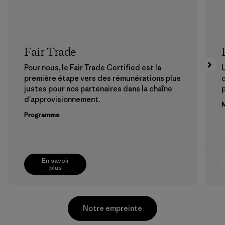
Fair Trade
Pour nous, le Fair Trade Certified est la
L
première étape vers des rémunérations plus
justes pour nos partenaires dans la chaîne
p
d'approvisionnement.
M
Programme
En savoir
plus
Notre empreinte