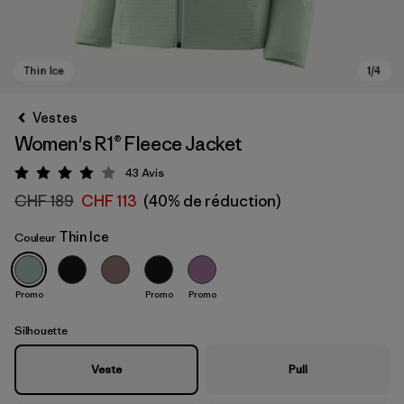
Vestes
Women's R1® Fleece Jacket
43
Avis
Évaluation: 4 / 5
CHF 189
CHF 113
(40% de réduction)
Thin Ice
Couleur
Thin Ice
Promo
Promo
Promo
Silhouette
Veste
Pull