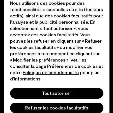
Nous utilisons des cookies pour des
Carrières
Objectifs climatiques
fonctionnalités essentielles du site (toujours
Presse et media
actifs), ainsi que des cookies facultatifs pour
1% For The Planet
l’analyse et la publicité personnalisée. En
Industry program
Comment nous finançons
sélectionnant « Tout autoriser », vous
Programme d’affiliation
acceptez ces cookies facultatifs. Vous
Cartes cadeaux
pouvez les refuser en cliquant sur « Refuser
Patagonia Suisse Plan du site
les cookies facultatifs » ou modifier vos
Nos magasins
préférences à tout moment en cliquant sur
« Modifier les préférences ». Veuillez
consulter la page
Préférences de cookies
et
notre
Politique de confidentialité
pour plus
d’informations.
© 2026 Patagonia, Inc. All Rights Reserved.
Tout autoriser
français
Refuser les cookies facultatifs