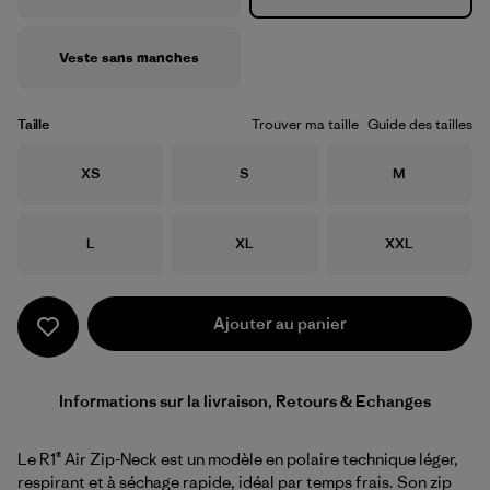
Veste sans manches
Taille
Trouver ma taille
Guide des tailles
Taille
Taille
Taille
XS
S
M
Taille
Taille
Taille
L
XL
XXL
Ajouter au panier
Informations sur la livraison, Retours & Echanges
Le R1® Air Zip-Neck est un modèle en polaire technique léger,
respirant et à séchage rapide, idéal par temps frais. Son zip