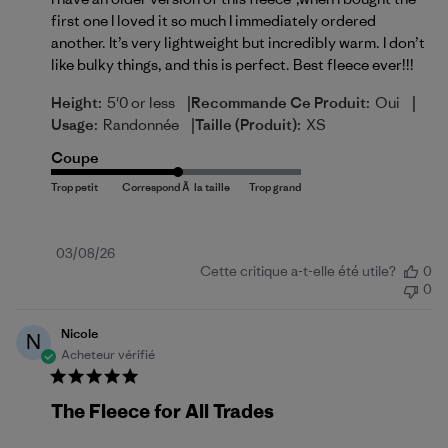
first one I loved it so much I immediately ordered
another. It’s very lightweight but incredibly warm. I don’t
like bulky things, and this is perfect. Best fleece ever!!!
|
|
Height:
5'0 or less
Recommande Ce Produit:
Oui
|
Usage:
Randonnée
Taille (produit):
XS
Coupe
Date
03/08/26
Cette critique a-t-elle été utile?
0
de
0
publication
Nicole
N
Acheteur vérifié
The Fleece for All Trades