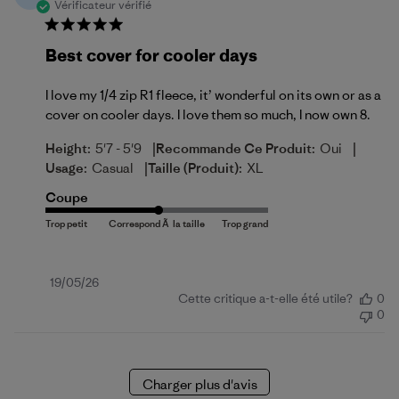
Vérificateur vérifié
Best cover for cooler days
I love my 1/4 zip R1 fleece, it’ wonderful on its own or as a
cover on cooler days. I love them so much, I now own 8.
|
|
Height:
5'7 - 5'9
Recommande Ce Produit:
Oui
|
Usage:
Casual
Taille (produit):
XL
Coupe
Date
19/05/26
Cette critique a-t-elle été utile?
0
de
0
publication
Charger plus d'avis