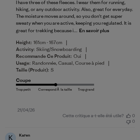
I have three of these fleeces. I wear them for running,
hiking, or any outdoor activity. Also, great for everyday.
The moisture moves around, so you don't get super
sweaty when you are active, keeping you regulated. It is
great for trekking because i...
En savoir plus
|
Height:
161cm - 167cm
|
Activity:
Skiing/Snowboarding
|
Recommande Ce Produit:
Oui
|
Usage:
Randonnée, Casual, Course à pied
Taille (produit):
S
Coupe
Date
21/04/26
Cette critique a-t-elle été utile?
0
de
0
publication
Karen
K