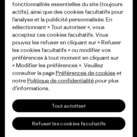
Presse et media
fonctionnalités essentielles du site (toujours
1% For The Planet
actifs), ainsi que des cookies facultatifs pour
Industry program
l’analyse et la publicité personnalisée. En
Comment nous finançons
sélectionnant « Tout autoriser », vous
Programme d’affiliation
Cartes cadeaux
acceptez ces cookies facultatifs. Vous
Patagonia Suisse Plan du site
pouvez les refuser en cliquant sur « Refuser
Nos magasins
les cookies facultatifs » ou modifier vos
préférences à tout moment en cliquant sur
« Modifier les préférences ». Veuillez
consulter la page
Préférences de cookies
et
notre
Politique de confidentialité
pour plus
© 2026 Patagonia, Inc. All Rights Reserved.
d’informations.
Tout autoriser
français
Refuser les cookies facultatifs