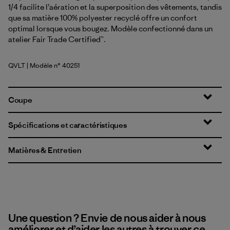
1/4 facilite l’aération et la superposition des vêtements, tandis
que sa matière 100% polyester recyclé offre un confort
optimal lorsque vous bougez. Modèle confectionné dans un
atelier Fair Trade Certified™.
QVLT
| Modèle n° 40251
Quiet Violet
Coupe
Spécifications et caractéristiques
Matières & Entretien
Une question ? Envie de nous aider à nous
améliorer et d’aider les autres à trouver ce