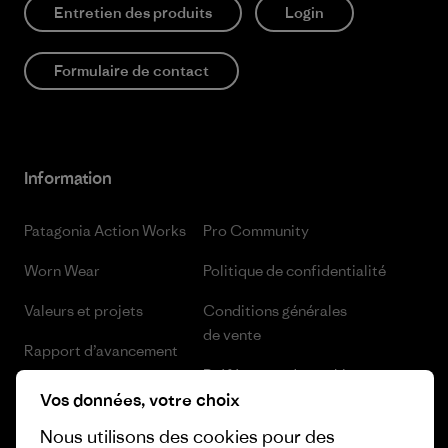
Entretien des produits
Login
Formulaire de contact
Information
Patagonia Action Works
Pro Community
Worn Wear
Politique de confidentialité
Valeurs et projets
Conditions générales
de vente
Rapport d’avancement
Préférences de cookie
Business Unusual
Vos données, votre choix
Carrières
Objectifs climatiques
Nous utilisons des cookies pour des