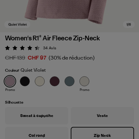
Women's R1® Air Fleece Zip-Neck
34
Avis
Évaluation: 4.4 / 5
CHF 139
CHF 97
(30% de réduction)
Quiet Violet
Couleur
Promo
Promo
Quiet Violet
Silhouette
Sweat à capuche
Veste
Col rond
Zip Neck