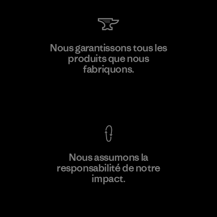
Kingwhale Industries Corp.
Nous garantissons tous les
produits que nous
Material-supplier
F
fabriquons.
Voir la Garantie Ironclad
En savoir
Nous assumons la
plus
responsabilité de notre
impact.
Découvrez notre empreinte carbone