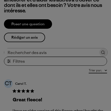
dont ils et elles ont besoin ? Votre avis nous
intéresse.
Poser une question
Rédiger un avis
Rechercher des avis
Filtres
Trier par
:
CT
Carol T.
Great fleece!
I have an older version of this fleece-,when I bought the