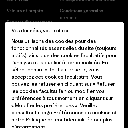
Valeurs et projets
Conditions générales
de vente
Rapport d’avancement
Préférences de cookie
Vos données, votre choix
Business Unusual
Nous utilisons des cookies pour des
Carrières
Objectifs climatiques
fonctionnalités essentielles du site (toujours
Presse et media
actifs), ainsi que des cookies facultatifs pour
1% For The Planet
l’analyse et la publicité personnalisée. En
Industry program
Comment nous finançons
sélectionnant « Tout autoriser », vous
Programme d’affiliation
acceptez ces cookies facultatifs. Vous
Cartes cadeaux
pouvez les refuser en cliquant sur « Refuser
Patagonia Suisse Plan du site
les cookies facultatifs » ou modifier vos
Nos magasins
préférences à tout moment en cliquant sur
« Modifier les préférences ». Veuillez
consulter la page
Préférences de cookies
et
notre
Politique de confidentialité
pour plus
d’informations.
© 2026 Patagonia, Inc. All Rights Reserved.