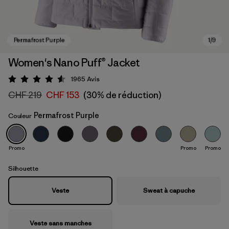
Women's Nano Puff® Jacket
1965
Avis
Évaluation: 4.6 / 5
CHF 219
CHF 153
(30% de réduction)
Permafrost Purple
Couleur
Promo
Promo
Promo
Permafrost Purple
Silhouette
Veste
Sweat à capuche
Veste sans manches