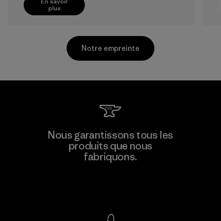
En savoir
plus
Notre empreinte
Kwang Viet Garment Co., Ltd
Nous garantissons tous les
produits que nous
Factory
M
fabriquons.
Voir la Garantie Ironclad