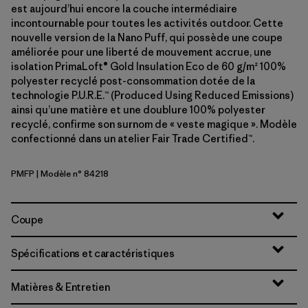
est aujourd’hui encore la couche intermédiaire
incontournable pour toutes les activités outdoor. Cette
nouvelle version de la Nano Puff, qui possède une coupe
améliorée pour une liberté de mouvement accrue, une
isolation PrimaLoft® Gold Insulation Eco de 60 g/m² 100%
polyester recyclé post-consommation dotée de la
technologie P.U.R.E.™ (Produced Using Reduced Emissions)
ainsi qu’une matière et une doublure 100% polyester
recyclé, confirme son surnom de « veste magique ». Modèle
confectionné dans un atelier Fair Trade Certified™.
PMFP
| Modèle n° 84218
Permafrost Purple
Coupe
Spécifications et caractéristiques
Matières & Entretien