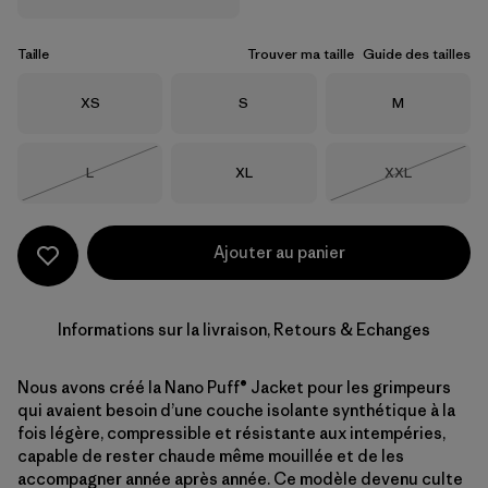
Taille
Trouver ma taille
Guide des tailles
Taille
Taille
Taille
XS
S
M
Taille
Taille
Taille
L
XL
XXL
Épuisé
Épuisé
Ajouter au panier
Informations sur la livraison, Retours & Echanges
Nous avons créé la Nano Puff® Jacket pour les grimpeurs
qui avaient besoin d’une couche isolante synthétique à la
fois légère, compressible et résistante aux intempéries,
capable de rester chaude même mouillée et de les
accompagner année après année. Ce modèle devenu culte