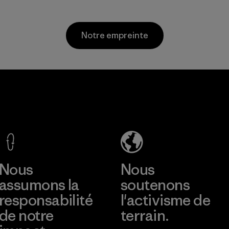
extérieur.
dérivées du
pétrole.
Matières
Matières
Notre empreinte
Toray
Youngone
International
Namdinh
, Inc.
Co., Ltd.
Material-supplier
Factory
En savoir plus
En savoir plus
Nous
Nous
assumons la
soutenons
responsabilité
l'activisme de
de notre
terrain.