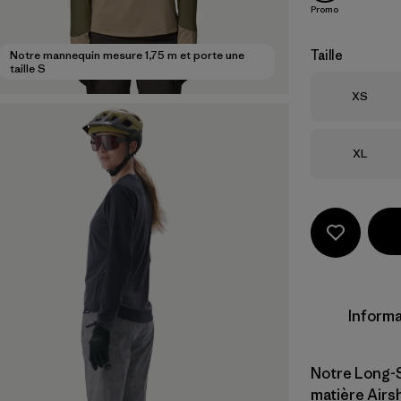
Promo
Taille
Notre mannequin mesure 1,75 m et porte une
taille S
Taille
XS
Taille
XL
Informa
Notre Long-S
matière Airsh