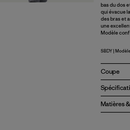
bas du dos e
qui évacue la
des bras et 
une excellent
Modèle confe
SBDY
| Modèl
Seabird G
Coupe
Spécificat
Matières &