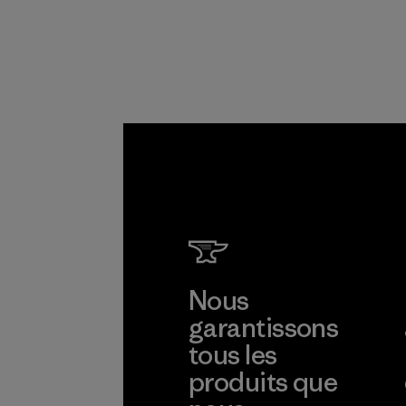
justes pour nos
partenaires dans la
chaîne
d'approvisionneme
nt.
Programme
Nous
garantissons
tous les
produits que