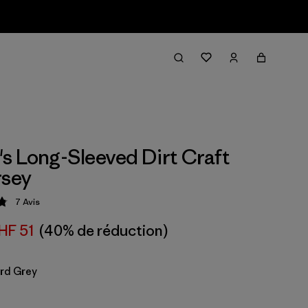
 Long-Sleeved Dirt Craft
rsey
7
Avis
tion: 4.9 / 5
HF 51
(40% de réduction)
rd Grey