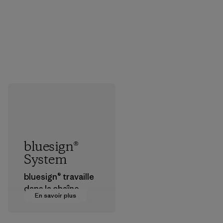
bluesign®
System
bluesign® travaille
dans la chaîne
En savoir plus
d’approvisionneme
nt textile pour