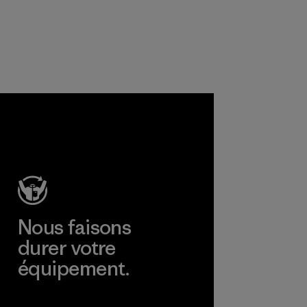
certifier que les
produits
chimiques, les
procédés, les
matières et les
produits sont sûrs
pour
l'environnement,
les ouvriers et les
consommateurs.
Programme
Nous faisons
durer votre
équipement.