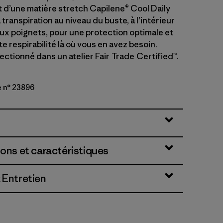
t d’une matière stretch Capilene® Cool Daily
 transpiration au niveau du buste, à l’intérieur
aux poignets, pour une protection optimale et
e respirabilité là où vous en avez besoin.
ctionné dans un atelier Fair Trade Certified™.
e n° 23896
rey
ions et caractéristiques
 Entretien