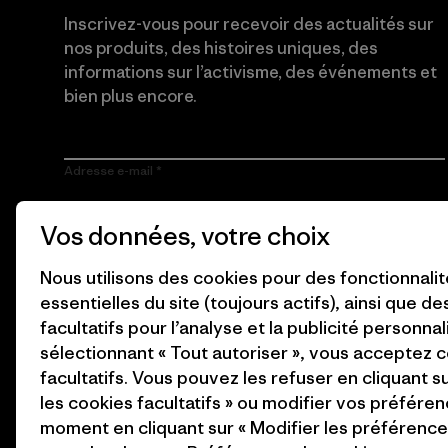
Inscrivez-vous pour recevoir des actualités sur
nos produits, des histoires uniques, des
informations sur l’activisme, des événements et
bien plus encore.
Adresse e-mail
En cliquant sur le bouton S’inscrire, j’accepte que Patagonia
Vos données, votre choix
utilise mon adresse e-mail pour m’envoyer des e-mails
concernant les produits, les histoires originales, la
sensibilisation à l’activisme, les informations sur les événements
Nous utilisons des cookies pour des fonctionnali
et autres, conformément à la
Politique de confidentialité
de
essentielles du site (toujours actifs), ainsi que d
Patagonia.
facultatifs pour l’analyse et la publicité personnal
S’inscrire
sélectionnant « Tout autoriser », vous acceptez 
facultatifs. Vous pouvez les refuser en cliquant s
les cookies facultatifs » ou modifier vos préféren
moment en cliquant sur « Modifier les préférences