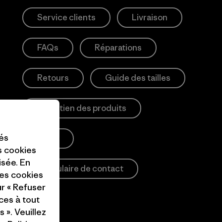
Service clients
Livraison
FAQs
Réparations
Retours
Guide des tailles
Entretien des produits
tés
Login
es cookies
isée. En
Formulaire de contact
ces cookies
ur « Refuser
ces à tout
 ». Veuillez