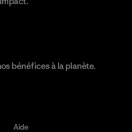
impact.
Consulter Patagonia
Action Works
Découvrez notre
empreinte carbone
os bénéfices à la planète.
Aide