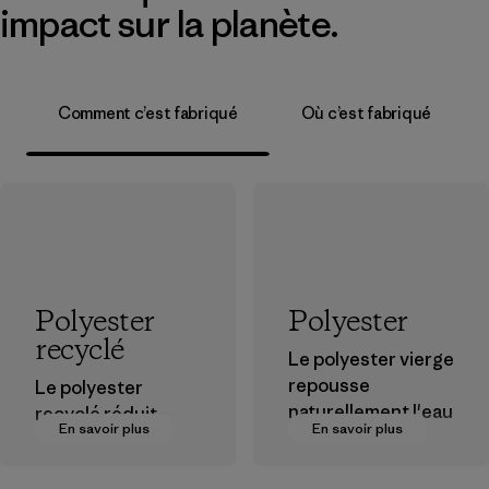
impact sur la planète.
Comment c’est fabriqué
Où c’est fabriqué
Polyester
Polyester
recyclé
Le polyester vierge
repousse
Le polyester
naturellement l'eau
recyclé réduit
En savoir plus
En savoir plus
et est très
notre dépendance
performant en
aux matières