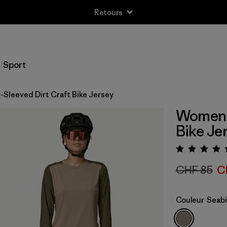
Retours
Sport
Sleeved Dirt Craft Bike Jersey
Women's
Bike Je
Évalua
CHF 85
C
Couleur
Seabi