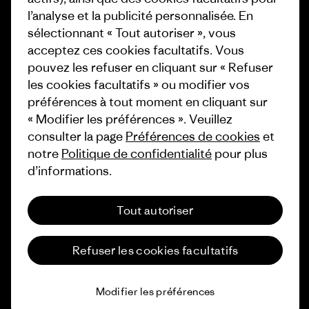
1% For The Planet
l’analyse et la publicité personnalisée. En
Industry program
Comment nous finançons
sélectionnant « Tout autoriser », vous
Programme d’affiliation
acceptez ces cookies facultatifs. Vous
Cartes cadeaux
pouvez les refuser en cliquant sur « Refuser
Patagonia Suisse Plan du site
les cookies facultatifs » ou modifier vos
Nos magasins
préférences à tout moment en cliquant sur
« Modifier les préférences ». Veuillez
consulter la page
Préférences de cookies
et
notre
Politique de confidentialité
pour plus
d’informations.
© 2026 Patagonia, Inc. All Rights Reserved.
Tout autoriser
français
Refuser les cookies facultatifs
Modifier les préférences