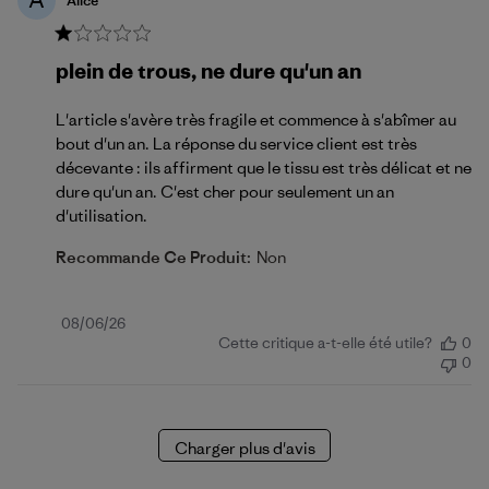
Alice
plein de trous, ne dure qu'un an
L'article s'avère très fragile et commence à s'abîmer au
bout d'un an. La réponse du service client est très
décevante : ils affirment que le tissu est très délicat et ne
dure qu'un an. C'est cher pour seulement un an
d'utilisation.
Recommande Ce Produit:
Non
Date
08/06/26
Cette critique a-t-elle été utile?
0
de
0
publication
Charger plus d'avis