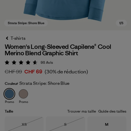
T-shirts
Women's Long-Sleeved Capilene® Cool
Merino Blend Graphic Shirt
98
Avis
Évaluation: 4.6 / 5
CHF 99
CHF 69
(30% de réduction)
Strata Stripe: Shore Blue
Couleur
Strata Stripe: Shore Blue
Promo
Promo
Taille
Trouver ma taille
Guide des tailles
Taille
Taille
Taille
XS
S
M
Épuisé
Épuisé