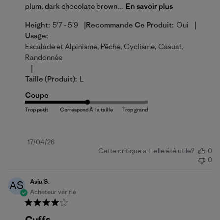
plum, dark chocolate brown...
En savoir plus
|
|
Height:
5'7 - 5'9
Recommande Ce Produit:
Oui
Usage:
Escalade et Alpinisme, Pêche, Cyclisme, Casual,
Randonnée
|
Taille (produit):
L
Coupe
Date
17/04/26
Cette critique a-t-elle été utile?
0
de
0
publication
Asia S.
AS
Acheteur vérifié
Cuffs