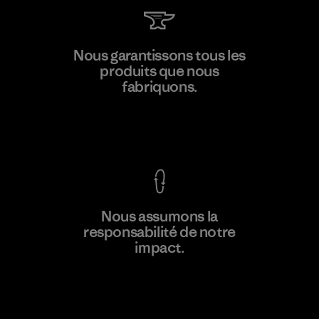
MAS Active (Pvt) Ltd. - Asialine
Nous garantissons tous les
produits que nous
Factory
fabriquons.
Voir la Garantie Ironclad
En savoir
Nous assumons la
plus
responsabilité de notre
impact.
Découvrez notre empreinte carbone