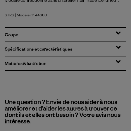
Modèle confectionné dans un atelier Fair Trade Certified™.
STRS
| Modèle n° 44600
Strata Stripe: Shore Blue
Coupe
Spécifications et caractéristiques
Matières & Entretien
Une question ? Envie de nous aider à nous
améliorer et d’aider les autres à trouver ce
dont ils et elles ont besoin ? Votre avis nous
intéresse.