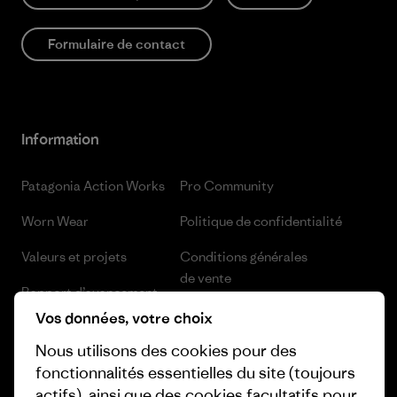
Formulaire de contact
Information
Patagonia Action Works
Pro Community
Worn Wear
Politique de confidentialité
Valeurs et projets
Conditions générales
de vente
Rapport d’avancement
Préférences de cookie
Vos données, votre choix
Business Unusual
Nous utilisons des cookies pour des
Carrières
Objectifs climatiques
fonctionnalités essentielles du site (toujours
Presse et media
actifs), ainsi que des cookies facultatifs pour