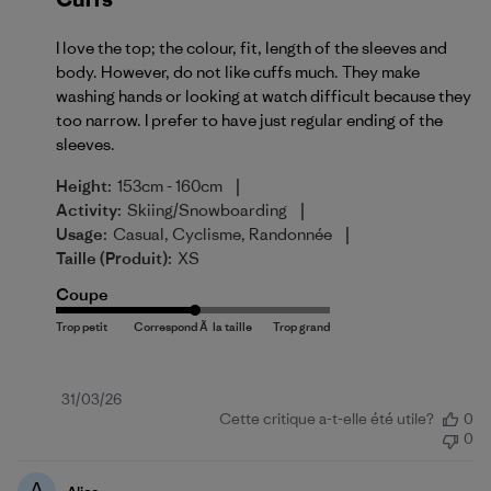
I love the top; the colour, fit, length of the sleeves and
body. However, do not like cuffs much. They make
washing hands or looking at watch difficult because they
too narrow. I prefer to have just regular ending of the
sleeves.
|
Height:
153cm - 160cm
|
Activity:
Skiing/Snowboarding
|
Usage:
Casual, Cyclisme, Randonnée
Taille (produit):
XS
Coupe
Date
31/03/26
Cette critique a-t-elle été utile?
0
de
0
publication
A