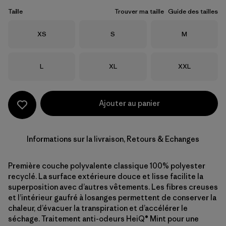
Taille
Trouver ma taille
Guide des tailles
Taille
Taille
Taille
XS
S
M
Taille
Taille
Taille
L
XL
XXL
Ajouter au panier
Informations sur la livraison, Retours & Echanges
Première couche polyvalente classique 100% polyester
recyclé. La surface extérieure douce et lisse facilite la
superposition avec d’autres vêtements. Les fibres creuses
et l’intérieur gaufré à losanges permettent de conserver la
chaleur, d’évacuer la transpiration et d’accélérer le
séchage. Traitement anti-odeurs HeiQ® Mint pour une