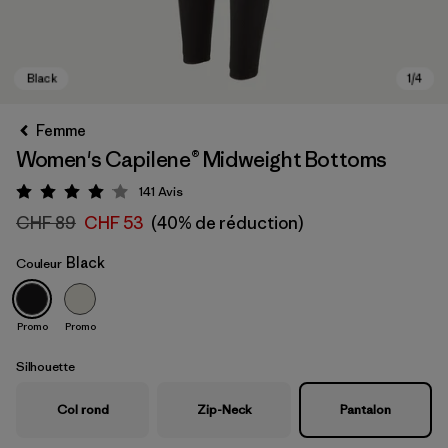
Femme
Women's Capilene® Midweight Bottoms
141
Avis
Évaluation: 4.1 / 5
CHF 89
CHF 53
(40% de réduction)
Black
Couleur
Black
Promo
Promo
Silhouette
Col rond
Zip-Neck
Pantalon