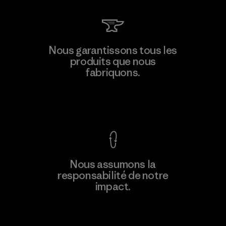
Kingwhale Industries Corp.
Nous garantissons tous les
produits que nous
Material-supplier
F
fabriquons.
Voir la Garantie Ironclad
En savoir
Nous assumons la
plus
responsabilité de notre
impact.
Découvrez notre empreinte carbone