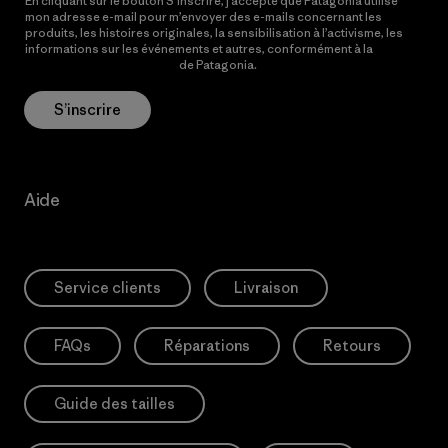
En cliquant sur le bouton S’inscrire, j’accepte que Patagonia utilise
mon adresse e-mail pour m’envoyer des e-mails concernant les
produits, les histoires originales, la sensibilisation à l’activisme, les
informations sur les événements et autres, conformément à la
Politique de confidentialité
de Patagonia.
S’inscrire
Aide
Service clients
Livraison
FAQs
Réparations
Retours
Guide des tailles