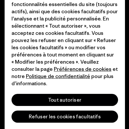
Presse et media
fonctionnalités essentielles du site (toujours
1% For The Planet
actifs), ainsi que des cookies facultatifs pour
Industry program
l’analyse et la publicité personnalisée. En
Comment nous finançons
sélectionnant « Tout autoriser », vous
Programme d’affiliation
Cartes cadeaux
acceptez ces cookies facultatifs. Vous
Patagonia Suisse Plan du site
pouvez les refuser en cliquant sur « Refuser
Nos magasins
les cookies facultatifs » ou modifier vos
préférences à tout moment en cliquant sur
« Modifier les préférences ». Veuillez
consulter la page
Préférences de cookies
et
notre
Politique de confidentialité
pour plus
© 2026 Patagonia, Inc. All Rights Reserved.
d’informations.
Tout autoriser
français
Refuser les cookies facultatifs