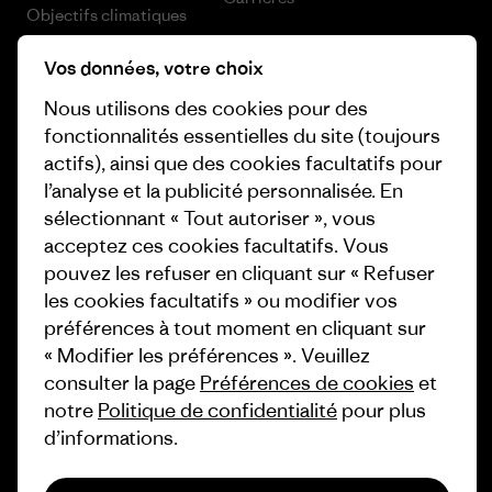
Objectifs climatiques
Presse et media
1% For The Planet
Vos données, votre choix
Industry program
Comment nous finançons
Nous utilisons des cookies pour des
Programme d’affiliation
fonctionnalités essentielles du site (toujours
Cartes cadeaux
actifs), ainsi que des cookies facultatifs pour
Patagonia Suisse Plan du site
l’analyse et la publicité personnalisée. En
Nos magasins
sélectionnant « Tout autoriser », vous
acceptez ces cookies facultatifs. Vous
pouvez les refuser en cliquant sur « Refuser
les cookies facultatifs » ou modifier vos
préférences à tout moment en cliquant sur
© 2026 Patagonia, Inc. All Rights Reserved.
« Modifier les préférences ». Veuillez
consulter la page
Préférences de cookies
et
notre
Politique de confidentialité
pour plus
français
d’informations.