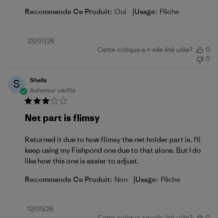
|
Recommande Ce Produit:
Oui
Usage:
Pêche
Date
23/07/26
Cette critique a-t-elle été utile?
0
de
0
publication
Shells
S
Acheteur vérifié
Net part is flimsy
Returned it due to how flimsy the net holder part is. I'll
keep using my Fishpond one due to that alone. But I do
like how this one is easier to adjust.
|
Recommande Ce Produit:
Non
Usage:
Pêche
Date
12/05/26
Cette critique a-t-elle été utile?
0