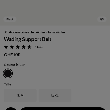
Accessoires de pêche à la mouche
Wading Support Belt
7
Avis
Évaluation: 4.6 / 5
CHF 109
Black
Couleur
Black
Taille
Taille
Taille
S/M
L/XL