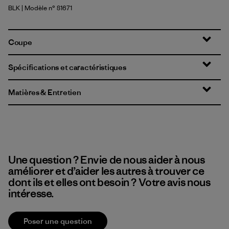
BLK
| Modèle n° 81671
Black
Coupe
Spécifications et caractéristiques
Matières & Entretien
Une question ? Envie de nous aider à nous
améliorer et d’aider les autres à trouver ce
dont ils et elles ont besoin ? Votre avis nous
intéresse.
Poser une question