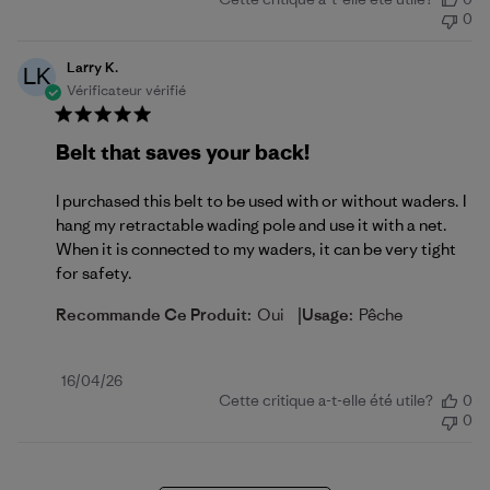
de
0
publication
Larry K.
LK
Vérificateur vérifié
Belt that saves your back!
I purchased this belt to be used with or without waders. I
hang my retractable wading pole and use it with a net.
When it is connected to my waders, it can be very tight
for safety.
|
Recommande Ce Produit:
Oui
Usage:
Pêche
Date
16/04/26
Cette critique a-t-elle été utile?
0
de
0
publication