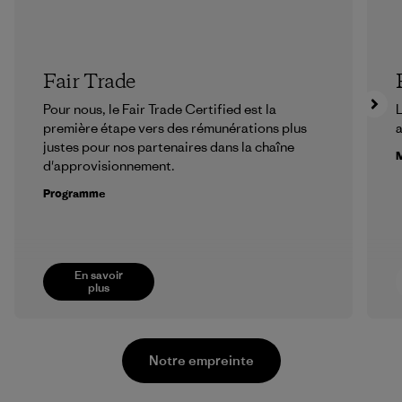
Fair Trade
Pour nous, le Fair Trade Certified est la
L
première étape vers des rémunérations plus
a
justes pour nos partenaires dans la chaîne
M
d'approvisionnement.
Programme
En savoir
plus
Notre empreinte