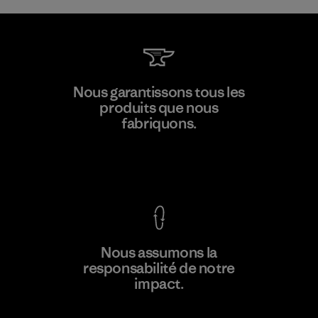
Li Peng Enterprise Co., Ltd.
Nous garantissons tous les
produits que nous
Material-supplier
F
fabriquons.
Voir la Garantie Ironclad
En savoir
Nous assumons la
plus
responsabilité de notre
impact.