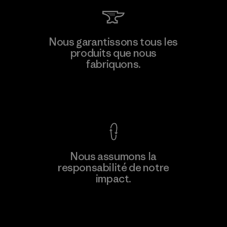
Li Peng Enterprise Co., Ltd.
Nous garantissons tous les
produits que nous
Material-supplier
F
fabriquons.
Voir la Garantie Ironclad
En savoir
Nous assumons la
plus
responsabilité de notre
impact.
Découvrez notre empreinte carbone