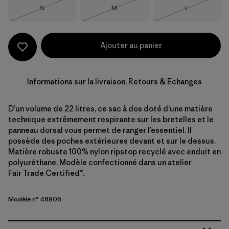
Taille
Taille
Taille
S
M
L
Épuisé
Épuisé
Épuisé
Ajouter au panier
Informations sur la livraison, Retours & Echanges
D’un volume de 22 litres, ce sac à dos doté d’une matière
technique extrêmement respirante sur les bretelles et le
panneau dorsal vous permet de ranger l’essentiel. Il
possède des poches extérieures devant et sur le dessus.
Matière robuste 100% nylon ripstop recyclé avec enduit en
polyuréthane. Modèle confectionné dans un atelier
Fair Trade Certified™.
Modèle n° 48906