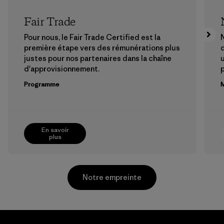
Fair Trade
Pour nous, le Fair Trade Certified est la
N
première étape vers des rémunérations plus
justes pour nos partenaires dans la chaîne
u
d'approvisionnement.
Programme
M
En savoir
plus
Notre empreinte