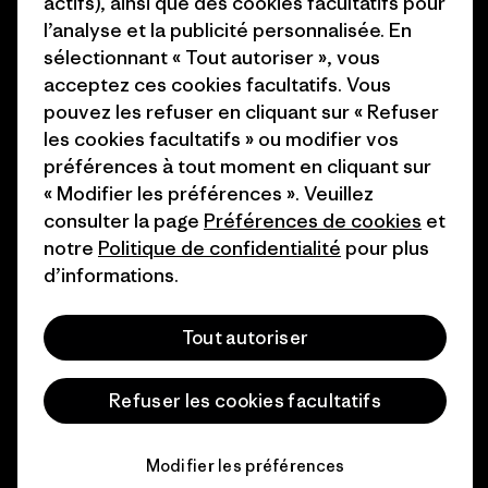
actifs), ainsi que des cookies facultatifs pour
1% For The Planet
l’analyse et la publicité personnalisée. En
Industry program
Comment nous finançons
sélectionnant « Tout autoriser », vous
Programme d’affiliation
acceptez ces cookies facultatifs. Vous
Cartes cadeaux
pouvez les refuser en cliquant sur « Refuser
Patagonia Suisse Plan du site
les cookies facultatifs » ou modifier vos
Nos magasins
préférences à tout moment en cliquant sur
« Modifier les préférences ». Veuillez
consulter la page
Préférences de cookies
et
notre
Politique de confidentialité
pour plus
d’informations.
© 2026 Patagonia, Inc. All Rights Reserved.
Tout autoriser
français
Refuser les cookies facultatifs
Modifier les préférences