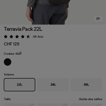
Terravia Pack 22L
46
Avis
Évaluation: 4.5 / 5
CHF 129
null
Couleur
Volume
22L
28L
36L
Taille
Guide des tailles