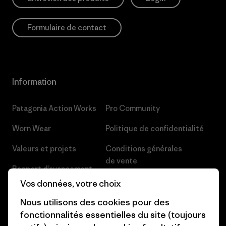
Formulaire de contact
Information
Patagonia Action Works
Pro Community
Worn Wear
Politique de confidentialité
Valeurs et projets
Conditions générales
de vente
Rapport d’avancement
Préférences de cookie
Vos données, votre choix
Business Unusual
Nous utilisons des cookies pour des
Carrières
Objectifs climatiques
fonctionnalités essentielles du site (toujours
Presse et media