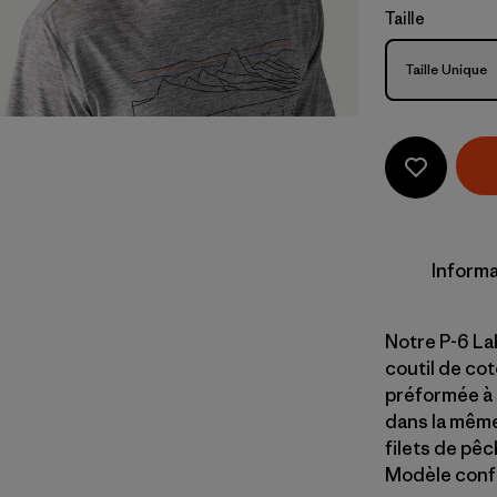
Taille
Taille
Taille Unique
Informa
Notre P-6 La
coutil de co
préformée à 
dans la même
filets de pê
Modèle confe