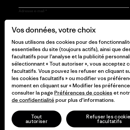
Adresse e-mail
En cliquant sur le bouton S’inscrire, j’accepte que Patagonia
Vos données, votre choix
utilise mon adresse e-mail pour m’envoyer des e-mails
concernant les produits, les histoires originales, la
sensibilisation à l’activisme, les informations sur les événements
Nous utilisons des cookies pour des fonctionnali
et autres, conformément à la
Politique de confidentialité
de
essentielles du site (toujours actifs), ainsi que d
Patagonia.
facultatifs pour l’analyse et la publicité personnal
S’inscrire
sélectionnant « Tout autoriser », vous acceptez 
facultatifs. Vous pouvez les refuser en cliquant s
les cookies facultatifs » ou modifier vos préféren
moment en cliquant sur « Modifier les préférences
consulter la page
Préférences de cookies
et not
de confidentialité
pour plus d’informations.
© 2026 Patagonia, Inc. All Rights Reserved.
Tout
Refuser les cooki
autoriser
facultatifs