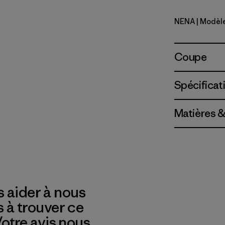
NENA
| Modèl
New Navy
Coupe
Spécificat
Matières &
 aider à nous
s à trouver ce
 Votre avis nous