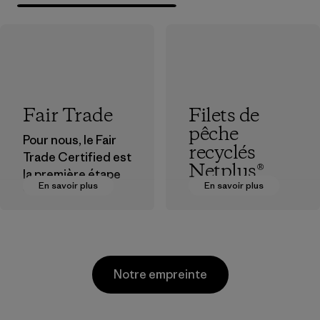
Fair Trade
Filets de
pêche
Pour nous, le Fair
recyclés
Trade Certified est
Netplus®
la première étape
En savoir plus
En savoir plus
vers des
Le matériau
rémunérations plus
Netplus® est
justes pour nos
fabriqué à 100 % à
partenaires dans la
partir de filets de
chaîne
pêche usagés
Notre empreinte
d'approvisionneme
recyclés, collectés
nt.
dans le monde
entier auprès des
Programme