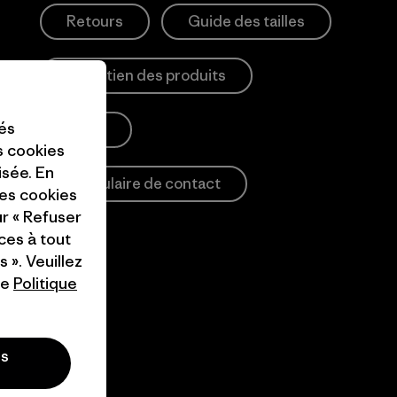
Retours
Guide des tailles
Entretien des produits
tés
Login
es cookies
isée. En
Formulaire de contact
ces cookies
ur « Refuser
ces à tout
 ». Veuillez
re
Politique
es