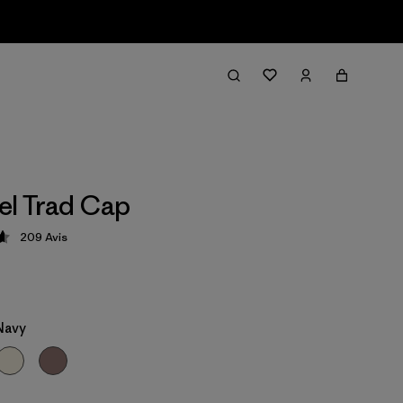
el Trad Cap
209
Avis
tion: 4.6 / 5
Navy