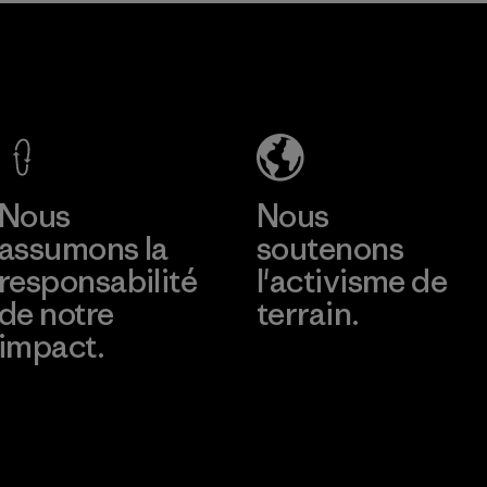
communautés de
Greentech
pêcheurs.
Headgear
Matières
Company
Limited -
Chau Duc
En savoir plus
Factory
Nous
Nous
assumons la
soutenons
responsabilité
l'activisme de
de notre
terrain.
impact.
Consulter Patagonia
Action Works
Découvrez notre
empreinte carbone