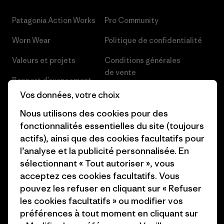
Patagonia Action Works
Pro Community
Worn Wear
Politique de confidentialité
Valeurs et projets
Conditions générales
de vente
Rapport d’avancement
Préférences de cookie
Vos données, votre choix
Business Unusual
Nous utilisons des cookies pour des
Carrières
Objectifs climatiques
fonctionnalités essentielles du site (toujours
Presse et media
actifs), ainsi que des cookies facultatifs pour
1% For The Planet
l’analyse et la publicité personnalisée. En
Industry program
Comment nous finançons
sélectionnant « Tout autoriser », vous
Programme d’affiliation
acceptez ces cookies facultatifs. Vous
Cartes cadeaux
pouvez les refuser en cliquant sur « Refuser
Patagonia Suisse Plan du site
les cookies facultatifs » ou modifier vos
Nos magasins
préférences à tout moment en cliquant sur