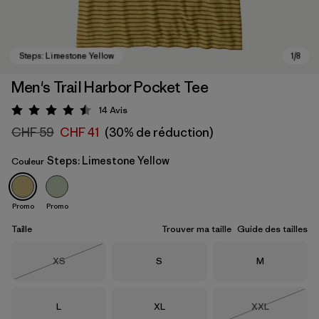
Men's Trail Harbor Pocket Tee
14
Avis
Évaluation: 4.5 / 5
CHF 59
CHF 41
(30% de réduction)
Steps: Limestone Yellow
Couleur
Promo
Promo
Steps: Limestone Yellow
Taille
Trouver ma taille
Guide des tailles
Taille
Taille
Taille
XS
S
M
Épuisé
Taille
Taille
Taille
L
XL
XXL
Épuisé