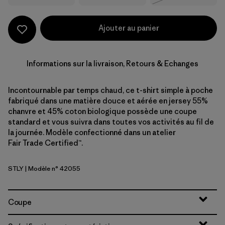
Ajouter au panier
Informations sur la livraison, Retours & Echanges
Incontournable par temps chaud, ce t-shirt simple à poche
fabriqué dans une matière douce et aérée en jersey 55%
chanvre et 45% coton biologique possède une coupe
standard et vous suivra dans toutes vos activités au fil de
la journée. Modèle confectionné dans un atelier
Fair Trade Certified™.
STLY
| Modèle n° 42055
Steps: Limestone Yellow
Coupe