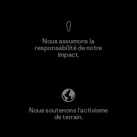
Voir la Garantie Ironclad
En savoir
Nous assumons la
plus
responsabilité de notre
impact.
Découvrez notre empreinte carbone
Nous soutenons l'activisme
de terrain.
Consulter Patagonia Action Works