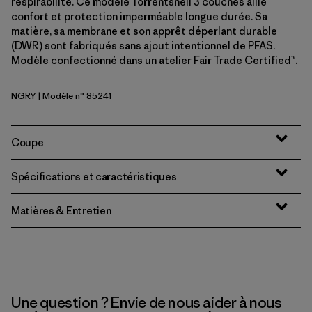
respirabilité. Ce modèle Torrentshell 3 couches allie
confort et protection imperméable longue durée. Sa
matière, sa membrane et son apprêt déperlant durable
(DWR) sont fabriqués sans ajout intentionnel de PFAS.
Modèle confectionné dans un atelier Fair Trade Certified™.
NGRY
| Modèle n° 85241
Noble Grey
Coupe
Spécifications et caractéristiques
Matières & Entretien
Une question ? Envie de nous aider à nous