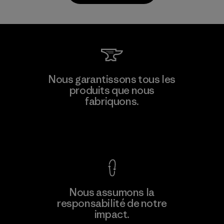
Toray International, Inc.
Nous garantissons tous les
produits que nous
Material-supplier
F
fabriquons.
Voir la Garantie Ironclad
En savoir
Nous assumons la
plus
responsabilité de notre
impact.