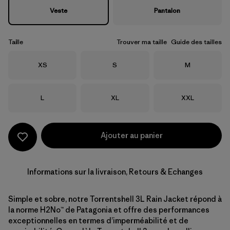
Veste
Pantalon
Taille
Trouver ma taille
Guide des tailles
Taille
Taille
Taille
XS
S
M
Taille
Taille
Taille
L
XL
XXL
Ajouter au panier
Informations sur la livraison, Retours & Echanges
Simple et sobre, notre Torrentshell 3L Rain Jacket répond à
la norme H2No™ de Patagonia et offre des performances
exceptionnelles en termes d’imperméabilité et de