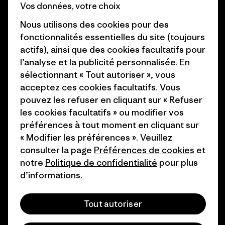
Business Unusual
Vos données, votre choix
Carrières
Objectifs climatiques
Nous utilisons des cookies pour des
Presse et media
fonctionnalités essentielles du site (toujours
1% For The Planet
actifs), ainsi que des cookies facultatifs pour
Industry program
l’analyse et la publicité personnalisée. En
Comment nous finançons
sélectionnant « Tout autoriser », vous
Programme d’affiliation
Cartes cadeaux
acceptez ces cookies facultatifs. Vous
Patagonia Suisse Plan du site
pouvez les refuser en cliquant sur « Refuser
Nos magasins
les cookies facultatifs » ou modifier vos
préférences à tout moment en cliquant sur
« Modifier les préférences ». Veuillez
consulter la page
Préférences de cookies
et
notre
Politique de confidentialité
pour plus
© 2026 Patagonia, Inc. All Rights Reserved.
d’informations.
Tout autoriser
français