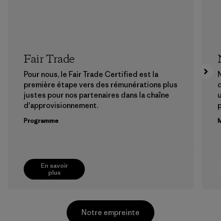
Fair Trade
Pour nous, le Fair Trade Certified est la
N
première étape vers des rémunérations plus
justes pour nos partenaires dans la chaîne
u
d'approvisionnement.
Programme
M
En savoir
plus
Notre empreinte