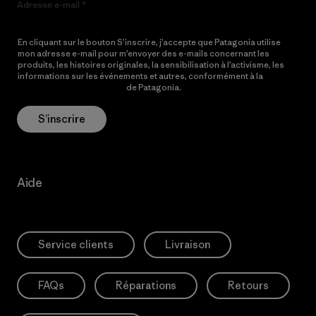
Adresse e-mail
En cliquant sur le bouton S’inscrire, j’accepte que Patagonia utilise
mon adresse e-mail pour m’envoyer des e-mails concernant les
produits, les histoires originales, la sensibilisation à l’activisme, les
informations sur les événements et autres, conformément à la
Politique de confidentialité
de Patagonia.
S’inscrire
Aide
Service clients
Livraison
FAQs
Réparations
Retours