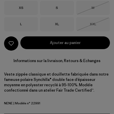
Taille
Taille
Taille
XS
S
M
Épuisé
Taille
Taille
Taille
L
XL
XXL
Épuisé
Ajouter au panier
Informations sur la livraison, Retours & Echanges
Veste zippée classique et douillette fabriquée dans notre
fameuse polaire Synchilla® double face d’épaisseur
moyenne en polyester recyclé à 95-100%. Modèle
confectionné dans un atelier Fair Trade Certified™.
NENE
| Modèle n° 22991
New Navy w/New Navy