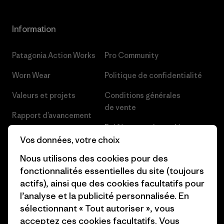
Information
Patagonia Action Works
Pro Community
Worn Wear
Politique de confidentialité
Valeurs et projets
Conditions générales
de vente
Rapport d’avancement
Préférences de cookie
Business Unusual
Vos données, votre choix
Carrières
Objectifs climatiques
Nous utilisons des cookies pour des
Presse et media
fonctionnalités essentielles du site (toujours
1% For The Planet
actifs), ainsi que des cookies facultatifs pour
Industry program
l’analyse et la publicité personnalisée. En
Comment nous finançons
sélectionnant « Tout autoriser », vous
Programme d’affiliation
Cartes cadeaux
acceptez ces cookies facultatifs. Vous