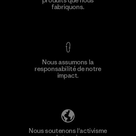
produits que nous
Factory
M
fabriquons.
Voir la Garantie Ironclad
En savoir
Nous assumons la
plus
responsabilité de notre
impact.
Découvrez notre empreinte carbone
Nous soutenons l'activisme