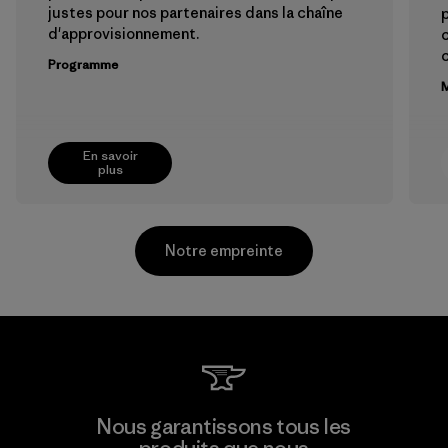
justes pour nos partenaires dans la chaîne
p
d'approvisionnement.
Programme
M
En savoir
plus
Notre empreinte
Formosa Textil
Nous garantissons tous les