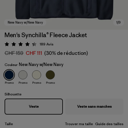
Men's Synchilla® Fleece Jacket
189
Avis
Évaluation: 4.3 / 5
CHF 159
CHF 111
(30% de réduction)
New Navy w/New Navy
Couleur
Promo
Promo
Promo
Promo
New Navy w/New Navy
Silhouette
Veste
Veste sans manches
Taille
Trouver ma taille
Guide des tailles