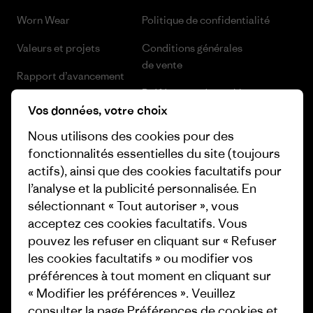
Worn Wear
Politique de confidentialité
Valeurs et projets
Conditions générales
de vente
Rapport d’avancement
Préférences de cookie
Business Unusual
Vos données, votre choix
Carrières
Objectifs climatiques
Nous utilisons des cookies pour des
Presse et media
fonctionnalités essentielles du site (toujours
1% For The Planet
actifs), ainsi que des cookies facultatifs pour
Industry program
l’analyse et la publicité personnalisée. En
Comment nous finançons
sélectionnant « Tout autoriser », vous
Programme d’affiliation
Cartes cadeaux
acceptez ces cookies facultatifs. Vous
Patagonia Suisse Plan du site
pouvez les refuser en cliquant sur « Refuser
Nos magasins
les cookies facultatifs » ou modifier vos
préférences à tout moment en cliquant sur
« Modifier les préférences ». Veuillez
consulter la page
Préférences de cookies
et