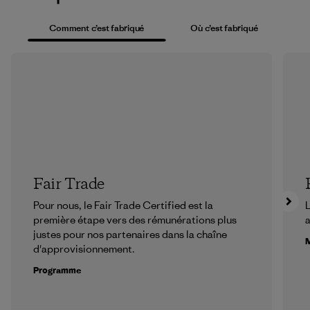
Comment c’est fabriqué
Où c’est fabriqué
Fair Trade
Pour nous, le Fair Trade Certified est la
L
première étape vers des rémunérations plus
a
justes pour nos partenaires dans la chaîne
M
d'approvisionnement.
Programme