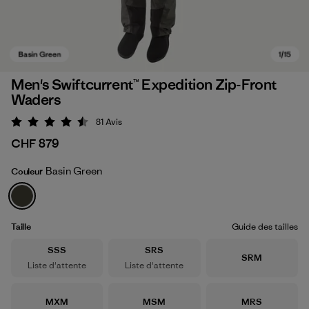
Men's Swiftcurrent™ Expedition Zip-Front
Waders
81
Avis
Évaluation: 4.5 / 5
CHF 879
Basin Green
Couleur
Basin Green
Taille
Guide des tailles
Taille
Taille
SSS
SRS
Taille
SRM
Liste d'attente
Liste d'attente
Taille
Taille
Taille
MXM
MSM
MRS