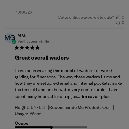
Date
18/06/26
Cette critique a-t-elle été utile?
0
de
0
publication
M G.
MG
Vérificateur vérifié
Great overall waders
I have been wearing this model of waders for work/
guiding for 6 seasons. The way these waders fit me and
how they are setup, external and internal pockets, make
the time off and on the water very comfortable. I have
spent many hours after a trip jus...
En savoir plus
|
|
Height:
6'1 - 6'3
Recommande Ce Produit:
Oui
Usage:
Pêche
Coupe