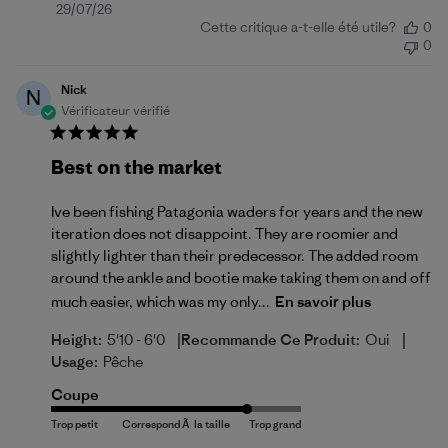
Date
29/07/26
Cette critique a-t-elle été utile?
0
de
0
publication
Nick
N
Vérificateur vérifié
Best on the market
Ive been fishing Patagonia waders for years and the new
iteration does not disappoint. They are roomier and
slightly lighter than their predecessor. The added room
around the ankle and bootie make taking them on and off
much easier, which was my only...
En savoir plus
|
|
Height:
5'10 - 6'0
Recommande Ce Produit:
Oui
Usage:
Pêche
Coupe