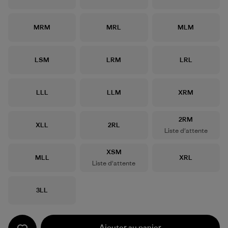
Taille
Taille
Taille
MRM
MRL
MLM
Taille
Taille
Taille
LSM
LRM
LRL
Taille
Taille
Taille
LLL
LLM
XRM
Taille
2RM
Taille
Taille
XLL
2RL
Liste d'attente
Taille
XSM
Taille
Taille
MLL
XRL
Liste d'attente
Taille
3LL
Ajouter au panier