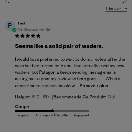
Trier par
:
Paul
P
Vérificateur vérifié
Seems like a solid pair of waders.
I would have preferred to wait to do my review after the
weather had turned cold and I had actually used my new
waders, but Patagonia keeps sending me nag emails
asking me to post my review so here goes . . . . When it
came time to replace my old w...
En savoir plus
|
Height:
5'10 - 6'0
Recommande Ce Produit:
Oui
Coupe